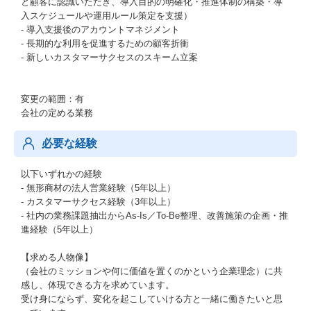
と顧客に認識いただき、導入目的の明確化・推進体制の構築・導
入スケジュールや運用ルール策定を支援）
- 導入支援後のアカウントマネジメント
- 長期的な利用を促進するための顧客折衝
- 新しいカスタマーサクセスのスキーム立案
変更の範囲：有
会社の定める業務
必要な経験
以下いずれかの経験
- 無形商材の法人営業経験（5年以上）
- カスタマーサクセス経験（3年以上）
- 社内の業務課題抽出からAs-Is／To-Be整理、改善施策の企画・推
進経験（5年以上）
【求める人物像】
（会社のミッションや何に価値を置くのかという企業理念）に共
感し、体現できる方を求めています。
受け身にならず、変化を起こしていける方と一緒に働きたいと思