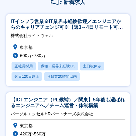
新着求人
ITインフラ営業※IT業界未経験歓迎／エンジニアか
らのキャリアチェンジ可※【週3～4日リモート可
能】
株式会社ライトウェル
東京都
600万~730万
正社員採用
職種・業界未経験OK
土日祝休み
休日120日以上
月残業20時間以内
【ICTエンジニア（PL候補）／関東】5年後も選ばれ
るエンジニアへ／チーム運営・体制構築
パーソルエクセルHRパートナーズ株式会社
東京都
420万~560万