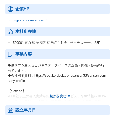
企業HP
http://jp.corp-sansan.com/
本社所在地
〒1500001 東京都 渋谷区 桜丘町 1-1 渋谷サクラステージ 28F
事業内容
◆働き方を変えるビジネスデータベースの企画・開発・販売を行
っています。
◆会社概要資料：https://speakerdeck.com/sansan33/sansan-com
pany-profile
【Sansan】
9000 社以上の導入実績がある営業DXサービス。名刺情報を100%
データベース化し、人脈や企業の情報を蓄積・可視化する事で、
顧客管理・営業管理の基盤を作る事ができます。企業の業績や売
設立年月日
上高や従業員数などのハードデータと、利用企業と顧客との接点