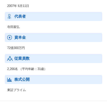
情報（商談履歴など）のソフトなデータを紐づけることが可能で
2007年 6月11日
す。営業・マーケティング活動に最適なデータを活用できるサー
ビスです。
代表者
【Bill One】
紙の請求書、PDFの請求書などあらゆる請求書がデータ化され、
寺田親弘
オンライン上で受領できるサービス。
2020年5月からリリースし、売上の20％を占めるまで成長！新規機
資本金
能も追加され、「バージョン４」の段階、24年後半にも新規追加
予定！
72億300万円
【Contract One】
従業員数
契約を電子上で締結、正確にデータ化し電子で管理ができるサー
ビス。
2,266名 （平均年齢：31歳）
【Eight】
個人向け名刺管理、キャリアプロフィールアプリ。名刺管理だけ
株式公開
ではなくキャリア情報に出会え、企業からスカウトが届きます。
東証プライム