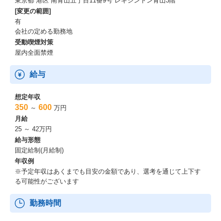
東京都 港区 南青山五丁目11番9号 レキシントン青山3階
[変更の範囲]
有
会社の定める勤務地
受動喫煙対策
屋内全面禁煙
給与
想定年収
350
600
～
万円
月給
25 ～ 42万円
給与形態
固定給制(月給制)
年収例
※予定年収はあくまでも目安の金額であり、選考を通じて上下す
る可能性がございます
勤務時間