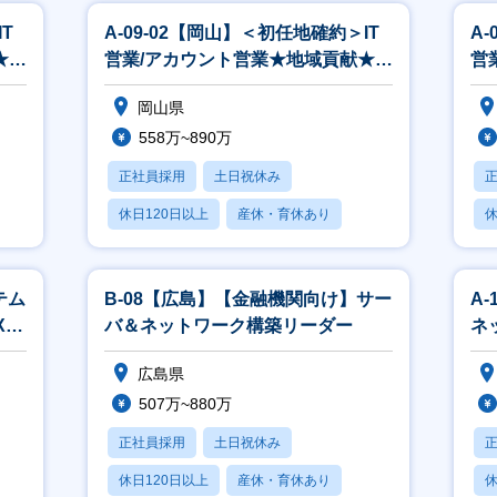
T
A-09-02【岡山】＜初任地確約＞IT
A
★自
営業/アカウント営業★地域貢献★自
営
治体へITソリューション提
治
岡山県
558万~890万
正社員採用
土日祝休み
休日120日以上
産休・育休あり
休
賞与あり
テム
B-08【広島】【金融機関向け】サー
A
X推
バ＆ネットワーク構築リーダー
ネ
広島県
507万~880万
正社員採用
土日祝休み
休日120日以上
産休・育休あり
休