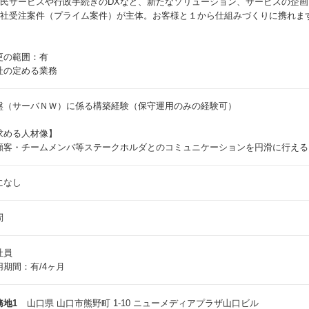
市民サービスや行政手続きのDXなど、新たなソリューション、サービスの企
自社受注案件（プライム案件）が主体。お客様と１から仕組みづくりに携れま
更の範囲：有
社の定める業務
盤（サーバＮＷ）に係る構築経験（保守運用のみの経験可）
求める人材像】
顧客・チームメンバ等ステークホルダとのコミュニケーションを円滑に行える
になし
問
社員
用期間：有/4ヶ月
務地1
山口県 山口市熊野町 1-10 ニューメディアプラザ山口ビル