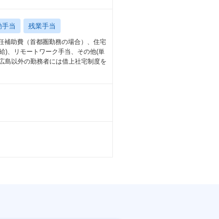
勤手当
残業手当
赴任補助費（首都圏勤務の場合）、住宅
給)、リモートワーク手当、その他(単
（広島以外の勤務者には借上社宅制度を