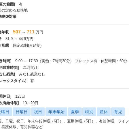
更の範囲]
有
社の定める勤務地
動喫煙対策
507
711
定年収
～
万円
給
31.9 ～ 44.9万円
与形態
固定給制(月給制)
務時間]
9:00 ～ 17:30（実働：7時間30分） フレックス有 休憩時間：60分
平均残業時間]
21時間/月
なし残業]
みなし残業なし
フレックスタイム]
有
間休日]
123日
年次有給休暇]
10～20日
土曜日
日曜日
祝日
年末年始
夏季
特別
産休
育児
曜、日曜、祝日、年末年始休暇（6日）、夏期休暇（5⽇）、有給休暇、ライ
、看護休暇、育児休職など