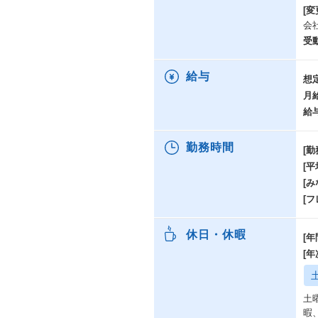
[変
会
受
給与
想
月
給
勤務時間
[勤
[
[み
[
休日・休暇
[年
[
土
暇