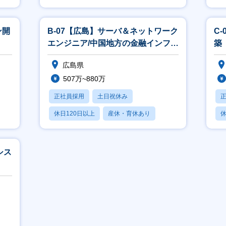
賞与あり
ン開
B-07【広島】サーバ＆ネットワーク
C
エンジニア/中国地方の金融インフラ
築
を支える仕事です！
広島県
507万~880万
正社員採用
土日祝休み
休日120日以上
産休・育休あり
休
賞与あり
シス