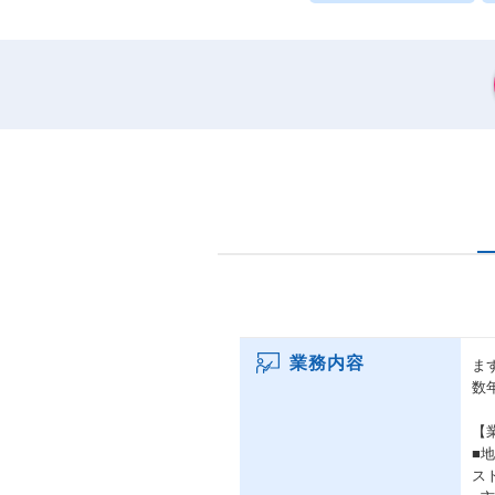
業務内容
ま
数
【
■
ス