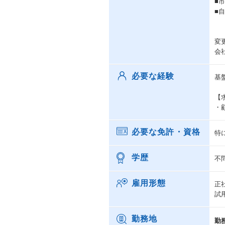
■
■
変
会
必要な経験
基
【
・
必要な免許・資格
特
学歴
不
雇用形態
正
試
勤務地
勤