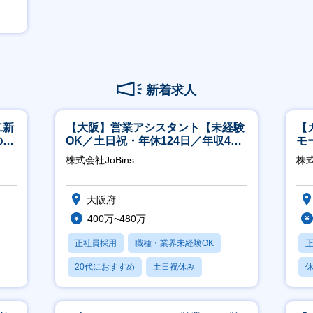
新着求人
二新
【大阪】営業アシスタント【未経験
【
のマ
OK／土日祝・年休124日／年収400
モ
修充
万～／転勤なし】
万
株式会社JoBins
株式
大阪府
400万~480万
正社員採用
職種・業界未経験OK
20代におすすめ
土日祝休み
休
休日120日以上