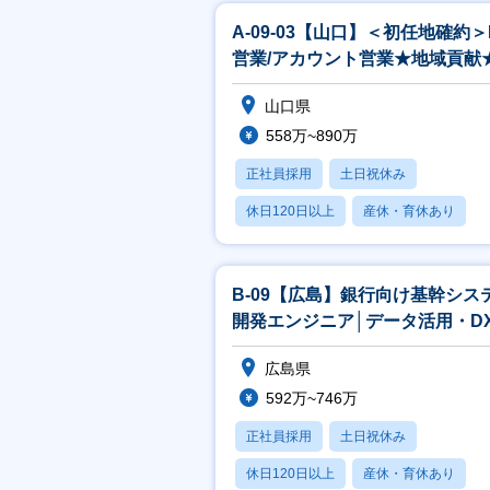
A-09-03【山口】＜初任地確約＞I
営業/アカウント営業★地域貢献
治体へITソリューション提
山口県
558万~890万
正社員採用
土日祝休み
休日120日以上
産休・育休あり
賞与あり
B-09【広島】銀行向け基幹シス
開発エンジニア│データ活用・D
進
広島県
592万~746万
正社員採用
土日祝休み
休日120日以上
産休・育休あり