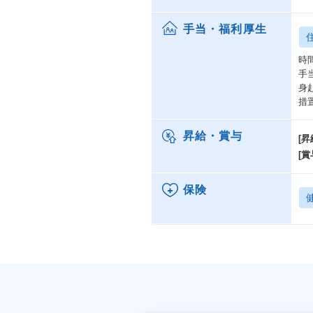
手当・福利厚生
時
手
身
措
昇給・賞与
[昇
[賞
保険