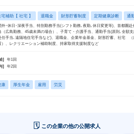
住宅補助【 社宅 】
退職金
財形貯蓄制度
定期健康診断
通
間外･休日･深夜手当、特別勤務手当(シフト勤務､夜勤､休日変更等)、首都圏
当（広島勤務、45歳未満の場合）、子育て・介護手当、通勤手当(原則､全額支
赴任手当､遠隔地住宅手当など)、退職金、企業年金基金、財形貯蓄、社宅 
置）、レクリエーション補助制度、持家取得支援制度など
給]
年1回
与]
年2回
健康
厚生年金
雇用
労災
この企業の他の公開求人