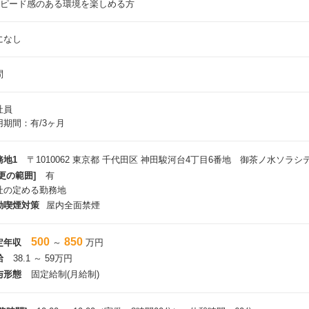
 スピード感のある環境を楽しめる方
になし
問
社員
用期間：有/3ヶ月
務地1
〒1010062 東京都 千代田区 神田駿河台4丁目6番地 御茶ノ水ソラシ
更の範囲]
有
社の定める勤務地
動喫煙対策
屋内全面禁煙
500
850
定年収
～
万円
給
38.1 ～ 59万円
与形態
固定給制(月給制)