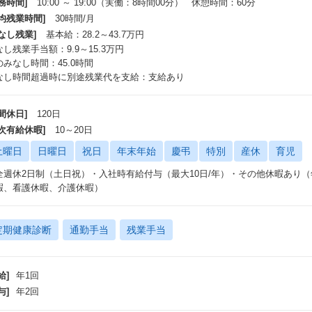
務時間]
10:00 ～ 19:00（実働：8時間00分） 休憩時間：60分
平均残業時間]
30時間/月
なし残業]
基本給：28.2～43.7万円
し残業手当額：9.9～15.3万円
のみなし時間：45.0時間
なし時間超過時に別途残業代を支給：支給あり
間休日]
120日
年次有給休暇]
10～20日
土曜日
日曜日
祝日
年末年始
慶弔
特別
産休
育児
全週休2日制（土日祝）・入社時有給付与（最大10日/年）・その他休暇あり
暇、看護休暇、介護休暇）
定期健康診断
通勤手当
残業手当
給]
年1回
与]
年2回