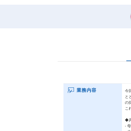
業務内容
今
と
の
こ
◆
-