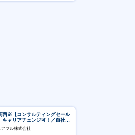
関西※【コンサルティングセール
】キャリアチェンジ可！／自社サ
ビス『シェアフル』の営業
ェアフル株式会社