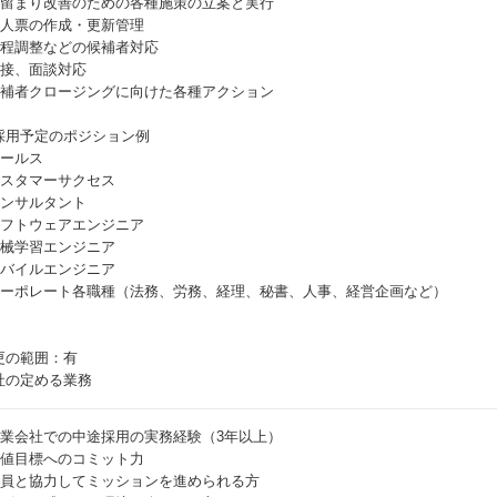
 歩留まり改善のための各種施策の立案と実行
 求人票の作成・更新管理
 日程調整などの候補者対応
 面接、面談対応
 候補者クロージングに向けた各種アクション
採用予定のポジション例
セールス
 カスタマーサクセス
 コンサルタント
 ソフトウェアエンジニア
 機械学習エンジニア
 モバイルエンジニア
 コーポレート各職種（法務、労務、経理、秘書、人事、経営企画など）
更の範囲：有
社の定める業務
 事業会社での中途採用の実務経験（3年以上）
 数値目標へのコミット力
 社員と協力してミッションを進められる方