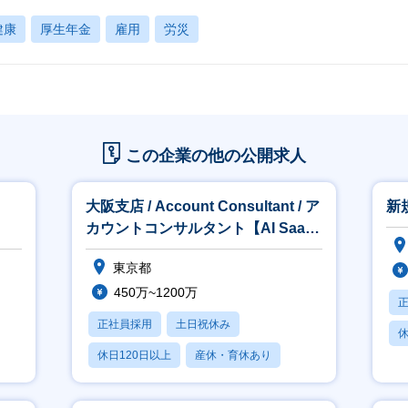
健康
厚生年金
雇用
労災
この企業の他の公開求人
大阪支店 / Account Consultant / ア
新
カウントコンサルタント【AI SaaS
事業
東京都
450万~1200万
正社員採用
土日祝休み
休
休日120日以上
産休・育休あり
賞与あり