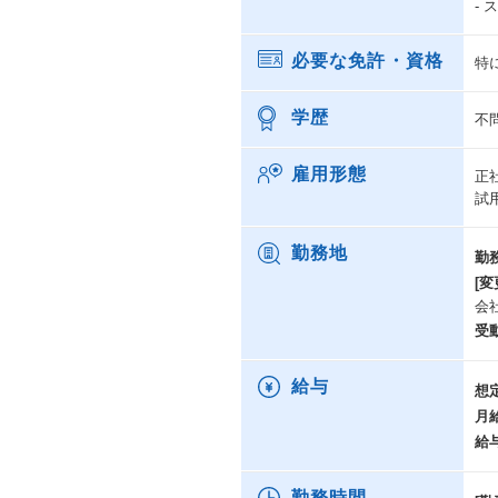
-
必要な免許・資格
特
学歴
不
雇用形態
正
試
勤務地
勤
[変
会
受
給与
想
月
給
勤務時間