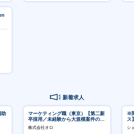
賞与あり
on
新着求人
補助
マーケティング職（東京）【第二新
※
）
卒採用／未経験から大規模案件のマ
ス
ーケティングが経験できる／研修充
ー
株式会社オロ
シ
実】