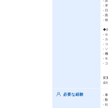
-
-
-
-
-
◆
- 
-
-
-
-
-
-
変
会
必要な経験
-
-
-