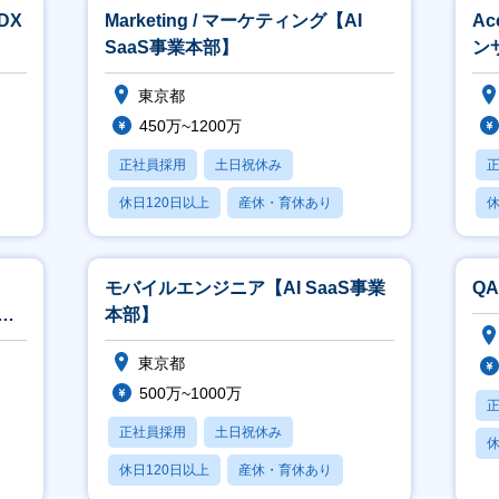
DX
Marketing / マーケティング【AI
Ac
SaaS事業本部】
ン
東京都
450万~1200万
正社員採用
土日祝休み
休日120日以上
産休・育休あり
休
賞与あり
モバイルエンジニア【AI SaaS事業
Q
本部】
東京都
500万~1000万
正社員採用
土日祝休み
休
休日120日以上
産休・育休あり