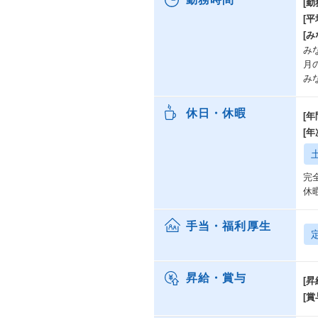
[勤
[
[み
みな
月
み
休日・休暇
[年
[
完
休
手当・福利厚生
昇給・賞与
[昇
[賞