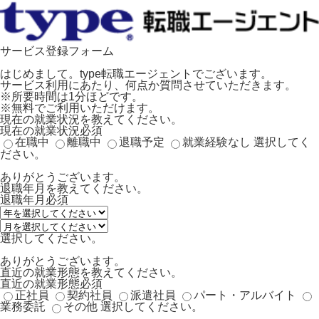
サービス登録フォーム
はじめまして。type転職エージェントでございます。
サービス利用にあたり、何点か質問させていただきます。
※所要時間は1分ほどです。
※無料でご利用いただけます。
現在の就業状況を教えてください。
現在の就業状況
必須
在職中
離職中
退職予定
就業経験なし
選択してく
ださい。
ありがとうございます。
退職年月を教えてください。
退職年月
必須
選択してください。
ありがとうございます。
直近の就業形態を教えてください。
直近の就業形態
必須
正社員
契約社員
派遣社員
パート・アルバイト
業務委託
その他
選択してください。