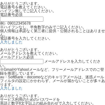
ありがとうございます。
電話番号を教えてください。
ハイフン無しでご記入ください。
電話番号
必須
例）09012345678
※ハイフンなし、半角数字のみでご記入ください。
個人情報は承諾なく第三者に提供・公開されることはありませ
ん。
電話番号を入力してください。
入力しました
ありがとうございます。
メールアドレスを教えてください。
メールアドレス
必須
メールアドレスを入力してくださ
い。
※GmailやYahoo!メールなど、フリーメールアドレスでのご登
録を推奨しています。
au・SoftBank・docomoなどのキャリアメールは、迷惑メール
フィルタの設定にかかわらず、メールが届かないことが多々あ
ります。
入力しました
ありがとうございます。
サービス利用のためのパスワードを
英語と数字8文字以上の組み合わせで入力してください。