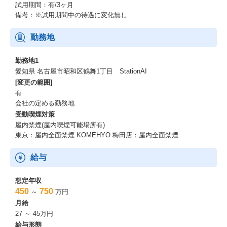
試用期間：有/3ヶ月
備考：※試用期間中の待遇に変化無し
勤務地
勤務地1
愛知県 名古屋市昭和区鶴舞1丁目 StationAI
[変更の範囲]
有
会社の定める勤務地
受動喫煙対策
屋内禁煙(屋内喫煙可能場所有)
東京：屋内全面禁煙 KOMEHYO 梅田店：屋内全面禁煙
給与
想定年収
450
750
～
万円
月給
27 ～ 45万円
給与形態