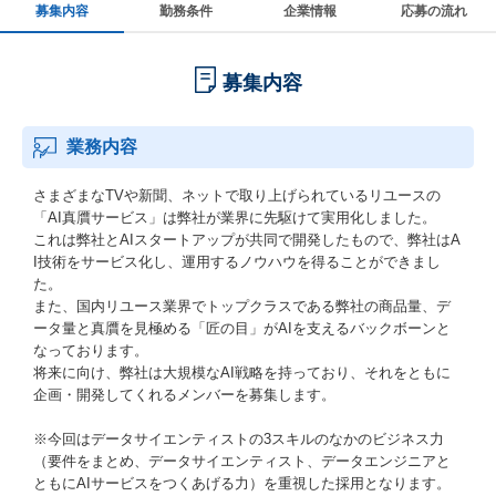
募集内容
勤務条件
企業情報
応募の流れ
募集内容
業務内容
さまざまなTVや新聞、ネットで取り上げられているリユースの
「AI真贋サービス」は弊社が業界に先駆けて実用化しました。
これは弊社とAIスタートアップが共同で開発したもので、弊社はA
I技術をサービス化し、運用するノウハウを得ることができまし
た。
また、国内リユース業界でトップクラスである弊社の商品量、デ
ータ量と真贋を見極める「匠の目」がAIを支えるバックボーンと
なっております。
将来に向け、弊社は大規模なAI戦略を持っており、それをともに
企画・開発してくれるメンバーを募集します。
※今回はデータサイエンティストの3スキルのなかのビジネス力
（要件をまとめ、データサイエンティスト、データエンジニアと
ともにAIサービスをつくあげる力）を重視した採用となります。