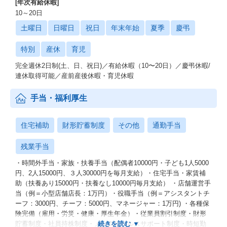
[年次有給休暇]
10～20日
土曜日
日曜日
祝日
年末年始
夏季
慶弔
特別
産休
育児
完全週休2日制(土、日、祝日)／有給休暇（10〜20日）／慶弔休暇/
連休取得可能／産前産後休暇・育児休暇
手当・福利厚生
住宅補助
財形貯蓄制度
その他
通勤手当
残業手当
・時間外手当・家族・扶養手当（配偶者10000円・子ども1人5000
円、2人15000円、３人30000円を毎月支給）・住宅手当・家賃補
助（扶養あり15000円・扶養なし10000円毎月支給） ・店舗運営手
当（例＝小型店舗店長：1万円）・役職手当（例＝アシスタントチ
ーフ：3000円、チーフ：5000円、マネージャー：1万円) ・各種保
険完備（雇用・労災・健康・厚生年金）・従業員割引制度・財形
貯蓄制度・社員持株制度・メンタルヘルスサポート制度・時短勤