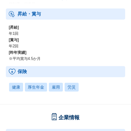
務制度・保養所
昇給・賞与
[昇給]
年1回
[賞与]
年2回
[昨年実績]
※平均賞与4.5か月
保険
健康
厚生年金
雇用
労災
企業情報