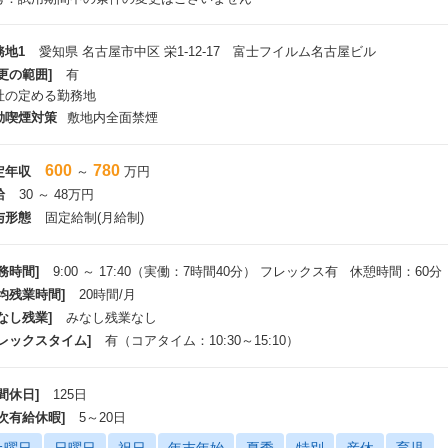
務地1
愛知県 名古屋市中区 栄1-12-17 富士フイルム名古屋ビル
更の範囲]
有
社の定める勤務地
動喫煙対策
敷地内全面禁煙
600
780
定年収
～
万円
給
30 ～ 48万円
与形態
固定給制(月給制)
務時間]
9:00 ～ 17:40（実働：7時間40分） フレックス有 休憩時間：60分
平均残業時間]
20時間/月
なし残業]
みなし残業なし
フレックスタイム]
有（コアタイム：10:30～15:10）
間休日]
125日
年次有給休暇]
5～20日