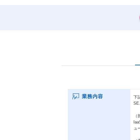
業務内容
下
S
（
I
ュ