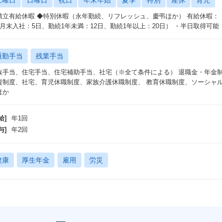
土曜日
日曜日
祝日
年末年始
夏季
特別
産休
育児
積立有給休暇 ◆特別休暇（永年勤続、リフレッシュ、慶弔ほか） 有給休暇：（4
3月末入社：5日、勤続1年未満：12日、勤続1年以上：20日） ・半日取得可能
通勤手当
残業手当
族手当、住宅手当、住宅補助手当、社宅（※全て条件による） 退職金・年金
資制度、社宅、育児休職制度、家族介護休職制度、 教育休職制度、ソーシャ
ほか
給]
年1回
与]
年2回
健康
厚生年金
雇用
労災