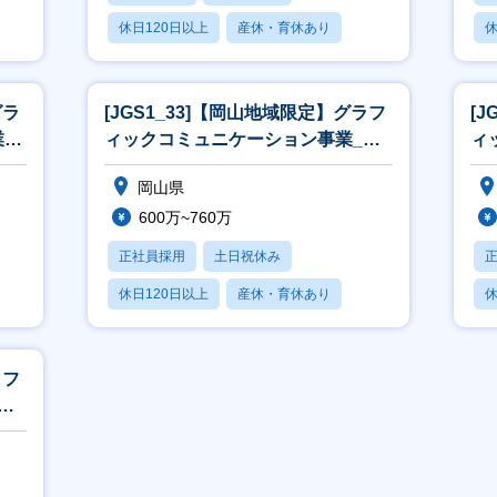
休日120日以上
産休・育休あり
休
月残業20時間以内
月
グラ
[JGS1_33]【岡山地域限定】グラフ
[
_
ィックコミュニケーション事業_営
ィ
業[WEB面接可]
業
岡山県
600万~760万
正社員採用
土日祝休み
休日120日以上
産休・育休あり
休
月残業20時間以内
月
ラフ
営