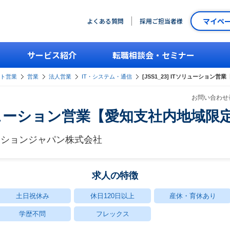
マイペ
よくある質問
採用ご担当者様
サービス紹介
転職相談会・セミナー
ント営業
営業
法人営業
IT・システム・通信
[JSS1_23] ITソリューション
お問い合わせ番
ITソリューション営業【愛知支社内地域限
ーションジャパン株式会社
求人の特徴
土日祝休み
休日120日以上
産休・育休あり
学歴不問
フレックス