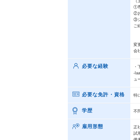
（
①
②
③
ご
変
会
必要な経験
・
-
ュ
必要な免許・資格
特
学歴
不
雇用形態
正
試
備