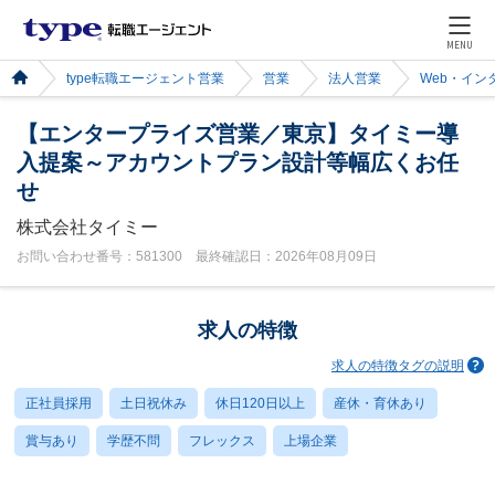
MENU
type転職エージェント営業
営業
法人営業
Web・イン
【エンタープライズ営業／東京】タイミー導
入提案～アカウントプラン設計等幅広くお任
せ
株式会社タイミー
お問い合わせ番号：581300 最終確認日：2026年08月09日
求人の特徴
求人の特徴タグの説明
正社員採用
土日祝休み
休日120日以上
産休・育休あり
賞与あり
学歴不問
フレックス
上場企業