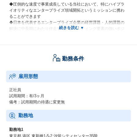
◆圧倒的な速度で事業成長している当社において、特にハイプラ
イオリティなエンタープライズ領域開拓というミッションに携わ
ることができます
◆日本を代表するエンタープライズ企業の経営課題・人的課題の
解決に中長期にわたり伴走するコンサルティング要素の強いポジ
ションです
◆クライアントごとの個社戦略プランニングが自らに委ねられる
ため、非常に裁量が大きく難易度の高い業務を経験することがで
きます
勤務条件
◆社会貢献性の高いビジネスに関わることで、自身の業務が世の
中にポジティブな変化をもたらすことを実感できます
◆当社のビジョンは国内人材領域に事業ドメインを閉じておら
雇用形態
ず、中期的には非人材領域やグローバルな事業に関与することが
可能です
正社員
試用期間：有/3ヶ月
★参考資料★
備考：試用期間の待遇に変更無
▼挫折を乗り越えた26歳営業部長がつくる！東京本社 営業組織の
裏側を突撃
勤務地
https://www.wantedly.com/companies/Timee/post_articles/530591
勤務地1
▼社員インタビュー「プロであるために考え続けるチームに」戦
東京都 港区 東新橋1-5-2 汐留シティセンター35階