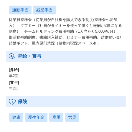
通勤手当
残業手当
従業員持株会（従業員が自社株を購入できる制度/持株会へ要加
入）、ダブミー（社員がタイミーを使って働くと報酬が2倍になる
制度）、チームビルディング費用補助（1人当たり5,000円/月）、
部活動補助制度、書籍購入補助、セミナー費用補助、結婚祝い金/
結婚ギフト、屋内原則禁煙（建物内喫煙スペース有）
昇給・賞与
[昇給]
年2回
[賞与]
年2回
保険
健康
厚生年金
雇用
労災