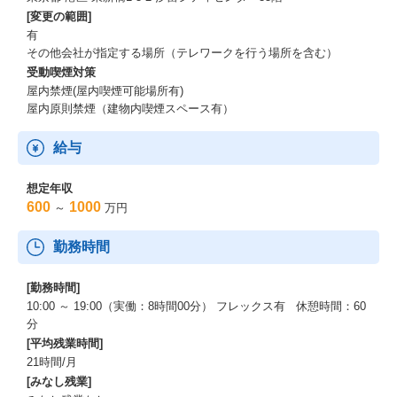
略設計と組織づくりを同時進行した営業マネージャーの1年」
[変更の範囲]
https://note.timee.co.jp/n/n647e3bc467da?magazine_key=m499ad
有
bc43efb&gs=1ca622df3a2d
その他会社が指定する場所（テレワークを行う場所を含む）
受動喫煙対策
▼オウンドメディア「タイミーラボ」
屋内禁煙(屋内喫煙可能場所有)
https://lab.timee.co.jp/
屋内原則禁煙（建物内喫煙スペース有）
▼公式note
給与
https://note.timee.co.jp/
想定年収
600
1000
～
万円
勤務時間
[勤務時間]
10:00 ～ 19:00（実働：8時間00分） フレックス有 休憩時間：60
分
[平均残業時間]
21時間/月
[みなし残業]