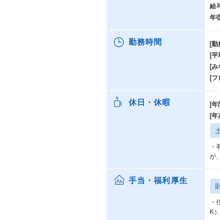
給
年
勤務時間
[勤
[
[み
[
休日・休暇
[年
[
・
が
手当・福利厚生
・住
K