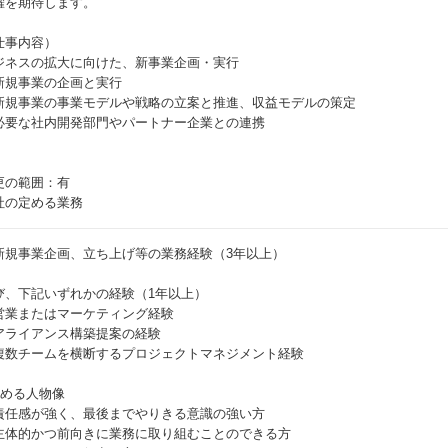
躍を期待します。
仕事内容）
ジネスの拡大に向けた、新事業企画・実行
新規事業の企画と実行
新規事業の事業モデルや戦略の立案と推進、収益モデルの策定
必要な社内開発部門やパートナー企業との連携
更の範囲：有
社の定める業務
新規事業企画、立ち上げ等の業務経験（3年以上）
び、下記いずれかの経験（1年以上）
営業またはマーケティング経験
アライアンス構築提案の経験
複数チームを横断するプロジェクトマネジメント経験
求める人物像
責任感が強く、最後までやりきる意識の強い方
主体的かつ前向きに業務に取り組むことのできる方