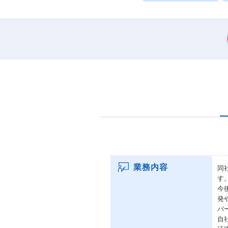
業務内容
同
す
今
発
パ
自