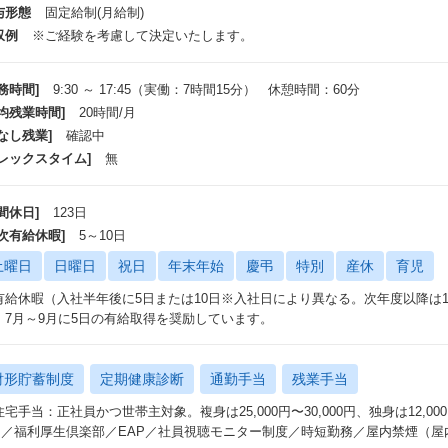
与形態
固定給制(月給制)
収例
※ご経験を考慮して決定いたします。
務時間]
9:30 ～ 17:45（実働：7時間15分） 休憩時間：60分
平均残業時間]
20時間/月
なし残業]
確認中
フレックスタイム]
無
間休日]
123日
年次有給休暇]
5～10日
土曜日
日曜日
祝日
年末年始
慶弔
特別
産休
育児
有給休暇（入社半年後に5日または10日※入社日により異なる。次年度以降は1
、7月～9月に5日の有給取得を奨励しています。
財形貯蓄制度
定期健康診断
通勤手当
残業手当
宅手当：正社員かつ世帯主対象。複身は25,000円〜30,000円、独身は12,000
）／福利厚生倶楽部／EAP／社員視聴モニター制度／時短勤務／屋内禁煙（屋