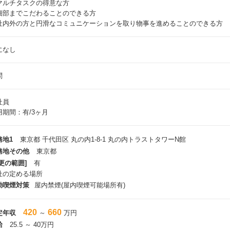
マルチタスクの得意な方
細部までこだわることのできる方
社内外の方と円滑なコミュニケーションを取り物事を進めることのできる方
になし
問
社員
用期間：有/3ヶ月
務地1
東京都 千代田区 丸の内1-8-1 丸の内トラストタワーN館
務地その他
東京都
更の範囲]
有
社の定める場所
動喫煙対策
屋内禁煙(屋内喫煙可能場所有)
420
660
定年収
～
万円
給
25.5 ～ 40万円