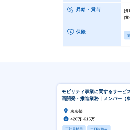
昇給・賞与
[昇
[賞
保険
モビリティ事業に関するサービ
画開発・推進業務｜メンバー（
京）
東京都
420万~615万
正社員採用
土日祝休み