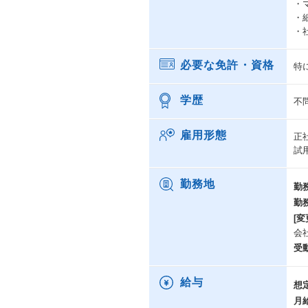
・
・
・
必要な免許・資格
特
学歴
不
雇用形態
正
試
勤務地
勤
勤
[変
会
受
給与
想
月