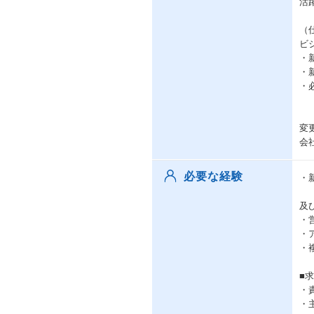
活
（
ビ
・
・
・
変
会
必要な経験
・
及
・
・
・
■
・
・