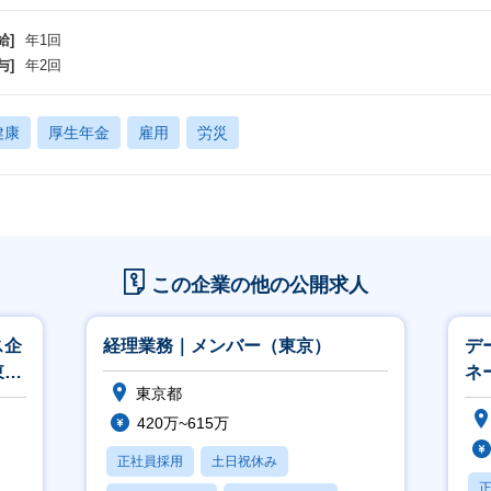
給]
年1回
与]
年2回
健康
厚生年金
雇用
労災
この企業の他の公開求人
ス企
経理業務｜メンバー（東京）
デ
東
ネ
東京都
420万~615万
正社員採用
土日祝休み