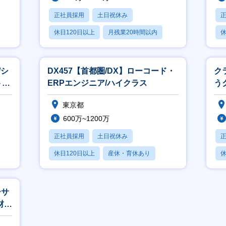
正社員採用
土日祝休み
休日120日以上
月残業20時間以内
休
賞与あり
/シ
DX457【首都圏/DX】ローコード・
ク
ト開
ERPエンジニア/ハイクラス
う
ー
東京都
600万~1200万
正社員採用
土日祝休み
休日120日以上
産休・育休あり
休
月残業20時間以内
ーサ
材業