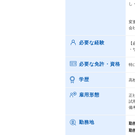
し
変
会
必要な経験
【
・
必要な免許・資格
特
学歴
高
雇用形態
正
試
備
勤務地
勤
勤