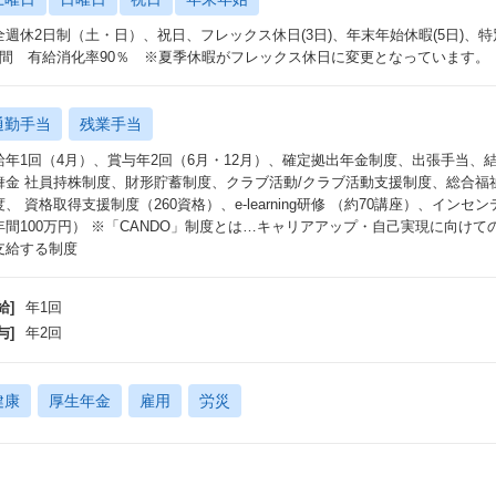
全週休2日制（土・日）、祝日、フレックス休日(3日)、年末年始休暇(5日)、
日間 有給消化率90％ ※夏季休暇がフレックス休日に変更となっています。
通勤手当
残業手当
給年1回（4月）、賞与年2回（6月・12月）、確定拠出年金制度、出張手当
舞金 社員持株制度、財形貯蓄制度、クラブ活動/クラブ活動支援制度、総合福
度、 資格取得支援制度（260資格）、e-learning研修 （約70講座）、インセ
年間100万円） ※「CANDO」制度とは…キャリアアップ・自己実現に向けて
支給する制度
給]
年1回
与]
年2回
健康
厚生年金
雇用
労災