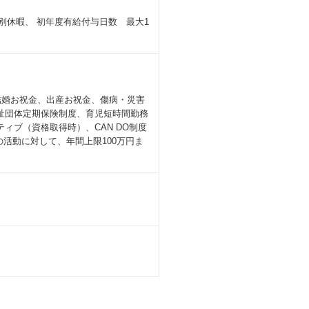
特別休暇、 初年度有給付与日数 最大1
、結婚お祝金、出産お祝金、傷病・災害
祉団体定期保険制度、育児短時間勤務
ンティブ（資格取得時）、CAN DO制度
の活動に対して、年間上限100万円ま