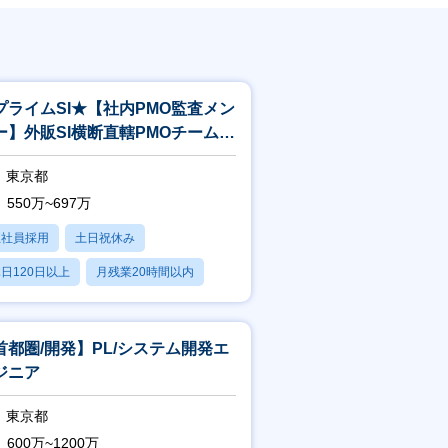
プライムSI★【社内PMO監査メン
ー】外販SI横断直轄PMOチーム／
査
東京都
550万~697万
正社員採用
土日祝休み
日120日以上
月残業20時間以内
賞与あり
首都圏/開発】PL/システム開発エ
ジニア
東京都
600万~1200万