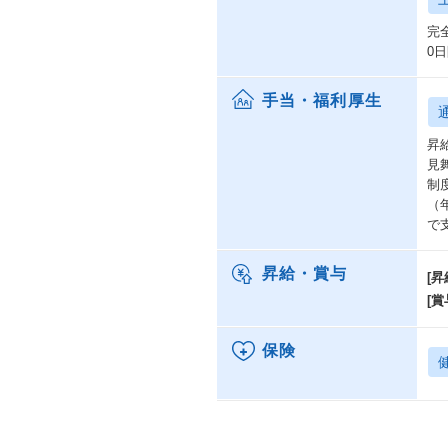
完
0
手当・福利厚生
昇
見
制
（
で
昇給・賞与
[昇
[賞
保険