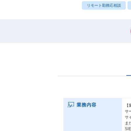
リモート勤務応相談
業務内容
【
サ
サ
ま
S