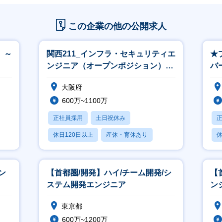
この企業の他の公開求人
 ～
関西211_インフラ・セキュリティエ
★
ンジニア（オープンポジション）
バ
※関西立上げ（リーダークラス以上
監
大阪府
600万~1100万
正社員採用
土日祝休み
休日120日以上
産休・育休あり
休
月残業20時間以内
ン
【首都圏/開発】ハイ/チーム開発/シ
【
ステム開発エンジニア
ン
東京都
600万~1200万