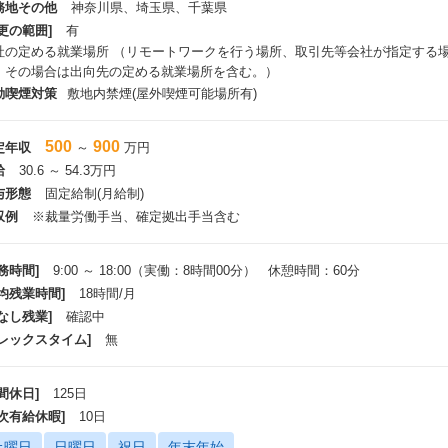
務地その他
神奈川県、埼玉県、千葉県
更の範囲]
有
社の定める就業場所 （リモートワークを行う場所、取引先等会社が指定する
、その場合は出向先の定める就業場所を含む。）
動喫煙対策
敷地内禁煙(屋外喫煙可能場所有)
500
900
定年収
～
万円
給
30.6 ～ 54.3万円
与形態
固定給制(月給制)
収例
※裁量労働手当、確定拠出手当含む
務時間]
9:00 ～ 18:00（実働：8時間00分） 休憩時間：60分
平均残業時間]
18時間/月
なし残業]
確認中
フレックスタイム]
無
間休日]
125日
年次有給休暇]
10日
土曜日
日曜日
祝日
年末年始