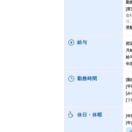
勤
[変
会
り
受
給与
想
月
給
年
勤務時間
[勤
[
[み
[
休日・休暇
[年
[