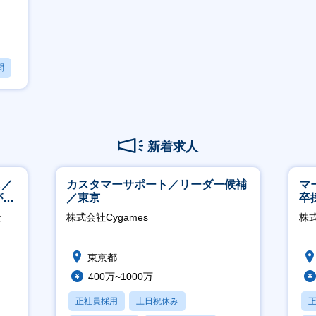
問
新着求人
し／
カスタマーサポート／リーダー候補
マ
が身
／東京
卒
ー
社
株式会社Cygames
株
実
東京都
400万~1000万
正社員採用
土日祝休み