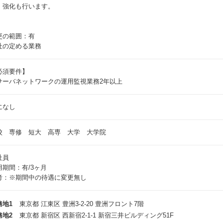
・強化も行います。
更の範囲：有
社の定める業務
必須要件】
サーバネットワークの運用監視業務2年以上
になし
校 専修 短大 高専 大学 大学院
社員
用期間：有/3ヶ月
考：※期間中の待遇に変更無し
務地1
東京都 江東区 豊洲3-2-20 豊洲フロント7階
務地2
東京都 新宿区 西新宿2-1-1 新宿三井ビルディング51F