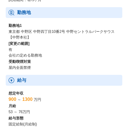
■障害対応・緊急対応等で、年に複数回程度の土日出社となる場合
勤務地
がありますが、振替休日の取得を推奨しております。
勤務地1
スキルアップ支援
東京都 中野区 中野四丁目10番2号 中野セントラルパークサウス
【中野本社】
■PMP資格の取得を推奨しております。
[変更の範囲]
資格取得に伴う諸費用の支援制度を用意しております。（組織共
有
通のスキルとして）
会社の定める勤務地
受動喫煙対策
■その他資格についても、同様に支援制度を用意しております。
屋内全面禁煙
同社について
給与
■同社は、キリングループ会社の中で唯一の情報システム会社で
す。
想定年収
900
1300
～
万円
キリングループ会社の経営戦略に基づき、ITを活用した事業戦略
月給
の策定・推進や、システムの開発・運用・保守など様々なソリュ
53 ～ 76万円
ーションを提供しています。
給与形態
固定給制(月給制)
社内のDX化が進むにつれ、グループ全体からの同社への期待値が