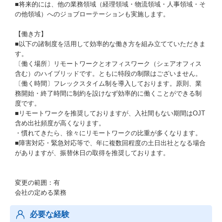
■将来的には、他の業務領域（経理領域・物流領域・人事領域・そ
の他領域）へのジョブローテーションも実施します。
【働き方】
■以下の諸制度を活用して効率的な働き方を組み立てていただきま
す。
〔働く場所〕リモートワークとオフィスワーク（シェアオフィス
含む）のハイブリッドです。ともに特段の制限はございません。
〔働く時間〕フレックスタイム制を導入しております。原則、業
務開始・終了時間に制約を設けなず効率的に働くことができる制
度です。
■リモートワークを推奨しておりますが、入社間もない期間はOJT
含め出社頻度が高くなります。
・慣れてきたら、徐々にリモートワークの比重が多くなります。
■障害対応・緊急対応等で、年に複数回程度の土日出社となる場合
がありますが、振替休日の取得を推奨しております。
変更の範囲：有
会社の定める業務
必要な経験