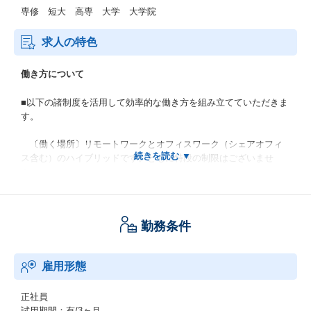
専修 短大 高専 大学 大学院
求人の特色
働き方について
■以下の諸制度を活用して効率的な働き方を組み立てていただきま
す。
〔働く場所〕リモートワークとオフィスワーク（シェアオフィ
ス含む）のハイブリッドです。ともに特段の制限はございませ
ん。
〔働く時間〕フレックスタイム制を導入しております。原則、
業務開始・終了時間に制約を設けなず効率的に働くことができる
勤務条件
制度です。
■リモートワークを推奨しておりますが、入社間もない期間はOJT
雇用形態
含め出社頻度が高くなります。
・慣れてきたら、徐々にリモートワークの比重が多くなりま
正社員
す。
試用期間：有/3ヶ月