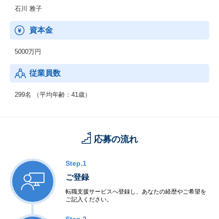
こないます。
石川 雅子
また、オフィス環境の整備として、TV会議やOA複合機導入、ペー
パーレス化の推進などもおこないます。
資本金
5000万円
従業員数
299名 （平均年齢：41歳）
応募の流れ
Step.1
ご登録
転職支援サービスへ登録し、あなたの経歴やご希望を
ご記入ください。