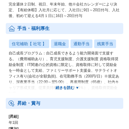
完全週休２日制、祝日、年末年始、他※会社カレンダーにより決
定、【有給休暇】入社月に応じて、入社日に9日～20日付与、入社
後、初めて迎える4月１日に16日～20日付与
手当・福利厚生
住宅補助【 社宅 】
退職金
通勤手当
残業手当
自己成長プログラム：自己成長できるよう能力開発面で支援す
る。（費用補助あり）、育児支援制度、介護支援制度 資格取得奨
励金制度：IT関連の公的資格に限定し、資格取得に対して奨励金
を一時金として支給、ファミリーサポート支援金、サテライトオ
フィス有り(会社が全額負担)、在宅勤務手当（200円/日）※規定あ
り、深夜業手当（22:00～翌5:00）、再雇用制度（65歳）、社内キ
ャリア形成支援、従業員持株会（奨励金10％）、資格取得奨励金
制度
昇給・賞与
[昇給]
年1回
[賞与]