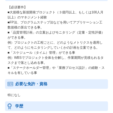
【必須要件】
■大規模な新規開発プロジェクト（３億円以上、もしくは100人月
以上）のマネジメント経験
■FP法、プログラムステップ法などを用いてアプリケーション工
数規模の算出できる事。
■「品質管理計画」の立案およびモニタリング（定量・定性評価）
ができる事。
例）プロジェクトの工程ごとに、どのようなメトリクスを適用し
て、どのようにモニタリングしていくかの計画を立案できる。
■「スケジュール（タイム）管理」ができる事
例）WBSでプロジェクト全体を分解し、作業期間が見積もれるタ
スクまで落とし込める事。
■「ステークホールダー管理」や「業務プロセス設計」の経験・ス
キルを有している事
必要な免許・資格
特になし
学歴