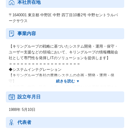
本社所在地
〒1640001 東京都 中野区 中野 四丁目10番2号 中野セントラルパ
ークサウス
事業内容
【キリングループの戦略に基づいたシステム開発・運用・保守・
ユーザー支援などの領域において、キリングループの情報機能会
社として専門性を発揮しITのソリューションを提供します】
＝＝＝＝＝＝＝＝＝＝＝＝＝＝＝＝＝＝＝
◆システムインテグレーション
【キリングループ各社の業務システムの企画・開発・運用・保
守】
生産管理・物流・販売・人事・経理・購買などの業務で使用され
るシステムを開発します。
設立年月日
システムの企画立案から運用・保守、ユーザ支援など、システム
のライフサイクル全般において高品質な業務遂行を実行します。
1988年 5月10日
【キリングループ全体の情報インフラ環境の構築・維持・管理】
パソコン、ネットワーク、セキュリティ、メール、OAアプリケー
代表者
ションなど、グループ共通のITインフラの構築・運用・保守をお