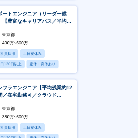
残業20時間以内
ポートエンジニア（リーダー候
）【豊富なキャリアパス／平均残
12時間／在宅勤務可】
東京都
400万~600万
正社員採用
土日祝休み
日120日以上
産休・育休あり
残業20時間以内
ンフラエンジニア【平均残業約12
間／在宅勤務可／クラウド
AWS,Azure,等）に携われる】
東京都
380万~600万
正社員採用
土日祝休み