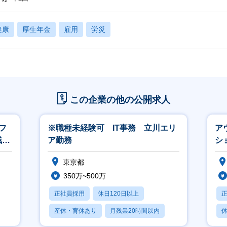
健康
厚生年金
雇用
労災
この企業の他の公開求人
フ
※職種未経験可 IT事務 立川エリ
ア
残業
ア勤務
シ
東京都
350万~500万
正社員採用
休日120日以上
産休・育休あり
月残業20時間以内
休