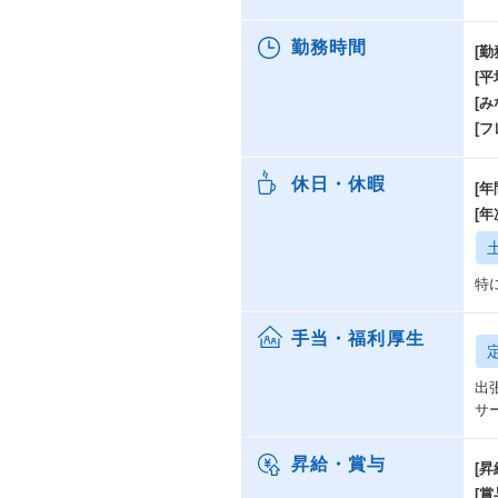
勤務時間
[勤
[
[み
[
休日・休暇
[年
[
特
手当・福利厚生
出
サ
昇給・賞与
[昇
[賞