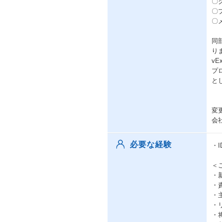
〇
〇
〇
同
り
v
プ
と
変
会
必要な経験
・
＜
・
・
・
・
・