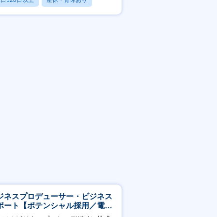
日120日以上
産休・育休あり
残業20時間以内
ジネスプロデューサー・ビジネス
ポート【ポテンシャル採用／電
・ガス等の民間向けプロジェクト