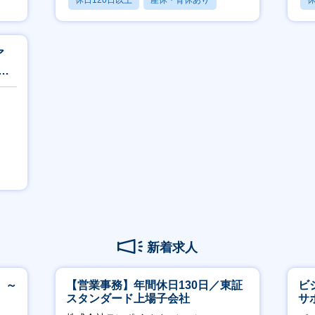
休日120日以上
産休・育休あり
休
月残業20時間以内
月
ア
業
】
新着求人
 ～
【営業事務】年間休日130日／東証
ビ
スタンダード上場子会社
サ
力