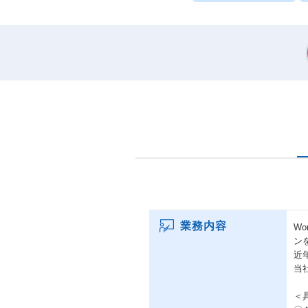
業務内容
W
ン
近
当
＜