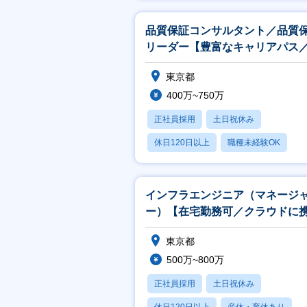
月残業20時間以内
品質保証コンサルタント／品質
リーダー【豊富なキャリアパス
均残業約12時間／リモートワー
東京都
可】
400万~750万
正社員採用
土日祝休み
休日120日以上
職種未経験OK
産休・育休あり
インフラエンジニア（マネージ
ー）【在宅勤務可／クラウドに
れる】
東京都
500万~800万
正社員採用
土日祝休み