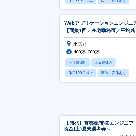
休日120日以上
産休・育休あり
月残業20時間以内
Webアプリケーションエンジニ
【面接1回／在宅勤務可／平均残
約12時間／柔軟なキャリアパス
東京都
400万~600万
正社員採用
土日祝休み
休日120日以上
産休・育休あり
月残業20時間以内
【開発】首都圏/開発エンジニア
8/22(土)週末選考会～