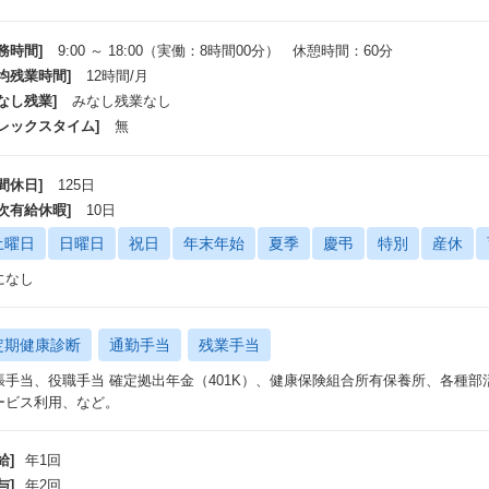
務時間]
9:00 ～ 18:00（実働：8時間00分） 休憩時間：60分
平均残業時間]
12時間/月
なし残業]
みなし残業なし
フレックスタイム]
無
間休日]
125日
年次有給休暇]
10日
土曜日
日曜日
祝日
年末年始
夏季
慶弔
特別
産休
になし
定期健康診断
通勤手当
残業手当
張手当、役職手当 確定拠出年金（401K）、健康保険組合所有保養所、各種
ービス利用、など。
給]
年1回
与]
年2回