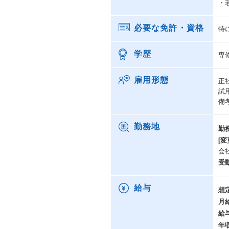
・
必要な免許・資格
特
学歴
専
雇用形態
正
試
備
勤務地
勤
[変
会
受
給与
想
月
給
年