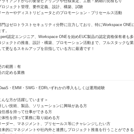
クライアントからの要望ヒアリングや仕様策定、工数・納期の見積もり
プロジェクト管理、要件定義、設計、構築、試験
メーカーやディストリビュータとのプロモーション・プリセールス活動
部門はゼロトラストセキュリティ分野に注力しており、特にWorkspace ON
ます。
Expert認定エンジニア、Workspace ONEを始めEUC製品の認定資格保有者
ロジェクトの推進、設計・構築、プロモーション活動まで、フルスタックな業
して更なるスキルアップを目指している方に最適です！
更の範囲：有
社の定める業務
IDaaS・EMM・SWG・EDRいずれかの導入もしくは運用経験
こんな方が活躍しています＞
新しい技術、製品、ソリューションに興味がある方
責任感を持って仕事ができる方
主体性を持って業務に取り組める方
リーダー、マネジメント、プリセールス等にチャレンジしたい方
将来的にマネジメントや社内外と連携しプロジェクト推進を行うことができる