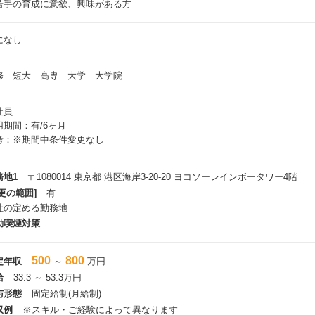
若手の育成に意欲、興味がある方
になし
修 短大 高専 大学 大学院
社員
用期間：有/6ヶ月
考：※期間中条件変更なし
務地1
〒1080014 東京都 港区海岸3-20-20 ヨコソーレインボータワー4階
更の範囲]
有
社の定める勤務地
動喫煙対策
500
800
定年収
～
万円
給
33.3 ～ 53.3万円
与形態
固定給制(月給制)
収例
※スキル・ご経験によって異なります