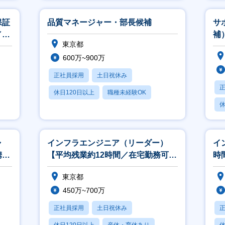
賞与あり
月
保証
品質マネージャー・部長候補
サ
／平
補
東京都
ク
業
600万~900万
正社員採用
土日祝休み
休日120日以上
職種未経験OK
休
産休・育休あり
月
ャ
インフラエンジニア（リーダー）
イ
携わ
【平均残業約12時間／在宅勤務可／
時
クラウドに携われる】
（
東京都
450万~700万
正社員採用
土日祝休み