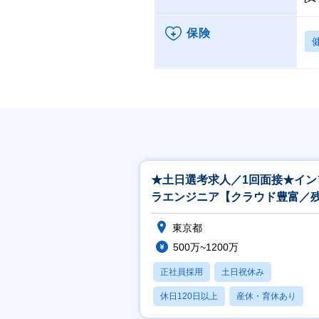
保険
★土日選考求人／1回面接★イン
ラエンジニア【クラウド豊富／
11h／在宅可／創業以来黒字】
東京都
500万~1200万
正社員採用
土日祝休み
休日120日以上
産休・育休あり