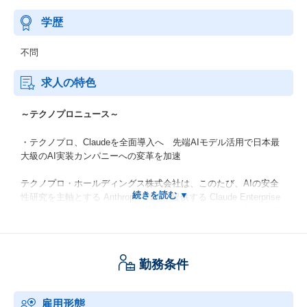
学歴
不問
求人の特色
～テクノプロニュース～
・テクノプロ、Claudeを全面導入へ 先端AIモデル活用で日本最
大級のAI実装カンパニーへの変革を加速
テクノプロ・ホールディングス株式会社は、このたび、AIの安全
性研究を主軸とする Anthropic PBCが提供する Claude Enterprise
をテクノプロ・グループが包括的に導入するライセンス契約を締
結しました。
本契約は、テクノプロが掲げる『日本最大級のAI実装カンパニ
ー』へのビジョン実現を力強く後押しするものです。
勤務条件
https://prtimes.jp/main/html/rd/p/000000006.000177691.html
雇用形態
・テクノプロ・ITだからこそ描けるエンジニアのキャリア像