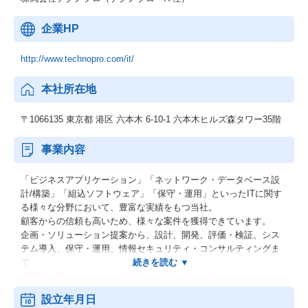
企業HP
http://www.technopro.com/it/
本社所在地
〒1066135 東京都 港区 六本木 6-10-1 六本木ヒルズ森タワー35階
事業内容
「ビジネスアプリケーション」「ネットワーク・データベース設
計/構築」「組込ソフトウェア」「保守・運用」といったITに関す
る様々な分野において、豊富な実績をもつ当社。
顧客からの信頼も高いため、様々な案件を獲得できています。
企画・ソリューション提案から、設計、開発、評価・検証、シス
テム導入、保守・運用、情報セキュリティ・コンサルティングま
で
IT技術に関わるトータルサポートを行っています。
また、開発プロセスで蓄積したノウハウをお客様と共有し、
設立年月日
新しいビジネスを創造する役割を果たしているのも当社の特徴の