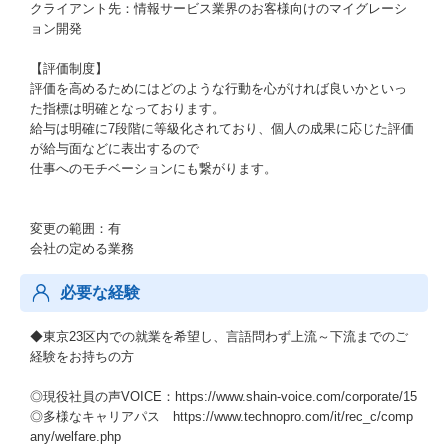
クライアント先：情報サービス業界のお客様向けのマイグレーシ
ョン開発
【評価制度】
評価を高めるためにはどのような行動を心がければ良いかといっ
た指標は明確となっております。
給与は明確に7段階に等級化されており、個人の成果に応じた評価
が給与面などに表出するので
仕事へのモチベーションにも繋がります。
変更の範囲：有
会社の定める業務
必要な経験
◆東京23区内での就業を希望し、言語問わず上流～下流までのご
経験をお持ちの方
◎現役社員の声VOICE：https://www.shain-voice.com/corporate/15
◎多様なキャリアパス https://www.technopro.com/it/rec_c/comp
any/welfare.php