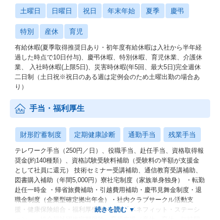
土曜日
日曜日
祝日
年末年始
夏季
慶弔
特別
産休
育児
有給休暇(夏季取得推奨日あり・初年度有給休暇は入社から半年経
過した時点で10日付与)、慶弔休暇、特別休暇、育児休業、介護休
業、 入社時休暇(上限5日)、災害時休暇(年5回、最大5日)完全週休
二日制（土日祝※祝日のある週は定例会のため土曜出勤の場合あ
り）
手当・福利厚生
財形貯蓄制度
定期健康診断
通勤手当
残業手当
テレワーク手当（250円／日）、役職手当、赴任手当、資格取得報
奨金(約140種類）、資格試験受験料補助（受験料の半額が支援金
として社員に還元） 技術セミナー受講補助、通信教育受講補助、
図書購入補助（年間5,000円）寮社宅制度（家族単身独身） ・転勤
赴任一時金 ・帰省旅費補助・引越費用補助・慶弔見舞金制度・退
職金制度（企業型確定拠出年金）・社内クラブサークル活動支
援・健康保険組合・福利厚生サービス「ベネフィット・ステーシ
ョン」・総合福祉団体定期保険 育児支援（産休・育休・短時間