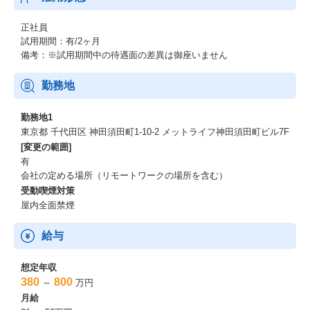
2万人を超える技術者・研究者を擁するテクノプロ・グループ。こ
正社員
のうちIT領域を担うのが、テクノプロ・IT社。
試用期間：有/2ヶ月
全国31拠点で5000名以上のITエンジニアが活躍しており、あらゆ
備考：※試用期間中の待遇面の差異は御座いません
る業界・技術領域に対応している。
近年、IT業界では人材不足が叫ばれており、技術者派遣をコア事
勤務地
業とする同社としても大きな課題の1つとなっている。
そのため、テクノプロ・IT社では、ソリューションビジネスなど
勤務地1
新たな事業展開にも力を入れはじめています。
東京都 千代田区 神田須田町1-10-2 メットライフ神田須田町ビル7F
https://news.mynavi.jp/techplus/kikaku/20230614-2696748/
[変更の範囲]
有
会社の定める場所（リモートワークの場所を含む）
受動喫煙対策
屋内全面禁煙
給与
想定年収
380
800
～
万円
月給