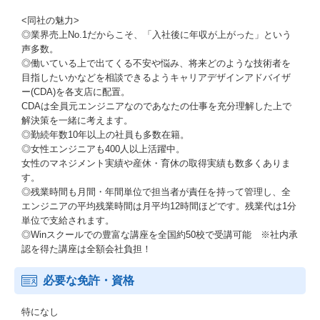
<同社の魅力>
◎業界売上No.1だからこそ、「入社後に年収が上がった」という
声多数。
◎働いている上で出てくる不安や悩み、将来どのような技術者を
目指したいかなどを相談できるようキャリアデザインアドバイザ
ー(CDA)を各支店に配置。
CDAは全員元エンジニアなのであなたの仕事を充分理解した上で
解決策を一緒に考えます。
◎勤続年数10年以上の社員も多数在籍。
◎女性エンジニアも400人以上活躍中。
女性のマネジメント実績や産休・育休の取得実績も数多くありま
す。
◎残業時間も月間・年間単位で担当者が責任を持って管理し、全
エンジニアの平均残業時間は月平均12時間ほどです。残業代は1分
単位で支給されます。
◎Winスクールでの豊富な講座を全国約50校で受講可能 ※社内承
認を得た講座は全額会社負担！
必要な免許・資格
特になし