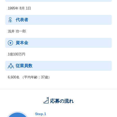
ひとつです。
1995年 8月 1日
当社は、いつもお客様のご要望にお応し、
最高の答えをご提供することを最優先に考え、行動しています。
また、エンジニアが自分自身を進化させる環境を豊富にご用意し
代表者
ています。
ぜひ弊社で「市場価値の高いエンジニア」に成長していきません
浅井 功一郎
か。
資本金
1億100万円
従業員数
6,600名 （平均年齢：37歳）
応募の流れ
Step.1