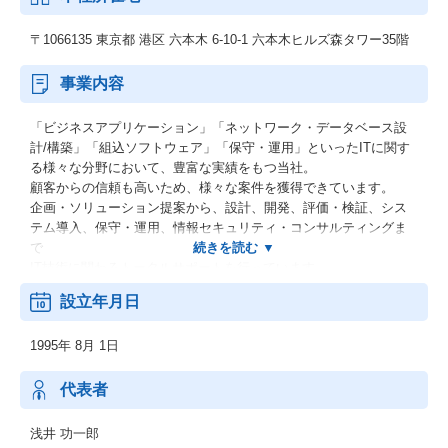
〒1066135 東京都 港区 六本木 6-10-1 六本木ヒルズ森タワー35階
事業内容
「ビジネスアプリケーション」「ネットワーク・データベース設
計/構築」「組込ソフトウェア」「保守・運用」といったITに関す
る様々な分野において、豊富な実績をもつ当社。
顧客からの信頼も高いため、様々な案件を獲得できています。
企画・ソリューション提案から、設計、開発、評価・検証、シス
テム導入、保守・運用、情報セキュリティ・コンサルティングま
で
IT技術に関わるトータルサポートを行っています。
また、開発プロセスで蓄積したノウハウをお客様と共有し、
設立年月日
新しいビジネスを創造する役割を果たしているのも当社の特徴の
ひとつです。
1995年 8月 1日
当社は、いつもお客様のご要望にお応し、
最高の答えをご提供することを最優先に考え、行動しています。
また、エンジニアが自分自身を進化させる環境を豊富にご用意し
代表者
ています。
ぜひ弊社で「市場価値の高いエンジニア」に成長していきません
浅井 功一郎
か。