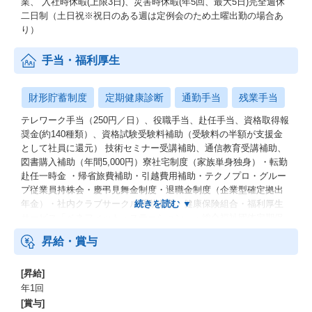
業、 入社時休暇(上限3日)、災害時休暇(年5回、最大5日)完全週休
二日制（土日祝※祝日のある週は定例会のため土曜出勤の場合あ
り）
手当・福利厚生
財形貯蓄制度
定期健康診断
通勤手当
残業手当
テレワーク手当（250円／日）、役職手当、赴任手当、資格取得報
奨金(約140種類）、資格試験受験料補助（受験料の半額が支援金
として社員に還元） 技術セミナー受講補助、通信教育受講補助、
図書購入補助（年間5,000円）寮社宅制度（家族単身独身）・転勤
赴任一時金 ・帰省旅費補助・引越費用補助・テクノプロ・グルー
プ従業員持株会・慶弔見舞金制度・退職金制度（企業型確定拠出
年金）・社内クラブサークル活動支援・健康保険組合・福利厚生
サービス「ベネフィット・ステーション」・総合福祉団体定期保
険 育児支援（産休・育休・短時間勤務制度）
昇給・賞与
[昇給]
年1回
[賞与]