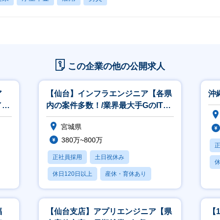
この企業の他の公開求人
ア
【仙台】インフラエンジニア【各県
沖
／
内の案件多数！/業界最大手GのIT特
化カンパニー】
宮城県
380万~800万
正社員採用
土日祝休み
休
休日120日以上
産休・育休あり
月
月残業20時間以内
福
【仙台支店】アプリエンジニア【県
【