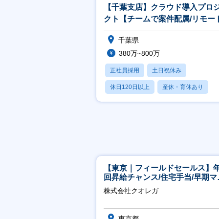
【千葉支店】クラウド導入プロ
クト【チームで案件配属/リモー
可/設計・構築の経験が詰めます
千葉県
380万~800万
正社員採用
土日祝休み
休日120日以上
産休・育休あり
月残業20時間以内
【東京｜フィールドセールス】年
回昇給チャンス/住宅手当/早期マ
ジメント機会あり！
株式会社クオレガ
東京都