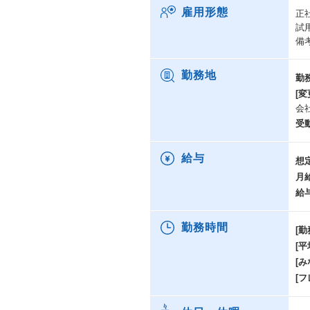
2
雇用形態
正
全
試
近
備
る
そ
htt
勤務地
勤
[変
会
受
給与
想
月
給
勤務時間
[勤
[
[み
[