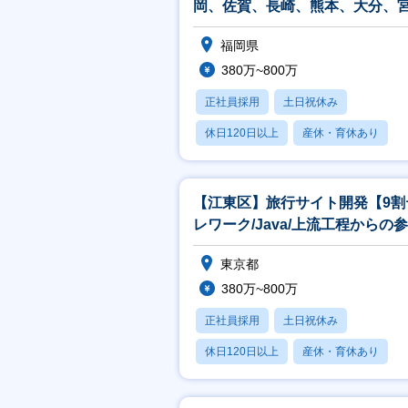
岡、佐賀、長崎、熊本、大分、
崎、鹿児島、沖縄
福岡県
380万~800万
正社員採用
土日祝休み
休日120日以上
産休・育休あり
月残業20時間以内
【江東区】旅行サイト開発【9割
レワーク/Java/上流工程からの参
画】
東京都
380万~800万
正社員採用
土日祝休み
休日120日以上
産休・育休あり
月残業20時間以内