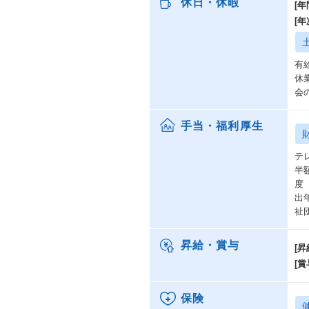
休日・休暇
[年
[
有
休
会
手当・福利厚生
テ
半
度
出
祉
昇給・賞与
[昇
[賞
保険