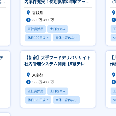
宮
内案件充実！長期就業&年収アップ
（
を実現！】
宮城県
380万~800万
正社員採用
土日祝休み
休日120日以上
産休・育休あり
休
月残業20時間以内
月
テ
【新宿】大手フードデリバリサイト
【
社内管理システム開発【9割テレワ
作
ーク/要件定義～参画可能】
け
東京都
380万~800万
正社員採用
土日祝休み
休日120日以上
産休・育休あり
休
月残業20時間以内
月