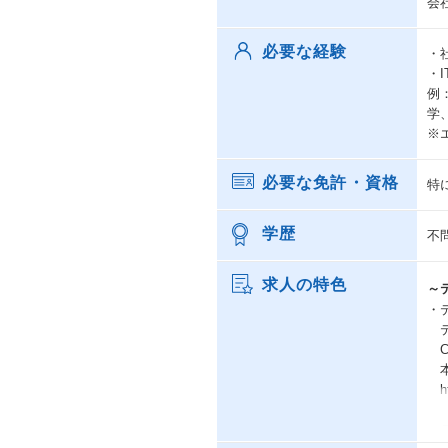
会
必要な経験
・
・
例
学
※
必要な免許・資格
特
学歴
不
求人の特色
～
・
テ
C
本
htt
・