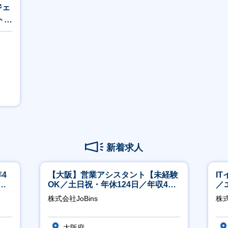
ジェ
ト
】
新着求人
4
【大阪】営業アシスタント【未経験
I
ネ
OK／土日祝・年休124日／年収400
／
万～／転勤なし】
ジ
株式会社JoBins
株
大阪府