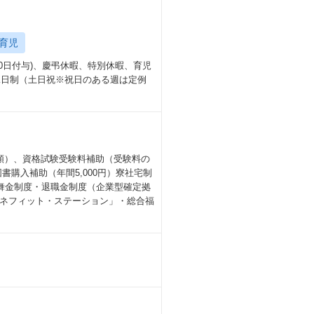
育児
0日付与)、慶弔休暇、特別休暇、育児
休二日制（土日祝※祝日のある週は定例
種類）、資格試験受験料補助（受験料の
購入補助（年間5,000円）寮社宅制
舞金制度・退職金制度（企業型確定拠
ネフィット・ステーション」・総合福