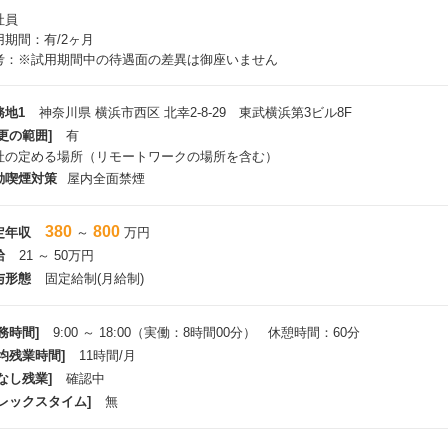
万人を超える技術者・研究者を擁するテクノプロ・グループ。このうちIT領域
社員
国31拠点で5000名以上のITエンジニアが活躍しており、あらゆる業界・技
用期間：有/2ヶ月
年、IT業界では人材不足が叫ばれており、技術者派遣をコア事業とする同社
考：※試用期間中の待遇面の差異は御座いません
。
のため、テクノプロ・IT社では、ソリューションビジネスなど新たな事業展
ps://news.mynavi.jp/techplus/kikaku/20230614-2696748/
務地1
神奈川県 横浜市西区 北幸2-8-29 東武横浜第3ビル8F
更の範囲]
有
社の定める場所（リモートワークの場所を含む）
動喫煙対策
屋内全面禁煙
380
800
定年収
～
万円
給
21 ～ 50万円
与形態
固定給制(月給制)
務時間]
9:00 ～ 18:00（実働：8時間00分） 休憩時間：60分
平均残業時間]
11時間/月
なし残業]
確認中
フレックスタイム]
無