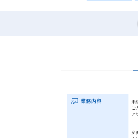
業務内容
未
ご
ア
変