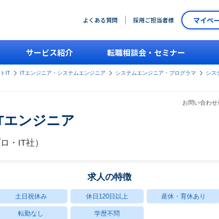
マイペ
よくある質問
採用ご担当者様
サービス紹介
転職相談会・セミナー
トIT
ITエンジニア・システムエンジニア
システムエンジニア・プログラマ
シス
お問い合わせ番
ITエンジニア
ロ・IT社）
求人の特徴
土日祝休み
休日120日以上
産休・育休あり
転勤なし
学歴不問