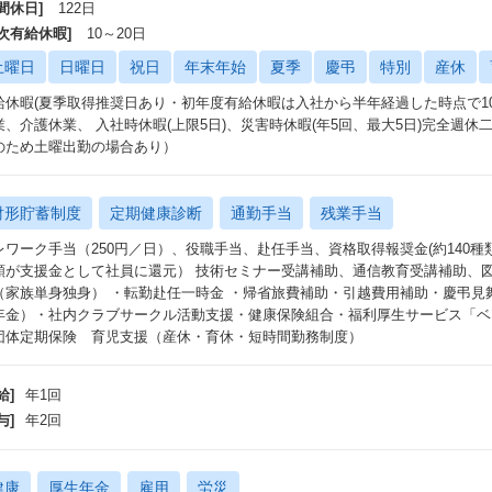
間休日]
122日
年次有給休暇]
10～20日
土曜日
日曜日
祝日
年末年始
夏季
慶弔
特別
産休
給休暇(夏季取得推奨日あり・初年度有給休暇は入社から半年経過した時点で1
業、介護休業、 入社時休暇(上限5日)、災害時休暇(年5回、最大5日)完全週
のため土曜出勤の場合あり）
財形貯蓄制度
定期健康診断
通勤手当
残業手当
レワーク手当（250円／日）、役職手当、赴任手当、資格取得報奨金(約140
額が支援金として社員に還元） 技術セミナー受講補助、通信教育受講補助、図書
（家族単身独身） ・転勤赴任一時金 ・帰省旅費補助・引越費用補助・慶弔見
年金）・社内クラブサークル活動支援・健康保険組合・福利厚生サービス「ベ
団体定期保険 育児支援（産休・育休・短時間勤務制度）
給]
年1回
与]
年2回
健康
厚生年金
雇用
労災