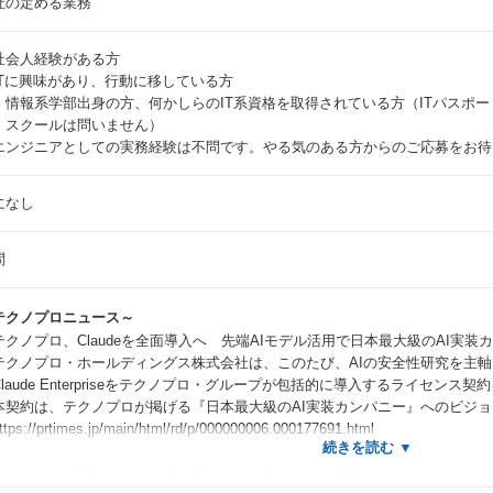
社の定める業務
社会人経験がある方
ITに興味があり、行動に移している方
：情報系学部出身の方、何かしらのIT系資格を取得されている方（ITパスポ
、スクールは問いません）
エンジニアとしての実務経験は不問です。やる気のある方からのご応募をお待
になし
問
テクノプロニュース～
テクノプロ、Claudeを全面導入へ 先端AIモデル活用で日本最大級のAI実
クノプロ・ホールディングス株式会社は、このたび、AIの安全性研究を主軸とする A
laude Enterpriseをテクノプロ・グループが包括的に導入するライセンス
契約は、テクノプロが掲げる『日本最大級のAI実装カンパニー』へのビジョ
ps://prtimes.jp/main/html/rd/p/000000006.000177691.html
テクノプロ・ITだからこそ描けるエンジニアのキャリア像