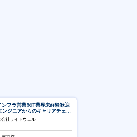
Tインフラ営業※IT業界未経験歓迎
エンジニアからのキャリアチェン
可※【週3～4日リモート可能】
式会社ライトウェル
東京都