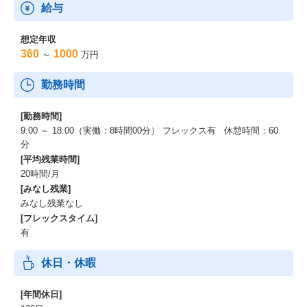
給与
■プログラミング研修
・JAVA基礎研修
想定年収
360
1000
～
万円
■Salesforce、その他ソリューション研修
・Salesforce On-Boarding研修
勤務時間
・Adobe AEM研修
・Mulesoft基礎研修
・等
[勤務時間]
9:00 ～ 18:00（実働：8時間00分） フレックス有 休憩時間：60
■リーダー、マネジメント研修
分
・DTCと共通のマネージャー研修あり
[平均残業時間]
・PMPなどPJマネジメント関連の資格取得支援あり
20時間/月
[みなし残業]
みなし残業なし
[フレックスタイム]
有
休日・休暇
[年間休日]