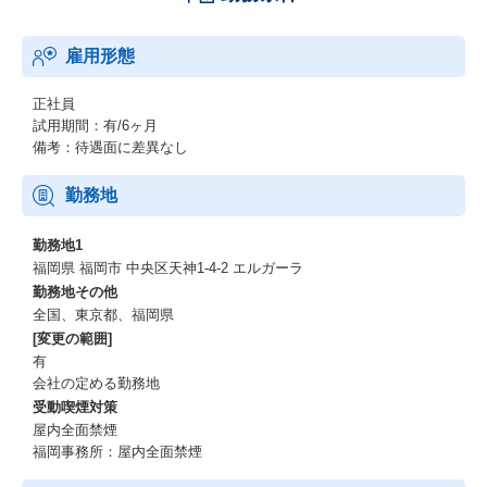
導入時にはMVP(=Minimum Viable Product)の概念を取り入れ、必
雇用形態
須/優先度が高く、本当に必要な無駄にならない機能を精査した上
で、アジャイル開発を採用し段階的な機能拡張で進めることで、
リリース迄の期間短縮と安定性を両立させたシステムは、ユーザ
正社員
としては本稼働がスタート地点であるという共通認識をもって改
試用期間：有/6ヶ月
善し続けています。
備考：待遇面に差異なし
＜例２＞公共・自治体様向け コロナワクチン受付サイト
勤務地
概要：利用者に一刻も早い解説が求められる中、Salesforce Platfo
rmを活用し、短期間で必要十分なシステムを構築。
勤務地1
福岡県 福岡市 中央区天神1-4-2 エルガーラ
＜例３＞機械メーカ様向け 製品紹介HP CMS導入・運用
勤務地その他
概要：デロイト インドと協力し、Adobe AEMを利用したサイトの
全国、東京都、福岡県
導入。別部門の運用も追加受託。
[変更の範囲]
有
【研修・育成について】
会社の定める勤務地
当社では、研修・育成制度を複数設けておりますが、その中でも
受動喫煙対策
未経験でM&I Divisionに入社した方に受講を推奨している研修はこ
ちらです。
屋内全面禁煙
※入社後の研修期間は概ね2か月程度の手厚い内容となっておりま
福岡事務所：屋内全面禁煙
す。