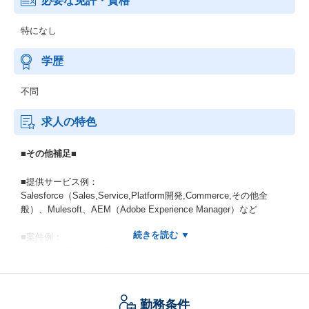
必要な免許・資格
特になし
学歴
不問
求人の特色
■その他補足■
■提供サービス例：
Salesforce（Sales,Service,Platform開発,Commerce,その他全
般）、Mulesoft、AEM（Adobe Experience Manager）など
■案件例：
＜例１＞化粧品会社様向け、CRMシステム
概要：グローバルに展開する化粧品会社様の会員数約500万名を誇
る新ECサイト・顧客管理/コンタクトセンターシステム・マーケテ
ィングオートメーションツールとMulesoftでの基幹システム連携も
勤務条件
含めたシステムの継続的改善をDevOpsとして推進。