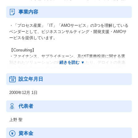
事業内容
・「プロセス産業」「IT」「AMOサービス」の3つを理解している
ベンダーとして、ビジネスコンサルティング・開発支援・AMOサ
ービスを提供しています。
【Consulting】
・ファイナンス、サプライチェーン、及びIT業務投資に関する選
別されたソリューションの構築・導入にあたり、デロイトの先進
的な手法に基づいた要件定義～構築を総合的かつ包括的に支援し
ます。
設立年月日
【Digital Transformation (DX)】
2000年12月 1日
・企業のデジタル改革・戦略を実現するための先進的なデジタル
ソリューションの構築・導入を、プロセス設計とあわせて総合的
に支援します。
代表者
【Managed Services (AMS)】
上野 聖
・Consulting及びDXで実現したソリューションの価値を最大化す
るため、その維持改善や活用、さらなるトランスフォーメーショ
資本金
ンを総合的に支援します。