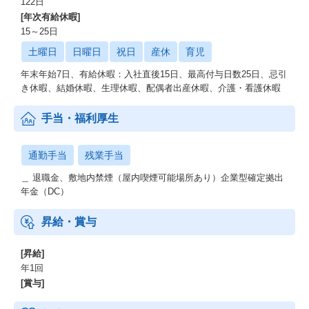
122日
[年次有給休暇]
15～25日
土曜日
日曜日
祝日
産休
育児
年末年始7日、有給休暇：入社直後15日、最高付与日数25日、忌引
き休暇、結婚休暇、生理休暇、配偶者出産休暇、介護・看護休暇
手当・福利厚生
通勤手当
残業手当
＿ 退職金、敷地内禁煙（屋内喫煙可能場所あり）企業型確定拠出
年金（DC）
昇給・賞与
[昇給]
年1回
[賞与]