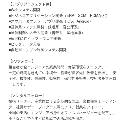
【アプリプロジェクト例】
■Webシステム開発
■ビジネスアプリケーション開発（ERP、SCM、PDMなど）
■スマホ・タブレットアプリ開発（iOS、Android）
■基幹系システム開発（鉄道系、官公庁系）
■通信制御システム開発（携帯系、基地局系）
■IoT化に伴うソフトウェア開発
■ビックデータ分析
■自動車エンジン制御システム開発
【PJフォロー】
担当者が全エンジニアの残業時間・修業環境をチェック。
一定の時間を超えている場合、営業が顧客先に改善を要求し、安
全性、機能性、信頼性、効率性、保守性を管理、技術者をフォロ
ーします。
【メンタルフォロー】
技術リーダ一、産業医による定期的な面談、業務報告ミーティン
グ、社員サポートプログラム等により、就業をフォロー。
全国の支店にエンジニア出身のオフィスマネージャーを配置し、
小さなことでもすぐに相談できる環境を用意。