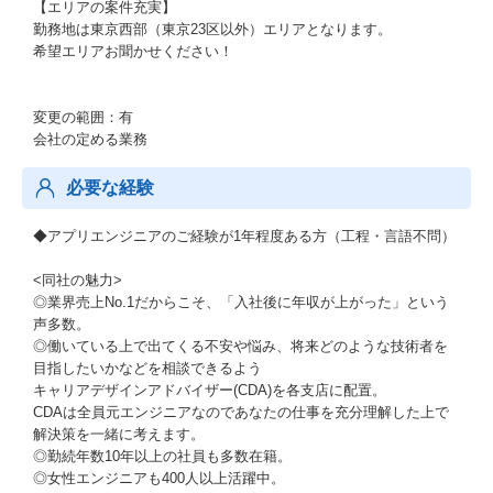
【エリアの案件充実】
勤務地は東京西部（東京23区以外）エリアとなります。
希望エリアお聞かせください！
変更の範囲：有
会社の定める業務
必要な経験
◆アプリエンジニアのご経験が1年程度ある方（工程・言語不問）
<同社の魅力>
◎業界売上No.1だからこそ、「入社後に年収が上がった」という
声多数。
◎働いている上で出てくる不安や悩み、将来どのような技術者を
目指したいかなどを相談できるよう
キャリアデザインアドバイザー(CDA)を各支店に配置。
CDAは全員元エンジニアなのであなたの仕事を充分理解した上で
解決策を一緒に考えます。
◎勤続年数10年以上の社員も多数在籍。
◎女性エンジニアも400人以上活躍中。