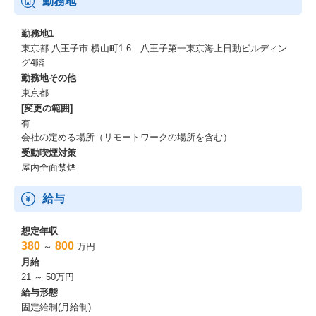
勤務地
業とする同社としても大きな課題の1つとなっている。
そのため、テクノプロ・IT社では、ソリューションビジネスなど
勤務地1
新たな事業展開にも力を入れはじめています。
東京都 八王子市 横山町1-6 八王子第一東京海上日動ビルディン
https://news.mynavi.jp/techplus/kikaku/20230614-2696748/
グ4階
勤務地その他
東京都
[変更の範囲]
有
会社の定める場所（リモートワークの場所を含む）
受動喫煙対策
屋内全面禁煙
給与
想定年収
380
800
～
万円
月給
21 ～ 50万円
給与形態
固定給制(月給制)