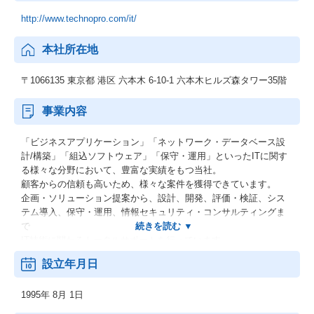
http://www.technopro.com/it/
本社所在地
〒1066135 東京都 港区 六本木 6-10-1 六本木ヒルズ森タワー35階
事業内容
「ビジネスアプリケーション」「ネットワーク・データベース設
計/構築」「組込ソフトウェア」「保守・運用」といったITに関す
る様々な分野において、豊富な実績をもつ当社。
顧客からの信頼も高いため、様々な案件を獲得できています。
企画・ソリューション提案から、設計、開発、評価・検証、シス
テム導入、保守・運用、情報セキュリティ・コンサルティングま
で
IT技術に関わるトータルサポートを行っています。
また、開発プロセスで蓄積したノウハウをお客様と共有し、
設立年月日
新しいビジネスを創造する役割を果たしているのも当社の特徴の
ひとつです。
1995年 8月 1日
当社は、いつもお客様のご要望にお応し、
最高の答えをご提供することを最優先に考え、行動しています。