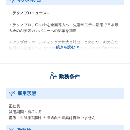
～テクノプロニュース～
・テクノプロ、Claudeを全面導入へ 先端AIモデル活用で日本最
大級のAI実装カンパニーへの変革を加速
テクノプロ・ホールディングス株式会社は、このたび、AIの安全
性研究を主軸とする Anthropic PBCが提供する Claude Enterprise
をテクノプロ・グループが包括的に導入するライセンス契約を締
結しました。
本契約は、テクノプロが掲げる『日本最大級のAI実装カンパニ
ー』へのビジョン実現を力強く後押しするものです。
勤務条件
https://prtimes.jp/main/html/rd/p/000000006.000177691.html
雇用形態
・テクノプロ・ITだからこそ描けるエンジニアのキャリア像
2万人を超える技術者・研究者を擁するテクノプロ・グループ。こ
正社員
のうちIT領域を担うのが、テクノプロ・IT社。
試用期間：有/2ヶ月
全国31拠点で5000名以上のITエンジニアが活躍しており、あらゆ
備考：※試用期間中の待遇面の差異は御座いません
る業界・技術領域に対応している。
近年、IT業界では人材不足が叫ばれており、技術者派遣をコア事