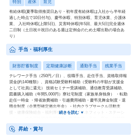
特別
産休
育児
有給休暇(夏季取得推奨日あり・初年度有給休暇は入社から半年経
過した時点で10日付与)、慶弔休暇、特別休暇、育児休業、介護休
業、 入社時休暇(上限5日)、災害時休暇(年5回、最大5日)完全週休
二日制（土日祝※祝日のある週は定例会のため土曜出勤の場合あ
り）
手当・福利厚生
財形貯蓄制度
定期健康診断
通勤手当
残業手当
テレワーク手当（250円／日）、役職手当、赴任手当、資格取得報
奨金(約140種類）、資格試験受験料補助（受験料の半額が支援金
として社員に還元） 技術セミナー受講補助、通信教育受講補助、
図書購入補助（年間5,000円）寮社宅制度（家族単身独身） ・転勤
赴任一時金 ・帰省旅費補助・引越費用補助・慶弔見舞金制度・退
職金制度（企業型確定拠出年金）・社内クラブサークル活動支
援・健康保険組合・福利厚生サービス「ベネフィット・ステーシ
ョン」・総合福祉団体定期保険 育児支援（産休・育休・短時間
勤務制度）
昇給・賞与