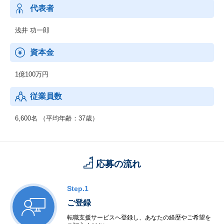
また、エンジニアが自分自身を進化させる環境を豊富にご用意し
代表者
ています。
ぜひ弊社で「市場価値の高いエンジニア」に成長していきません
浅井 功一郎
か。
資本金
1億100万円
従業員数
6,600名 （平均年齢：37歳）
応募の流れ
Step.1
ご登録
転職支援サービスへ登録し、あなたの経歴やご希望を