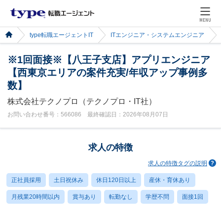
MENU
type転職エージェントIT
ITエンジニア・システムエンジニア
※1回面接※【八王子支店】アプリエンジニア
【西東京エリアの案件充実/年収アップ事例多
数】
株式会社テクノプロ（テクノプロ・IT社）
お問い合わせ番号：566086 最終確認日：2026年08月07日
求人の特徴
求人の特徴タグの説明
正社員採用
土日祝休み
休日120日以上
産休・育休あり
月残業20時間以内
賞与あり
転勤なし
学歴不問
面接1回