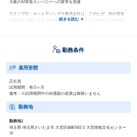
大級のAI実装カンパニーへの変革を加速
テクノプロ・ホールディングス株式会社は、このたび、AIの安全
性研究を主軸とする Anthropic PBCが提供する Claude Enterprise
をテクノプロ・グループが包括的に導入するライセンス契約を締
結しました。
本契約は、テクノプロが掲げる『日本最大級のAI実装カンパニ
ー』へのビジョン実現を力強く後押しするものです。
勤務条件
https://prtimes.jp/main/html/rd/p/000000006.000177691.html
雇用形態
・テクノプロ・ITだからこそ描けるエンジニアのキャリア像
2万人を超える技術者・研究者を擁するテクノプロ・グループ。こ
正社員
のうちIT領域を担うのが、テクノプロ・IT社。
試用期間：有/2ヶ月
全国31拠点で5000名以上のITエンジニアが活躍しており、あらゆ
備考：※試用期間中の待遇面の差異は御座いません
る業界・技術領域に対応している。
近年、IT業界では人材不足が叫ばれており、技術者派遣をコア事
勤務地
業とする同社としても大きな課題の1つとなっている。
そのため、テクノプロ・IT社では、ソリューションビジネスなど
勤務地1
新たな事業展開にも力を入れはじめています。
埼玉県 埼玉県さいたま市 大宮区錦町682-2 大宮情報文化センター
https://news.mynavi.jp/techplus/kikaku/20230614-2696748/
7F