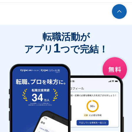
転職活動が
1
アプリ
つで完結！