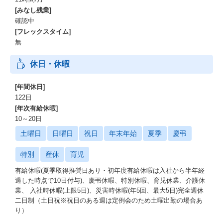
[みなし残業]
確認中
[フレックスタイム]
無
休日・休暇
[年間休日]
122日
[年次有給休暇]
10～20日
土曜日
日曜日
祝日
年末年始
夏季
慶弔
特別
産休
育児
有給休暇(夏季取得推奨日あり・初年度有給休暇は入社から半年経
過した時点で10日付与)、慶弔休暇、特別休暇、育児休業、介護休
業、 入社時休暇(上限5日)、災害時休暇(年5回、最大5日)完全週休
二日制（土日祝※祝日のある週は定例会のため土曜出勤の場合あ
り）