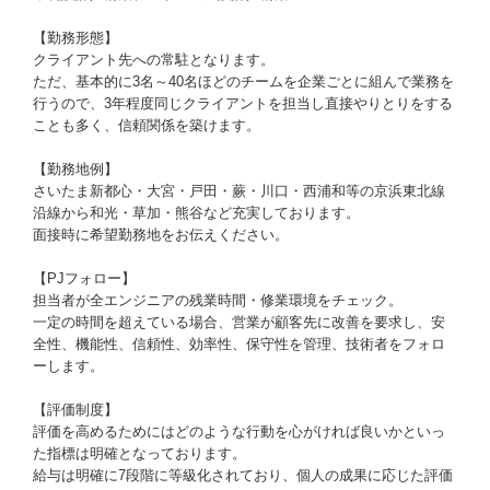
【勤務形態】
クライアント先への常駐となります。
ただ、基本的に3名～40名ほどのチームを企業ごとに組んで業務を
行うので、3年程度同じクライアントを担当し直接やりとりをする
ことも多く、信頼関係を築けます。
【勤務地例】
さいたま新都心・大宮・戸田・蕨・川口・西浦和等の京浜東北線
沿線から和光・草加・熊谷など充実しております。
面接時に希望勤務地をお伝えください。
【PJフォロー】
担当者が全エンジニアの残業時間・修業環境をチェック。
一定の時間を超えている場合、営業が顧客先に改善を要求し、安
全性、機能性、信頼性、効率性、保守性を管理、技術者をフォロ
ーします。
【評価制度】
評価を高めるためにはどのような行動を心がければ良いかといっ
た指標は明確となっております。
給与は明確に7段階に等級化されており、個人の成果に応じた評価