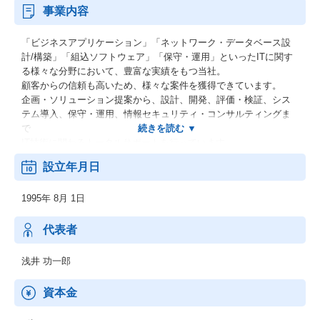
事業内容
「ビジネスアプリケーション」「ネットワーク・データベース設
計/構築」「組込ソフトウェア」「保守・運用」といったITに関す
る様々な分野において、豊富な実績をもつ当社。
顧客からの信頼も高いため、様々な案件を獲得できています。
企画・ソリューション提案から、設計、開発、評価・検証、シス
テム導入、保守・運用、情報セキュリティ・コンサルティングま
で
IT技術に関わるトータルサポートを行っています。
また、開発プロセスで蓄積したノウハウをお客様と共有し、
設立年月日
新しいビジネスを創造する役割を果たしているのも当社の特徴の
ひとつです。
1995年 8月 1日
当社は、いつもお客様のご要望にお応し、
最高の答えをご提供することを最優先に考え、行動しています。
また、エンジニアが自分自身を進化させる環境を豊富にご用意し
代表者
ています。
ぜひ弊社で「市場価値の高いエンジニア」に成長していきません
浅井 功一郎
か。
資本金