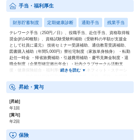
手当・福利厚生
財形貯蓄制度
定期健康診断
通勤手当
残業手当
テレワーク手当（250円／日）、役職手当、赴任手当、資格取得報
奨金(約140種類）、資格試験受験料補助（受験料の半額が支援金
として社員に還元） 技術セミナー受講補助、通信教育受講補助、
図書購入補助（年間5,000円）寮社宅制度（家族単身独身） ・転勤
赴任一時金 ・帰省旅費補助・引越費用補助・慶弔見舞金制度・退
職金制度（企業型確定拠出年金）・社内クラブサークル活動支
援・健康保険組合・福利厚生サービス「ベネフィット・ステーシ
ョン」・総合福祉団体定期保険 育児支援（産休・育休・短時間
勤務制度）
昇給・賞与
[昇給]
年1回
[賞与]
年2回
保険