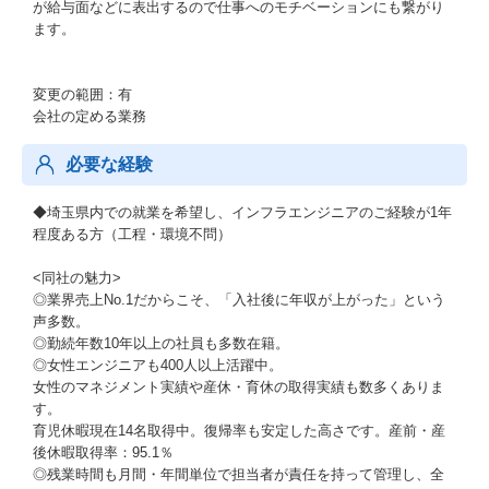
が給与面などに表出するので仕事へのモチベーションにも繋がり
ます。
変更の範囲：有
会社の定める業務
必要な経験
◆埼玉県内での就業を希望し、インフラエンジニアのご経験が1年
程度ある方（工程・環境不問）
<同社の魅力>
◎業界売上No.1だからこそ、「入社後に年収が上がった」という
声多数。
◎勤続年数10年以上の社員も多数在籍。
◎女性エンジニアも400人以上活躍中。
女性のマネジメント実績や産休・育休の取得実績も数多くありま
す。
育児休暇現在14名取得中。復帰率も安定した高さです。産前・産
後休暇取得率：95.1％
◎残業時間も月間・年間単位で担当者が責任を持って管理し、全