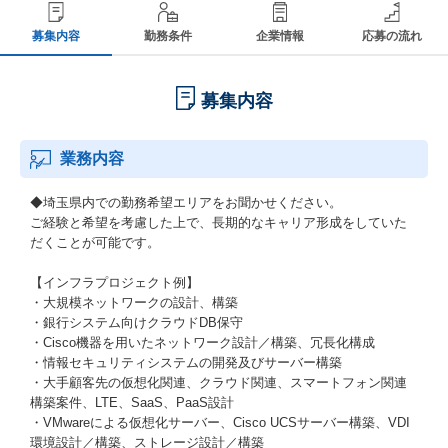
募集内容
勤務条件
企業情報
応募の流れ
募集内容
業務内容
◆埼玉県内での勤務希望エリアをお聞かせください。
ご経験と希望を考慮した上で、長期的なキャリア形成をしていた
だくことが可能です。
【インフラプロジェクト例】
・大規模ネットワークの設計、構築
・銀行システム向けクラウドDB保守
・Cisco機器を用いたネットワーク設計／構築、冗長化構成
・情報セキュリティシステムの開発及びサーバー構築
・大手顧客先の仮想化関連、クラウド関連、スマートフォン関連
構築案件、LTE、SaaS、PaaS設計
・VMwareによる仮想化サーバー、Cisco UCSサーバー構築、VDI
環境設計／構築、ストレージ設計／構築