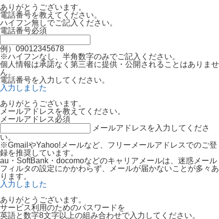
ありがとうございます。
電話番号を教えてください。
ハイフン無しでご記入ください。
電話番号
必須
例）09012345678
※ハイフンなし、半角数字のみでご記入ください。
個人情報は承諾なく第三者に提供・公開されることはありませ
ん。
電話番号を入力してください。
入力しました
ありがとうございます。
メールアドレスを教えてください。
メールアドレス
必須
メールアドレスを入力してくださ
い。
※GmailやYahoo!メールなど、フリーメールアドレスでのご登
録を推奨しています。
au・SoftBank・docomoなどのキャリアメールは、迷惑メール
フィルタの設定にかかわらず、メールが届かないことが多々あ
ります。
入力しました
ありがとうございます。
サービス利用のためのパスワードを
英語と数字8文字以上の組み合わせで入力してください。