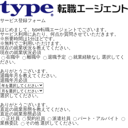
サービス登録フォーム
はじめまして。type転職エージェントでございます。
サービス利用にあたり、何点か質問させていただきます。
※所要時間は1分ほどです。
※無料でご利用いただけます。
現在の就業状況を教えてください。
現在の就業状況
必須
在職中
離職中
退職予定
就業経験なし
選択してく
ださい。
ありがとうございます。
退職年月を教えてください。
退職年月
必須
選択してください。
ありがとうございます。
直近の就業形態を教えてください。
直近の就業形態
必須
正社員
契約社員
派遣社員
パート・アルバイト
業務委託
その他
選択してください。