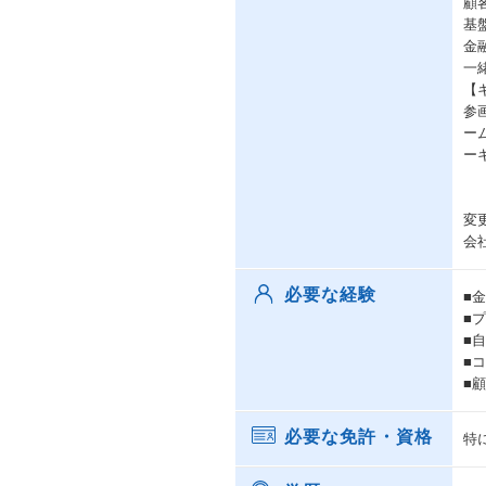
顧
基
金
一
【
参
ー
ー
変
会
必要な経験
■
■
■
■
■
必要な免許・資格
特