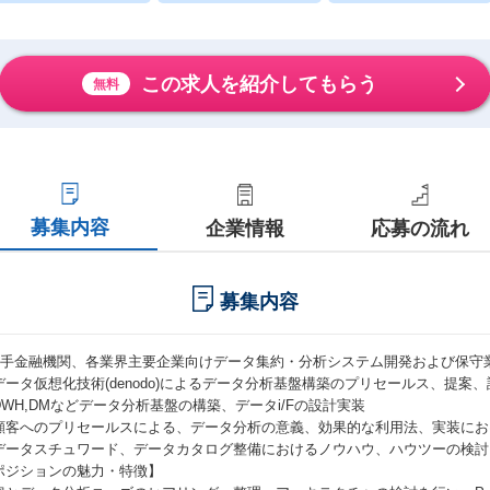
この求人を紹介してもらう
無料
募集内容
企業情報
応募の流れ
募集内容
大手金融機関、各業界主要企業向けデータ集約・分析システム開発および保守
データ仮想化技術(denodo)によるデータ分析基盤構築のプリセールス、提案
DWH,DMなどデータ分析基盤の構築、データi/Fの設計実装
顧客へのプリセールスによる、データ分析の意義、効果的な利用法、実装にお
データスチュワード、データカタログ整備におけるノウハウ、ハウツーの検討
ポジションの魅力・特徴】