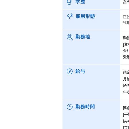
学歴
高
雇用形態
正
試
勤務地
勤
[変
会
受
給与
想
月
給
年
勤務時間
[勤
[
[み
[