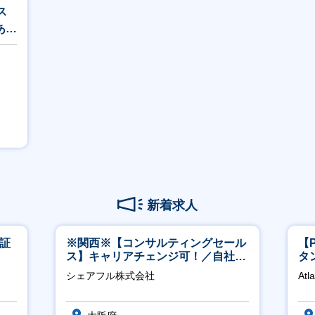
ス
あり
新着求人
東証
※関西※【コンサルティングセール
【
ス】キャリアチェンジ可！／自社サ
タ
ービス『シェアフル』の営業
領
シェアフル株式会社
Atl