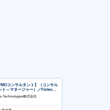
PMOコンサルタント】（コンサル
ント～マネージャー）／Fintech
域／設立5年弱で上場
as Technologies株式会社