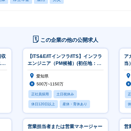
この企業の他の公開求人
報収
【ITS&E/ITインフラ/ITS】インフラ
ア
ス）
エンジニア（PM候補）(初任地：名
当
古屋）
愛知県
500万~1150万
正社員採用
土日祝休み
休日120日以上
産休・育休あり
休
月残業20時間以内
月
、
営業担当者または営業マネージャー
営