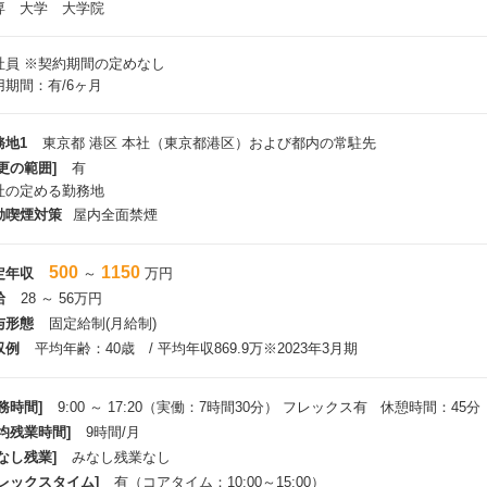
専 大学 大学院
社員
※契約期間の定めなし
用期間：有/6ヶ月
務地1
東京都 港区 本社（東京都港区）および都内の常駐先
更の範囲]
有
社の定める勤務地
動喫煙対策
屋内全面禁煙
500
1150
定年収
～
万円
給
28 ～ 56万円
与形態
固定給制(月給制)
収例
平均年齢：40歳 / 平均年収869.9万※2023年3月期
務時間]
9:00 ～ 17:20（実働：7時間30分） フレックス有 休憩時間：45分
平均残業時間]
9時間/月
なし残業]
みなし残業なし
フレックスタイム]
有（コアタイム：10:00～15:00）