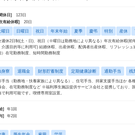
間休日]
123日
年次有給休暇]
20日
土曜日
日曜日
祝日
年末年始
夏季
慶弔
特別
産休
全週休2日制(土・日)、祝日（※曜日は勤務地により異なる）年次有給休暇(初年
・介護目的等に利用可) 結婚休暇、出産休暇、配偶者出産休暇、リフレッシュ
能）在宅勤務制度、短時間勤務制度
独身寮
退職金
財形貯蓄制度
定期健康診断
通勤手当
残
市手当（勤務地・扶養家族により異なる）、住宅手当、持家支援手当ほか 各
株会、在宅勤務制度など ※福利厚生施設提供サービス会社と提携しており、
格で利用可能です。喫煙専用室設置。
給]
年1回
与]
年2回
健康
厚生年金
雇用
労災