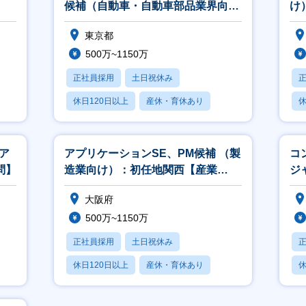
候補（自動車・自動車部品業界向
け
け）【産業_15】
東京都
500万~1150万
正社員採用
土日祝休み
休日120日以上
産休・育休あり
休
月残業20時間以内
月
ア
アプリケーションSE、PM候補 （製
コ
問】
造業向け）：初任地関西【産業
ジ
_12】
【I
大阪府
500万~1150万
正社員採用
土日祝休み
休日120日以上
産休・育休あり
休
月残業20時間以内
月