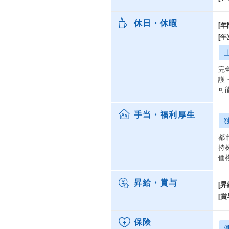
休日・休暇
[年
[
完
護
可
手当・福利厚生
都
持
価
昇給・賞与
[昇
[賞
保険