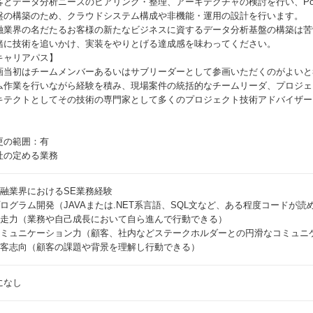
客とデータ分析ニーズのヒアリング・整理、アーキテクチャの検討を行い、P
盤の構築のため、クラウドシステム構成や非機能・運用の設計を行います。
融業界の名だたるお客様の新たなビジネスに資するデータ分析基盤の構築は苦
緒に技術を追いかけ、実装をやりとげる達成感を味わってください。
キャリアパス】
画当初はチームメンバーあるいはサブリーダーとして参画いただくのがよいと
ム作業を行いながら経験を積み、現場案件の統括的なチームリーダ、プロジェ
キテクトとしてその技術の専門家として多くのプロジェクト技術アドバイザー
更の範囲：有
社の定める業務
金融業界におけるSE業務経験
プログラム開発（JAVAまたは.NET系言語、SQL文など、ある程度コードが読
自走力（業務や自己成長において自ら進んで行動できる）
コミュニケーション力（顧客、社内などステークホルダーとの円滑なコミュニ
顧客志向（顧客の課題や背景を理解し行動できる）
になし