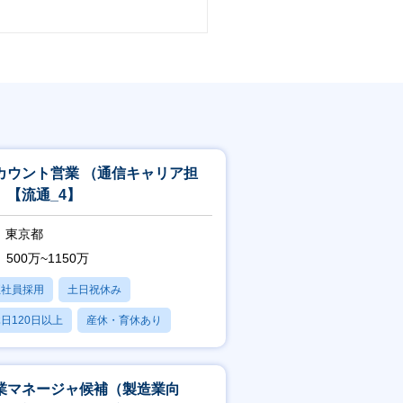
カウント営業 （通信キャリア担
）【流通_4】
東京都
500万~1150万
正社員採用
土日祝休み
日120日以上
産休・育休あり
残業20時間以内
業マネージャ候補（製造業向