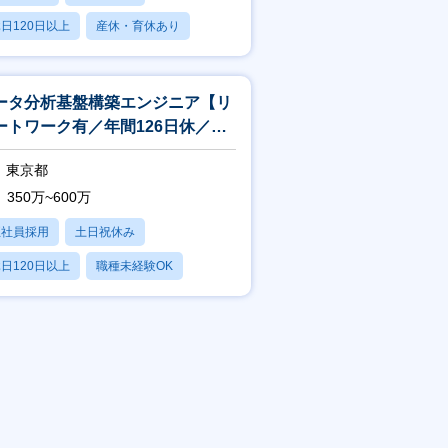
日120日以上
産休・育休あり
残業20時間以内
ータ分析基盤構築エンジニア【リ
ートワーク有／年間126日休／リ
ート／残業15h】
東京都
350万~600万
正社員採用
土日祝休み
日120日以上
職種未経験OK
産休・育休あり