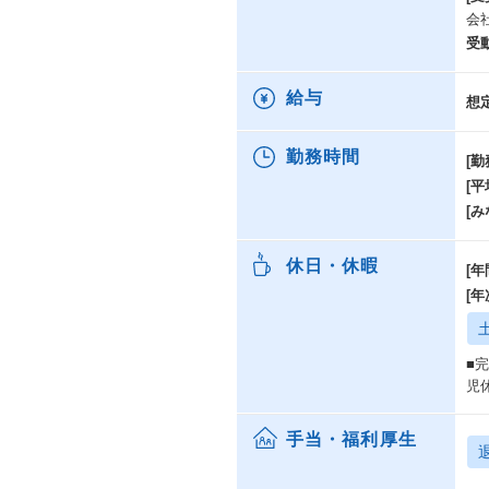
会
受
給与
想
勤務時間
[勤
[
[み
休日・休暇
[年
[
■
児
手当・福利厚生