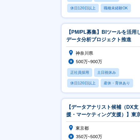
休日120日以上
職種未経験OK
産休・育休あり
【PM/PL募集】BIツールを活用
データ分析プロジェクト推進
神奈川県
500万~900万
正社員採用
土日祝休み
休日120日以上
産休・育休あり
月残業20時間以内
【データアナリスト候補（DX支
援・マーケティング支援）】東
神奈川勤務
東京都
350万~500万