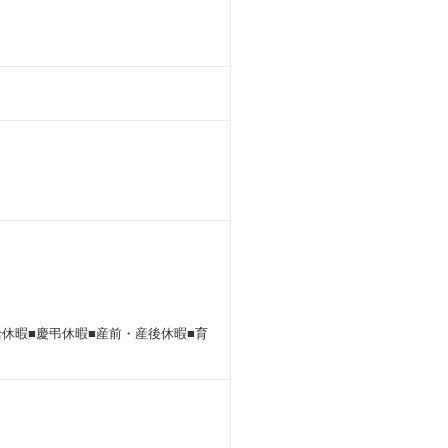
給休暇■慶弔休暇■産前・産後休暇■育