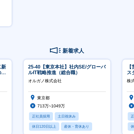
新着求人
二新
25-40【東京本社】社内SE/グローバ
【
のマ
ルIT戦略推進（総合職）
ス
修充
オルガノ株式会社
株
東京都
713万~1049万
正社員採用
土日祝休み
休日120日以上
産休・育休あり
休