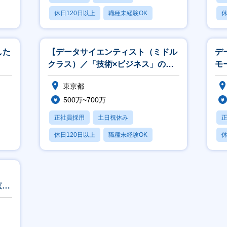
休日120日以上
職種未経験OK
休
産休・育休あり
月
した
【データサイエンティスト（ミドル
デ
クラス）／「技術×ビジネス」の両
モ
軸で成長！】東京・神奈川
モ
東京都
500万~700万
正社員採用
土日祝休み
休日120日以上
職種未経験OK
休
産休・育休あり
京・