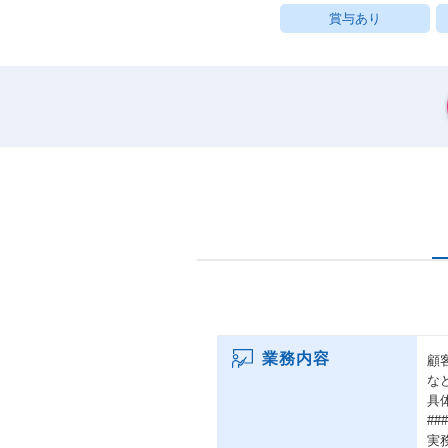
賞与あり
業務内容
顧
な
具
##
実