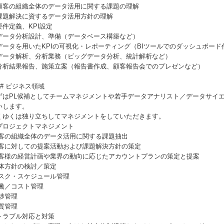
顧客の組織全体のデータ活用に関する課題の理解
課題解決に資するデータ活用方針の理解
要件定義、KPI設定
データ分析設計、準備（データベース構築など）
データを用いたKPIの可視化・レポーティング（BIツールでのダッシュボード
データ解析、分析業務（ビッグデータ分析、統計解析など）
分析結果報告、施策立案（報告書作成、顧客報告会でのプレゼンなど）
## ビジネス領域
ずはPL候補としてチームマネジメントや若手データアナリスト／データサイ
いします。
くゆくは独り立ちしてマネジメントをしていただきます。
プロジェクトマネジメント
顧客の組織全体のデータ活用に関する課題抽出
顧客に対しての提案活動および課題解決方針の策定
お客様の経営計画や業界の動向に応じたアカウントプランの策定と提案
全体方針の検討／策定
タスク・スケジュール管理
稼働／コスト管理
進捗管理
品質管理
トラブル対応と対策