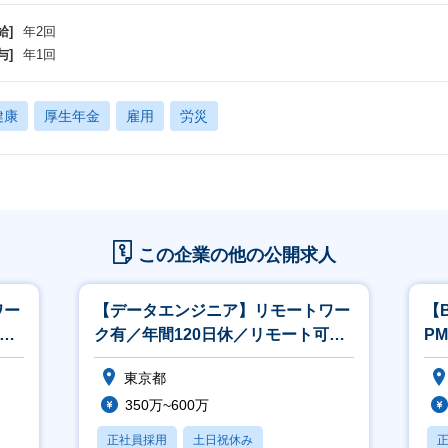
給]
年2回
与]
年1回
健康
厚生年金
雇用
労災
この企業の他の公開求人
ワー
【データエンジニア】リモートワー
【
可／
ク有／年間120日休／リモート可／
P
残業15h
分
東京都
350万~600万
正社員採用
土日祝休み