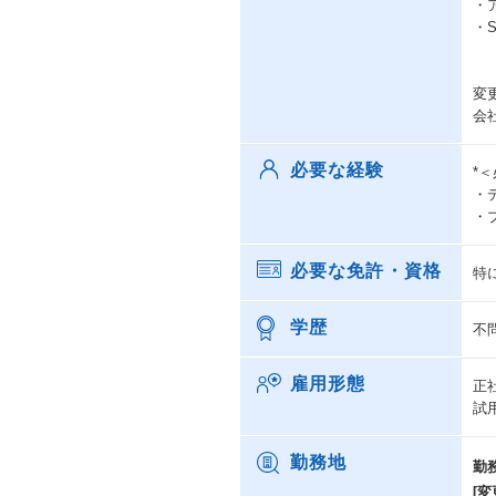
・
・
変
会
必要な経験
*
・
・
必要な免許・資格
特
学歴
不
雇用形態
正
試
勤務地
勤
[変