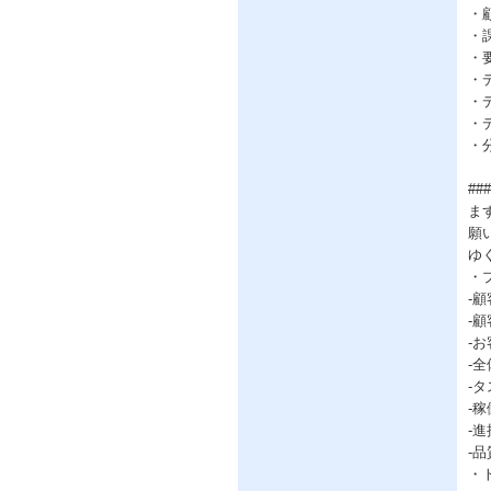
・
・
・
・
・
・
・
##
ま
願
ゆ
・
-
-
-
-
-
-
-
-
・