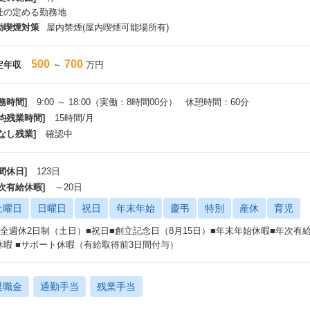
社の定める勤務地
動喫煙対策
屋内禁煙(屋内喫煙可能場所有)
500
700
定年収
～
万円
務時間]
9:00 ～ 18:00（実働：8時間00分） 休憩時間：60分
平均残業時間]
15時間/月
なし残業]
確認中
間休日]
123日
年次有給休暇]
～20日
土曜日
日曜日
祝日
年末年始
慶弔
特別
産休
育児
完全週休2日制（土日）■祝日■創立記念日（8月15日）■年末年始休暇■年次有
休暇 ■サポート休暇（有給取得前3日間付与）
退職金
通勤手当
残業手当