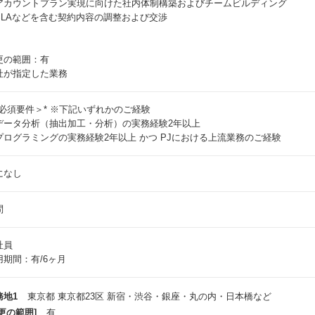
アカウントプラン実現に向けた社内体制構築およびチームビルディング
SLAなどを含む契約内容の調整および交渉
更の範囲：有
社が指定した業務
＜必須要件＞* ※下記いずれかのご経験
データ分析（抽出加工・分析）の実務経験2年以上
プログラミングの実務経験2年以上 かつ PJにおける上流業務のご経験
になし
問
社員
用期間：有/6ヶ月
務地1
東京都 東京都23区 新宿・渋谷・銀座・丸の内・日本橋など
更の範囲]
有