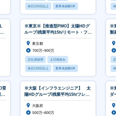
休日120日以上
業界未経験OK
休
産休・育休あり
L
※東京※【推進型PMO】太陽HDグ
※
平均
ループ/残業平均15h/リモート・フレ
製
ックス有！
プ
東京都
700万~900万
正社員採用
土日祝休み
休日120日以上
業界未経験OK
休
産休・育休あり
月
O育
※大阪【インフラエンジニア】 太
※
業平
陽HDグループ/残業平均15h/フレッ
ダ
クス・リモート有
ド
大阪府
500万~800万