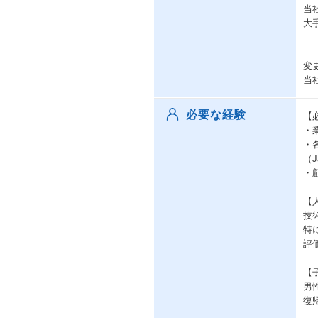
当
大
変
当
必要な経験
【
・
・
（J
・
【
技
特
評
【
男
復