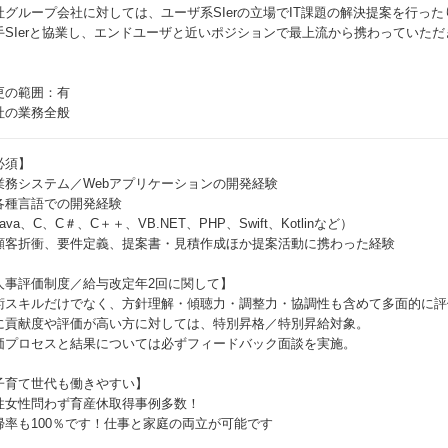
社グループ会社に対しては、ユーザ系SIerの立場でIT課題の解決提案を行っ
手SIerと協業し、エンドユーザと近いポジションで最上流から携わっていただ
更の範囲：有
社の業務全般
必須】
業務システム／Webアプリケーションの開発経験
各種言語での開発経験
ava、C、C＃、C＋＋、VB.NET、PHP、Swift、Kotlinなど）
顧客折衝、要件定義、提案書・見積作成ほか提案活動に携わった経験
人事評価制度／給与改定年2回に関して】
術スキルだけでなく、方針理解・傾聴力・調整力・協調性も含めて多面的に評
に貢献度や評価が高い方に対しては、特別昇格／特別昇給対象。
価プロセスと結果については必ずフィードバック面談を実施。
子育て世代も働きやすい】
性女性問わず育産休取得事例多数！
帰率も100％です！仕事と家庭の両立が可能です