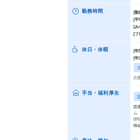
勤務時間
[勤
[
[み
[
休日・休暇
[年
[
介
手当・福利厚生
図書
ム
0
険