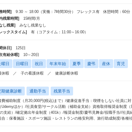
務時間]
9:30 ～ 18:00（実働：7時間30分） フレックス有 休憩時間：60分
平均残業時間]
15時間/月
なし残業]
みなし残業なし
フレックスタイム]
有（コアタイム：11:00～16:00）
間休日]
125日
年次有給休暇]
10～20日
土曜日
日曜日
祝日
年末年始
夏季
慶弔
産休
育児
護休暇 ／ 子の看護休暇 ／ 健康診断休暇
定期健康診断
通勤手当
残業手当
費補助制度（月20,000円(税込)まで）/健康促進手当：喫煙をしない社員に対して月3
（Udemyほか）/社員食堂/サークル活動（補助金支給）資格取得報奨金制度（対象資
円の支給）/確定拠出年金制度（401k）/報奨金制度/慶弔見舞金/役職手当//社員
組合：保養施設・スポーツ施設・レストランの格安利用、旅行助成制度/各種