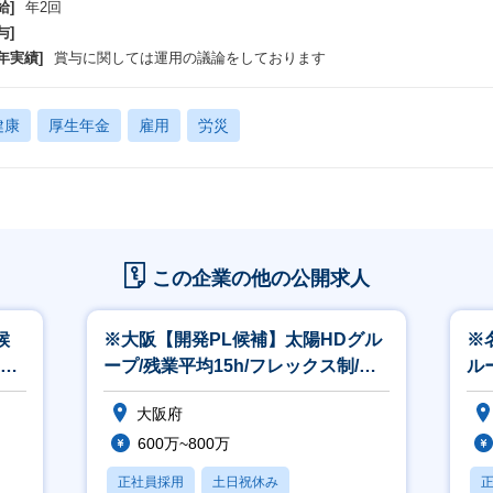
給]
年2回
与]
年実績]
賞与に関しては運用の議論をしております
健康
厚生年金
雇用
労災
この企業の他の公開求人
候
※大阪【開発PL候補】太陽HDグル
※
ープ/残業平均15h/フレックス制/リ
ル
モート勤務・在宅勤務可！
リ
大阪府
600万~800万
正社員採用
土日祝休み