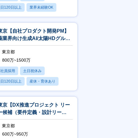
日120日以上
業界未経験OK
産休・育休あり
東京【自社プロダクト開発PM】
薬業界向け生成AI/太陽HDグルー
/残業平均15h/フレックス制
東京都
800万~1500万
正社員採用
土日祝休み
日120日以上
産休・育休あり
残業20時間以内
東京【DX推進プロジェクト リー
ー候補（要件定義・設計リー
）】残業平均15h/リモート制度有
東京都
600万~950万