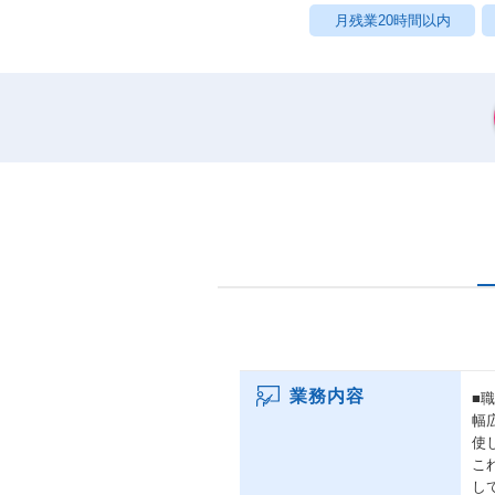
月残業20時間以内
業務内容
■
幅
使
こ
し