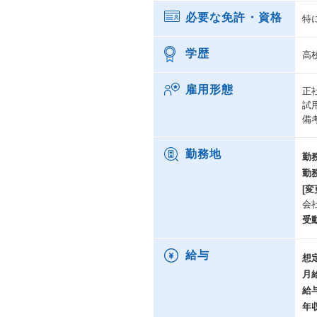
必要な免許・資格
特
学歴
高
雇用形態
正
試
備考
勤務地
勤
勤
[変
会
受
給与
想
月
給
年