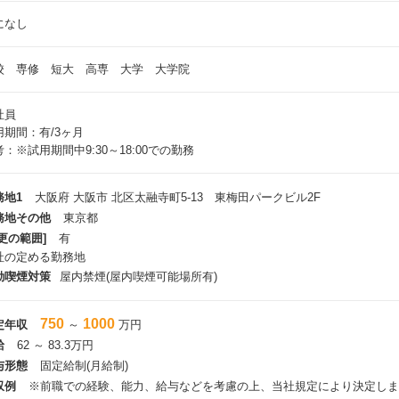
になし
校 専修 短大 高専 大学 大学院
社員
用期間：有/3ヶ月
：※試用期間中9:30～18:00での勤務
務地1
大阪府 大阪市 北区太融寺町5-13 東梅田パークビル2F
務地その他
東京都
更の範囲]
有
社の定める勤務地
動喫煙対策
屋内禁煙(屋内喫煙可能場所有)
750
1000
定年収
～
万円
給
62 ～ 83.3万円
与形態
固定給制(月給制)
収例
※前職での経験、能力、給与などを考慮の上、当社規定により決定しま