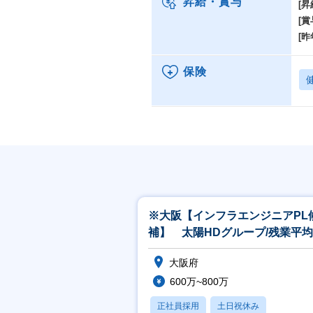
昇給・賞与
[昇
[賞
[昨
保険
※大阪【インフラエンジニアPL
補】 太陽HDグループ/残業平均
15h/フレックス・リモート有
大阪府
600万~800万
正社員採用
土日祝休み