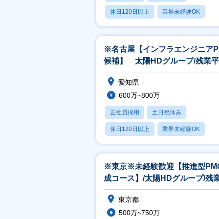
休日120日以上
業界未経験OK
産休・育休あり
※名古屋【インフラエンジニアP
候補】 太陽HDグループ/残業
15h/フレックス・リモート有
愛知県
600万~800万
正社員採用
土日祝休み
休日120日以上
業界未経験OK
産休・育休あり
※東京※未経験歓迎【推進型PM
成コース】/太陽HDグループ/残
均15h
東京都
500万~750万