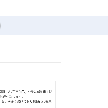
、AI/宇宙/IoTなど最先端技術を駆
お任せ致します。
き合いを多く受けており積極的に募集