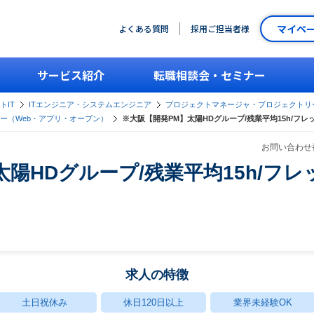
マイペ
よくある質問
採用ご担当者様
サービス紹介
転職相談会・セミナー
トIT
ITエンジニア・システムエンジニア
プロジェクトマネージャ・プロジェクトリ
ー（Web・アプリ・オープン）
※大阪【開発PM】太陽HDグループ/残業平均15h/フ
お問い合わせ番
陽HDグループ/残業平均15h/フ
求人の特徴
土日祝休み
休日120日以上
業界未経験OK