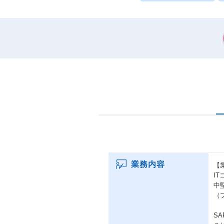
業務内容
【
I
中
（
SA