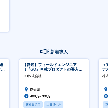
新着求人
経
【愛知】フィールドエンジニア
＜
ク取
（『GO』車載プロダクトの導入サ
ナ
ポート／年休120日／土日祝休／直
◎
GO株式会社
株
行直帰
愛知県
400万~700万
正社員採用
土日祝休み