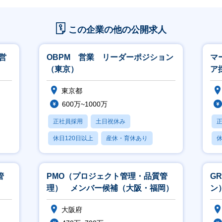
この企業の他の公開求人
営
OBPM 営業 リーダーポジション
マ
（東京）
ア
東京都
600万~1000万
正社員採用
土日祝休み
休日120日以上
産休・育休あり
休
賞与あり
月
管
PMO（プロジェクト管理・品質管
G
理） メンバー候補（大阪・福岡）
ン
（
大阪府