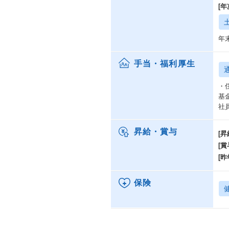
[
年
手当・福利厚生
・
基
社
昇給・賞与
[昇
[賞
[昨
保険