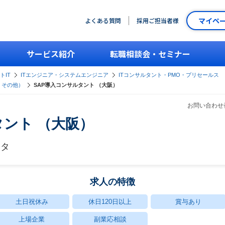
マイペ
よくある質問
採用ご担当者様
サービス紹介
転職相談会・セミナー
トIT
ITエンジニア・システムエンジニア
ITコンサルタント・PMO・プリセールス
・その他）
SAP導入コンサルタント （大阪）
お問い合わせ番
タント （大阪）
ータ
求人の特徴
土日祝休み
休日120日以上
賞与あり
上場企業
副業応相談