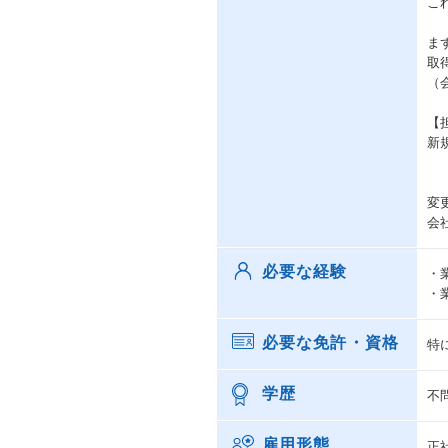
こ
ま
取
（
【
新規
変
会
必要な経験
・
・
必要な免許・資格
特
学歴
不
雇用形態
正