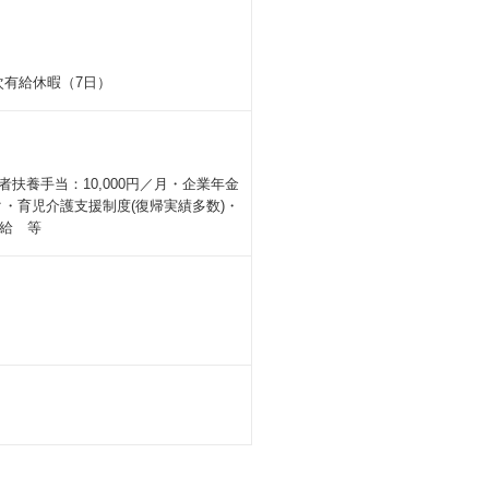
次有給休暇（7日）
偶者扶養手当：10,000円／月・企業年金
・育児介護支援制度(復帰実績多数)・
給 等