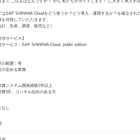
れまで”ご注文はなんですか？”から”私たちがガイドします！”に大きく導入手
ずはSAP S/4HANA Cloudをどう使うか？どう導入・運用するか？を確立
得を目指していただきます。
会計、生産、調達、販売など）
担当サービス】
サービス：SAP S/4HANA Cloud, public edition
更の範囲：有
社の定める業務
業務システム開発経験2年以上
業務SE、コンサル志向のある方
になし
問
社員