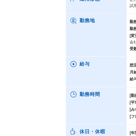
試
勤務地
勤
勤
[変
会
受
給与
想
月
給
勤務時間
[勤
[
[み
[
休日・休暇
[年