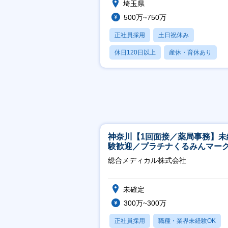
埼玉県
500万~750万
正社員採用
土日祝休み
休日120日以上
産休・育休あり
賞与あり
神奈川【1回面接／薬局事務】未
験歓迎／プラチナくるみんマー
得／月平均残業13h／年休126日
総合メディカル株式会社
未確定
300万~300万
正社員採用
職種・業界未経験OK