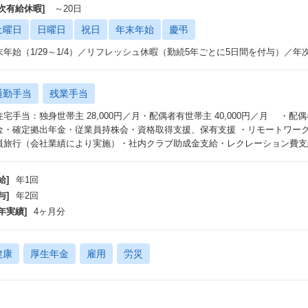
年次有給休暇]
～20日
土曜日
日曜日
祝日
年末年始
慶弔
末年始（1/29～1/4）／リフレッシュ休暇（勤続5年ごとに5日間を付与）／年
通勤手当
残業手当
住宅手当：独身世帯主 28,000円／月・配偶者有世帯主 40,000円／月 ・配
金・確定拠出年金・従業員持株会・資格取得支援、保有支援 ・リモートワーク
員旅行（会社業績により実施）・社内クラブ助成金支給・レクレーション費支
給]
年1回
与]
年2回
年実績]
4ヶ月分
健康
厚生年金
雇用
労災