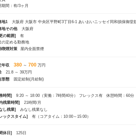
用期間：有/3ヶ月
務地1
大阪府 大阪市 中央区平野町3丁目6-1 あいおいニッセイ同和損保御堂筋
務地その他
大阪府
更の範囲]
有
社の定める勤務地
動喫煙対策
屋内全面禁煙
380
700
定年収
～
万円
給
21.8 ～ 39万円
与形態
固定給制(月給制)
務時間]
9:20 ～ 18:00（実働：7時間40分） フレックス有 休憩時間：60分
平均残業時間]
21時間/月
なし残業]
みなし残業なし
フレックスタイム]
有（コアタイム：10:00～15:00）
間休日]
125日