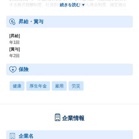
する株式報酬制度、社員割引制度、社員持ち株会制度、確定拠出
年金、■寮・社宅：有（単身者/社員寮の自己負担3万～）、■退職
金：有
昇給・賞与
[昇給]
年1回
[賞与]
年2回
保険
健康
厚生年金
雇用
労災
企業情報
企業名