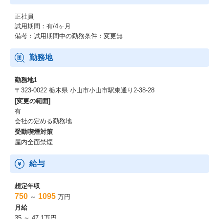
・『東京都女性活躍推進大賞 優秀賞』受賞(2019）
正社員
・『DX認定』取得(2022)
試用期間：有/4ヶ月
・ハラスメント撲滅宣言(2020/4～)
備考：試用期間中の勤務条件：変更無
※他受賞情報は以下もご参考ください。
https://www.leopalace21.co.jp/sustainability/external-evaluation/ind
勤務地
ex.html
勤務地1
〒323-0022 栃木県 小山市小山市駅東通り2-38-28
[変更の範囲]
有
会社の定める勤務地
受動喫煙対策
屋内全面禁煙
給与
想定年収
750
1095
～
万円
月給
35 ～ 47.1万円