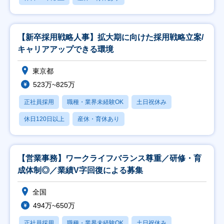
【新卒採用戦略人事】拡大期に向けた採用戦略立案/
キャリアアップできる環境
東京都
523万~825万
正社員採用
職種・業界未経験OK
土日祝休み
休日120日以上
産休・育休あり
【営業事務】ワークライフバランス尊重／研修・育
成体制◎／業績V字回復による募集
全国
494万~650万
正社員採用
職種・業界未経験OK
土日祝休み