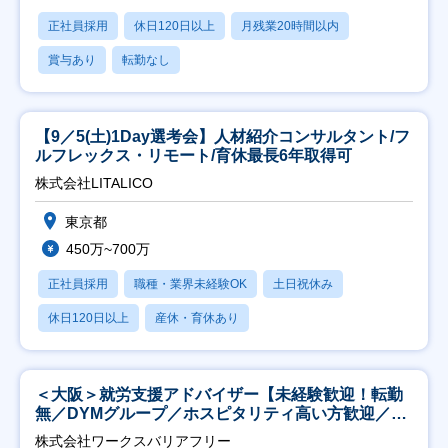
正社員採用
休日120日以上
月残業20時間以内
賞与あり
転勤なし
【9／5(土)1Day選考会】人材紹介コンサルタント/フ
ルフレックス・リモート/育休最長6年取得可
株式会社LITALICO
東京都
450万~700万
正社員採用
職種・業界未経験OK
土日祝休み
休日120日以上
産休・育休あり
＜大阪＞就労支援アドバイザー【未経験歓迎！転勤
無／DYMグループ／ホスピタリティ高い方歓迎／土
日祝】
株式会社ワークスバリアフリー