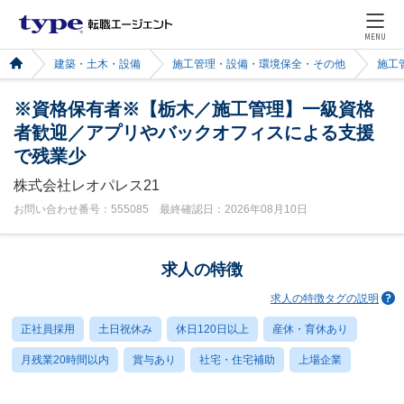
MENU
建築・土木・設備
施工管理・設備・環境保全・その他
施工
※資格保有者※【栃木／施工管理】一級資格
者歓迎／アプリやバックオフィスによる支援
で残業少
株式会社レオパレス21
お問い合わせ番号：555085 最終確認日：2026年08月10日
求人の特徴
求人の特徴タグの説明
正社員採用
土日祝休み
休日120日以上
産休・育休あり
月残業20時間以内
賞与あり
社宅・住宅補助
上場企業