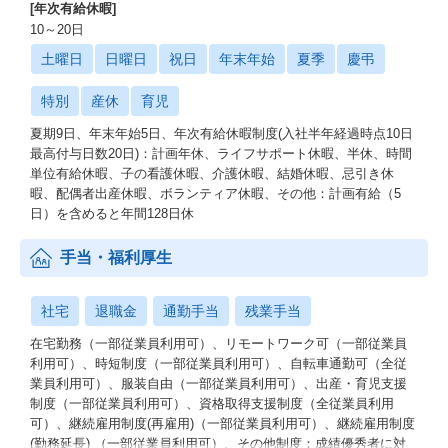
[年次有給休暇]
10～20日
土曜日
日曜日
祝日
年末年始
夏季
慶弔
特別
産休
育児
夏期9日、年末年始5日、年次有給休暇制度(入社半年経過時点10日
最高付与日数20日)：計画年休、ライフサポート休暇、半休、時間
単位有給休暇、子の看護休暇、介護休暇、結婚休暇、忌引き休
暇、配偶者出産休暇、ボランティア休暇、その他：計画有給（5
日）を含めると年間128日休
手当・福利厚生
社宅
退職金
通勤手当
残業手当
在宅勤務（一部従業員利用可）、リモートワーク可（一部従業員
利用可）、時短制度（一部従業員利用可）、自転車通勤可（全従
業員利用可）、服装自由（一部従業員利用可）、出産・育児支援
制度（一部従業員利用可）、資格取得支援制度（全従業員利用
可）、継続雇用制度(再雇用)（一部従業員利用可）、継続雇用制度
(勤務延長) （一部従業員利用可）、その他制度：成績優秀者に対