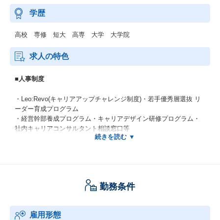
学歴
高校 専修 短大 高専 大学 大学院
求人の特色
■人事制度
・Leo:Revo(キャリアアップチャレンジ制度)・若手優秀層選抜 リ
ーダー育成プログラム
・経営幹部養成プログラム・キャリアデザイン研修プログラム・
社内キャリアコンサルタント相談窓口等
■受賞歴
・『健康経営銘柄2026』認定
・『健康経営優良法人(ホワイト500)』認定
勤務条件
・『プラチナくるみん』認定(2017～)
・『ハタラクエール（福利厚生表彰・認証制度）』認証（4年連続
認証）
雇用形態
・東京都『心のバリアフリー』好事例企業 認定(2023)