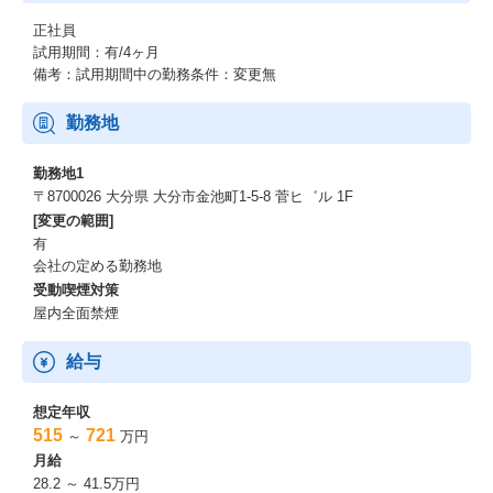
・『東京都女性活躍推進大賞 優秀賞』受賞(2019）
正社員
・『DX認定』取得(2022)
試用期間：有/4ヶ月
・ハラスメント撲滅宣言(2020/4～)
備考：試用期間中の勤務条件：変更無
※他受賞情報は以下もご参考ください。
https://www.leopalace21.co.jp/sustainability/external-evaluation/ind
勤務地
ex.html
勤務地1
〒8700026 大分県 大分市金池町1-5-8 菅ヒ゛ル 1F
[変更の範囲]
有
会社の定める勤務地
受動喫煙対策
屋内全面禁煙
給与
想定年収
515
721
～
万円
月給
28.2 ～ 41.5万円