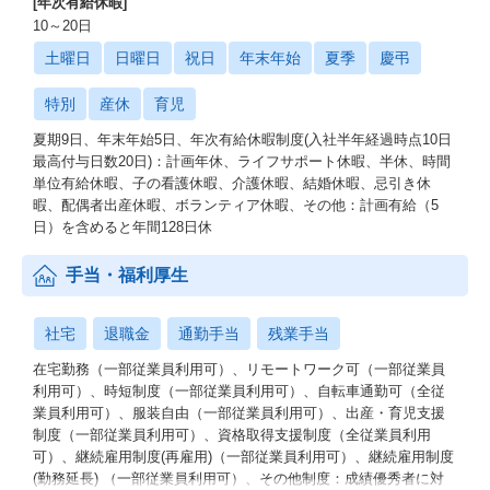
[年次有給休暇]
10～20日
土曜日
日曜日
祝日
年末年始
夏季
慶弔
特別
産休
育児
夏期9日、年末年始5日、年次有給休暇制度(入社半年経過時点10日
最高付与日数20日)：計画年休、ライフサポート休暇、半休、時間
単位有給休暇、子の看護休暇、介護休暇、結婚休暇、忌引き休
暇、配偶者出産休暇、ボランティア休暇、その他：計画有給（5
日）を含めると年間128日休
手当・福利厚生
社宅
退職金
通勤手当
残業手当
在宅勤務（一部従業員利用可）、リモートワーク可（一部従業員
利用可）、時短制度（一部従業員利用可）、自転車通勤可（全従
業員利用可）、服装自由（一部従業員利用可）、出産・育児支援
制度（一部従業員利用可）、資格取得支援制度（全従業員利用
可）、継続雇用制度(再雇用)（一部従業員利用可）、継続雇用制度
(勤務延長) （一部従業員利用可）、その他制度：成績優秀者に対