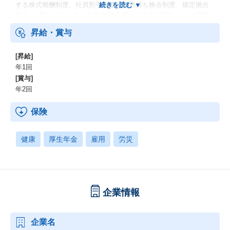
する株式報酬制度、社員割引制度、社員持ち株会制度、確定拠出
年金、■寮・社宅：有（単身者/社員寮の自己負担3万～）、■退職
金：有
昇給・賞与
[昇給]
年1回
[賞与]
年2回
保険
健康
厚生年金
雇用
労災
企業情報
企業名