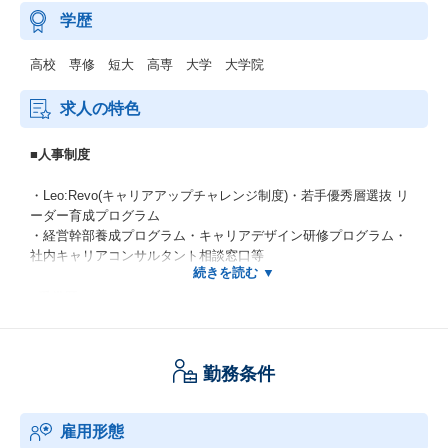
学歴
高校 専修 短大 高専 大学 大学院
求人の特色
■人事制度
・Leo:Revo(キャリアアップチャレンジ制度)・若手優秀層選抜 リ
ーダー育成プログラム
・経営幹部養成プログラム・キャリアデザイン研修プログラム・
社内キャリアコンサルタント相談窓口等
■受賞歴
・『健康経営銘柄2026』認定
・『健康経営優良法人(ホワイト500)』認定
勤務条件
・『プラチナくるみん』認定(2017～)
・『ハタラクエール（福利厚生表彰・認証制度）』認証（4年連続
認証）
雇用形態
・東京都『心のバリアフリー』好事例企業 認定(2023)