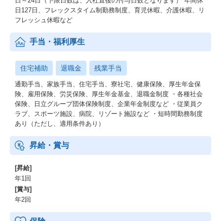
日～24日（下限日数は、入社直後の付与日数となります） 年間休
日127日、フレックスタイム制勤務制度、育児休暇、介護休暇、リ
フレッシュ休暇など
手当・福利厚生
住宅補助
退職金
残業手当
通勤手当、家族手当、住宅手当、寮社宅、健康保険、厚生年金保
険、雇用保険、労災保険、厚生年金基金、退職金制度 ・各種社会
保険、日立グループ団体保険制度、企業年金制度など ・従業員ク
ラブ、スポーツ施設、病院、リゾート施設など ・短時間勤務制度
あり（ただし、適用条件あり）
昇給・賞与
[昇給]
年1回
[賞与]
年2回