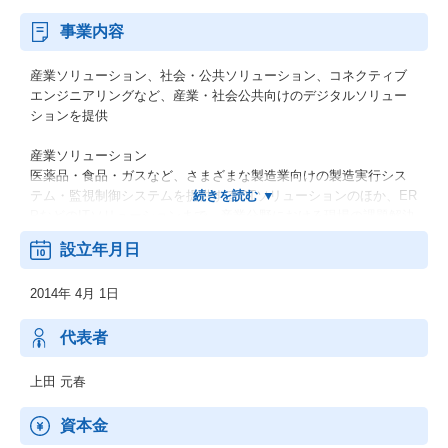
事業内容
産業ソリューション、社会・公共ソリューション、コネクティブ
エンジニアリングなど、産業・社会公共向けのデジタルソリュー
ションを提供
産業ソリューション
医薬品・食品・ガスなど、さまざまな製造業向けの製造実行シス
テム・監視制御システムを提供するOTソリューションのほか、ER
PなどのITソリューションまで、産業分野における現場の課題解決
に向けたデジタルソリューションを提供しています。
設立年月日
社会・公共ソリューション
2014年 4月 1日
上下水道・道路・鉄道・電力などの社会インフラ分野で、現場の
データに基づくリアルタイム制御や、監視制御、トラブルなどの
予兆診断などを通じ、止められないクリティカルなシステムを安
代表者
定稼働させ、インフラの安全・安心に貢献しています。
上田 元春
コネクティブエンジニアリング
自動車業界における、自動運転や電動化などのCASE*に代表され
資本金
る高度な技術と手法を活かし、コンサルティングからエンジニア