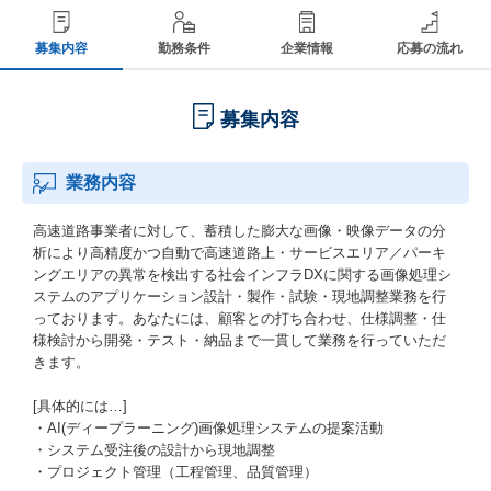
募集内容
勤務条件
企業情報
応募の流れ
募集内容
業務内容
高速道路事業者に対して、蓄積した膨大な画像・映像データの分
析により高精度かつ自動で高速道路上・サービスエリア／パーキ
ングエリアの異常を検出する社会インフラDXに関する画像処理シ
ステムのアプリケーション設計・製作・試験・現地調整業務を行
っております。あなたには、顧客との打ち合わせ、仕様調整・仕
様検討から開発・テスト・納品まで一貫して業務を行っていただ
きます。
[具体的には…]
・AI(ディープラーニング)画像処理システムの提案活動
・システム受注後の設計から現地調整
・プロジェクト管理（工程管理、品質管理）