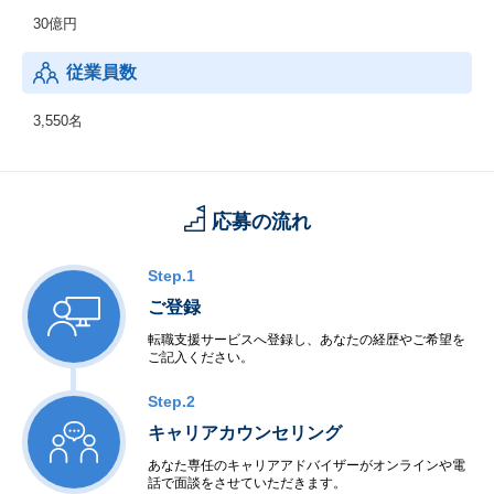
リングまで幅広く支援しています。
30億円
* CASE：Connected（つながる）、Autonomous（自動運転）、S
hared & Service（シェアリング/サービス）、Electric（電動化）の
従業員数
頭文字を組み合わせた造語です。
3,550名
応募の流れ
Step.1
ご登録
転職支援サービスへ登録し、あなたの経歴やご希望を
ご記入ください。
Step.2
キャリアカウンセリング
あなた専任のキャリアアドバイザーがオンラインや電
話で面談をさせていただきます。