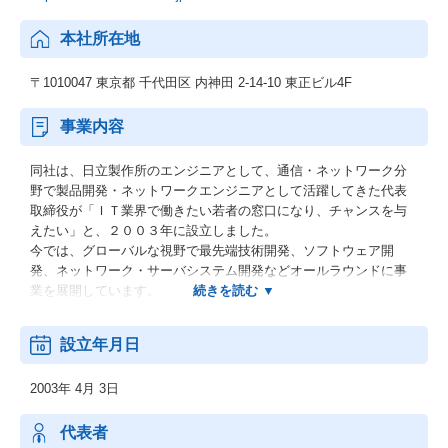
本社所在地
〒1010047 東京都 千代田区 内神田 2-14-10 東正ビル4F
事業内容
同社は、日立製作所のエンジニアとして、通信・ネットワーク分
野で製品開発・ネットワークエンジニアとして活躍してきた代表
取締役が「ＩＴ業界で働きたい若者の窓口になり、チャンスを与
えたい」と、２００３年に設立しました。
今では、グローバルな視野で最先端技術開発、ソフトウェア開
発、ネットワーク・サーバシステム開発などオールラウンドに事
業を展開しています。
＜事業内容＞
設立年月日
・情報システム／ネットワークシステム開発、設計、構築
・ソフトウェア開発（組込みソフト、ミドルソフト、業務ソフ
2003年 4月 3日
ト）
・ハードウェア設計（回路設計、プリント基板実装設計）、デバ
イス開発
代表者