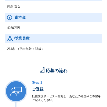
・セキュリティシステム開発、設計、構築
・情報システム運用監視
西島 富久
資本金
4250万円
従業員数
261名 （平均年齢：37歳）
応募の流れ
Step.1
ご登録
転職支援サービスへ登録し、あなたの経歴やご希望を
ご記入ください。