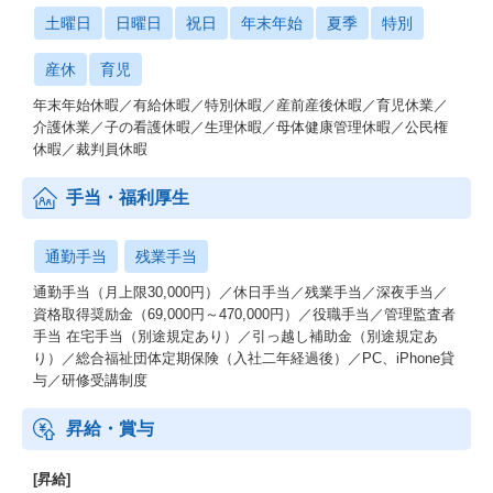
土曜日
日曜日
祝日
年末年始
夏季
特別
産休
育児
年末年始休暇／有給休暇／特別休暇／産前産後休暇／育児休業／
介護休業／子の看護休暇／生理休暇／母体健康管理休暇／公民権
休暇／裁判員休暇
手当・福利厚生
通勤手当
残業手当
通勤手当（月上限30,000円）／休日手当／残業手当／深夜手当／
資格取得奨励金（69,000円～470,000円）／役職手当／管理監査者
手当 在宅手当（別途規定あり）／引っ越し補助金（別途規定あ
り）／総合福祉団体定期保険（入社二年経過後）／PC、iPhone貸
与／研修受講制度
昇給・賞与
[昇給]