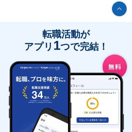
転職活動が
1
アプリ
つで完結！