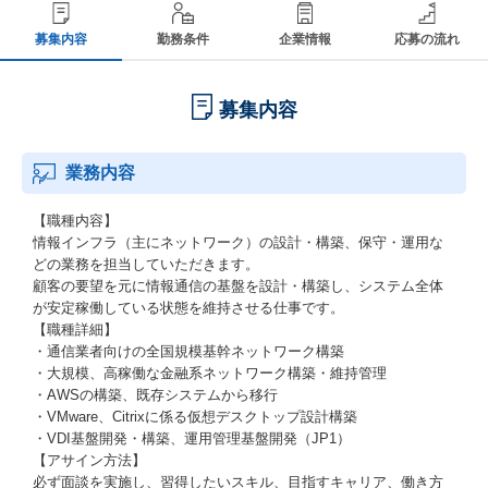
募集内容
勤務条件
企業情報
応募の流れ
募集内容
業務内容
【職種内容】
情報インフラ（主にネットワーク）の設計・構築、保守・運用な
どの業務を担当していただきます。
顧客の要望を元に情報通信の基盤を設計・構築し、システム全体
が安定稼働している状態を維持させる仕事です。
【職種詳細】
・通信業者向けの全国規模基幹ネットワーク構築
・大規模、高稼働な金融系ネットワーク構築・維持管理
・AWSの構築、既存システムから移行
・VMware、Citrixに係る仮想デスクトップ設計構築
・VDI基盤開発・構築、運用管理基盤開発（JP1）
【アサイン方法】
必ず面談を実施し、習得したいスキル、目指すキャリア、働き方