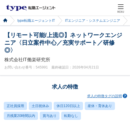
MENU
type転職エージェントIT
ITエンジニア・システムエンジニア
【リモート可能/上流◎】ネットワークエンジ
ニア〈日立案件中心／充実サポート／研修
◎〉
株式会社IT働楽研究所
お問い合わせ番号：545991 最終確認日：2026年04月21日
求人の特徴
求人の特徴タグの説明
正社員採用
土日祝休み
休日120日以上
産休・育休あり
月残業20時間以内
賞与あり
転勤なし