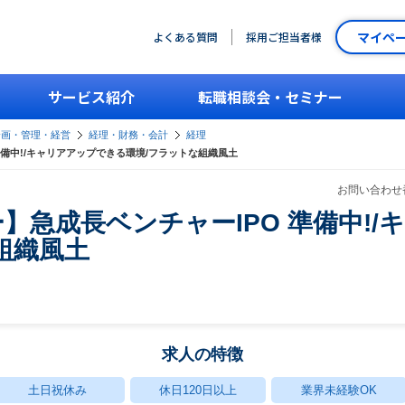
マイペ
よくある質問
採用ご担当者様
サービス紹介
転職相談会・セミナー
企画・管理・経営
経理・財務・会計
経理
準備中!/キャリアアップできる環境/フラットな組織風土
お問い合わせ番
】急成長ベンチャーIPO 準備中!/
組織風土
求人の特徴
土日祝休み
休日120日以上
業界未経験OK