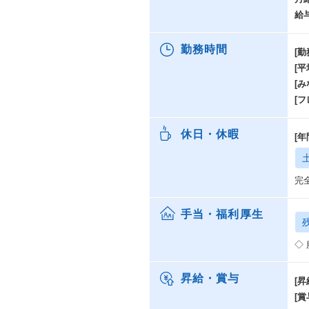
給
勤務時間
[勤
[
[み
[
休日・休暇
[年
完
手当・福利厚生
◇
昇給・賞与
[昇
[賞