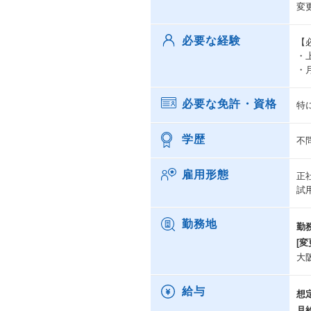
変
必要な経験
【
・
・
必要な免許・資格
特
学歴
不
雇用形態
正
試
勤務地
勤
[変
大
給与
想
月