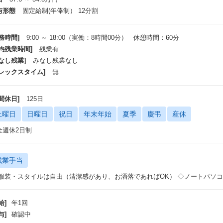
与形態
固定給制(年俸制） 12分割
務時間]
9:00 ～ 18:00（実働：8時間00分） 休憩時間：60分
平均残業時間]
残業有
なし残業]
みなし残業なし
フレックスタイム]
無
間休日]
125日
土曜日
日曜日
祝日
年末年始
夏季
慶弔
産休
全週休2日制
残業手当
 服装・スタイルは自由（清潔感があり、お洒落であればOK） ◇ノートパソ
給]
年1回
与]
確認中