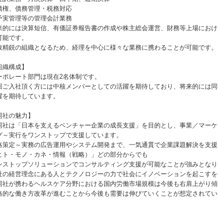
債権、債務管理・税務対応
予実管理等の管理会計業務
来的には決算短信、有価証券報告書の作成や株主総会運営、財務等上場におけ
可能です。
数精鋭の組織となるため、経理を中心に様々な業務に携わることが可能です。
組織構成】
ーポレート部門は現在2名体制です。
回ご入社頂く方には中核メンバーとしての活躍を期待しており、将来的には同
躍を期待しています。
同社の魅力】
同社は「日本を支えるベンチャー企業の成長支援」を目的とし、事業／マーケ
グ～実行をワンストップで支援しています。
略策定～実務の広告運用やシステム開発まで、一気通貫で企業課題解決を支援
ヒト・モノ・カネ・情報（戦略）」どの部分からでも
ンストップソリューションでコンサルティング支援が可能なことが強みとなり
社の経営理念にある人とテクノロジーの力で社会にイノベーションを起こすを
同社が携わるヘルスケア分野における国内労働市場規模は今後も右肩上がり傾
格的な働き方改革が進むことから今後も需要は伸びていくことが想定されてい