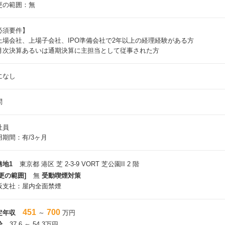
更の範囲：無
必須要件】
上場会社、上場子会社、IPO準備会社で2年以上の経理経験がある方
月次決算あるいは通期決算に主担当として従事された方
になし
問
社員
用期間：有/3ヶ月
務地1
東京都 港区 芝 2-3-9 VORT 芝公園II 2 階
更の範囲]
無
受動喫煙対策
阪支社：屋内全面禁煙
451
700
定年収
～
万円
給
37.6 ～ 54.3万円