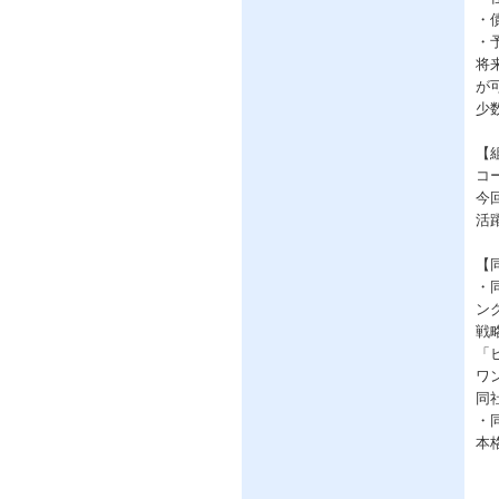
・
・
将
が
少
【
コ
今
活
【
・
ン
戦
「
ワ
同
・
本