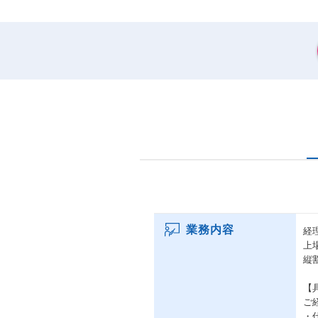
業務内容
経
上
縦
【
ご
・