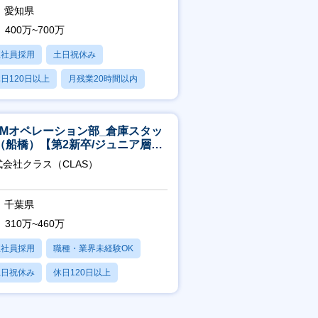
愛知県
400万~700万
正社員採用
土日祝休み
日120日以上
月残業20時間以内
学歴不問
CMオペレーション部_倉庫スタッ
（船橋）【第2新卒/ジュニア層歓
】
式会社クラス（CLAS）
千葉県
310万~460万
正社員採用
職種・業界未経験OK
土日祝休み
休日120日以上
産休・育休あり