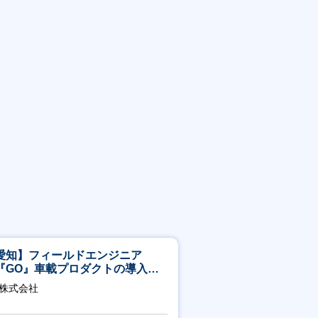
愛知】フィールドエンジニア
『GO』車載プロダクトの導入サ
ート／年休120日／土日祝休／直
O株式会社
直帰