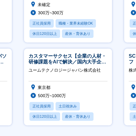
未確定
300万~300万
正社員採用
職種・業界未経験OK
休日120日以上
産休・育休あり
休
月残業20時間以内
パソ
カスタマーサクセス【企業の人材・
S
実
研修課題をAIで解決／国内大手企業
フ
約3万社導入／フレックス可】
迎
ユームテクノロジージャパン株式会社
株
東京都
500万~1000万
正社員採用
土日祝休み
休日120日以上
産休・育休あり
転勤なし