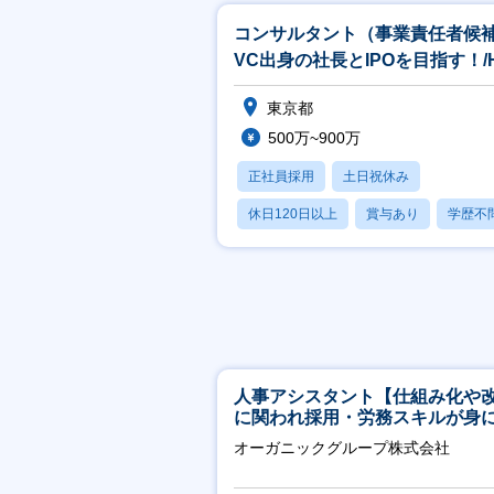
コンサルタント（事業責任者候
VC出身の社長とIPOを目指す！/
のあらゆる課題解決支援/フルリ
東京都
500万~900万
正社員採用
土日祝休み
休日120日以上
賞与あり
学歴不
人事アシスタント【仕組み化や
に関われ採用・労務スキルが身
く環境／年商120億円超の事業会
オーガニックグループ株式会社
社】