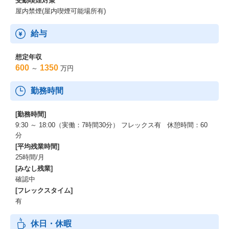
受動喫煙対策
屋内禁煙(屋内喫煙可能場所有)
給与
想定年収
600
1350
～
万円
勤務時間
[勤務時間]
9:30 ～ 18:00（実働：7時間30分） フレックス有 休憩時間：60
分
[平均残業時間]
25時間/月
[みなし残業]
確認中
[フレックスタイム]
有
休日・休暇