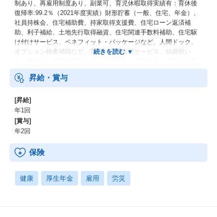
制あり、再雇用制度あり、副業可、育児休暇取得実績有：育休後
復帰率:99.2％（2021年度実績）財形貯蓄（一般、住宅、年金）、
社員持株会、住宅補助費、持家取得支援費、住宅ローン返済補
助、利子補給、土地先行取得融資、住宅関連手数料補助、住宅駆
け付けサービス、ベネフィット・パッケージなど、人間ドック、
オプション検査補助など、育児・介護支援サービス、結婚祝い
金、弔慰料、災害見舞金など、社員食堂、企業年金（企業年金基
金、確定拠出年金）、電気通信共済会(個人年金、遺児育英基金)
昇給・賞与
[昇給]
年1回
[賞与]
年2回
保険
健康
厚生年金
雇用
労災