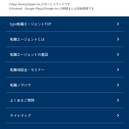
※App StoreはApple Inc.のサービスマークです。
※Android、Google PlayはGoogle Inc.の商標または登録商標です。
type転職エージェントTOP
転職エージェントとは
転職エージェントの面談
転職相談会・セミナー
転職ノウハウ
よくあるご質問
サイトマップ