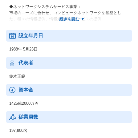
◆ネットワークシステムサービス事業：
市場のニーズに合わせ、コンピュータネットワークを基盤とし
た、種々の情報提供、情報処理等のサービスの提供
◆その他の事業：
設立年月日
顧客の経営上の問題点に係わる調査・分析、情報処理システムの
在り方に係わる企画・提案、保守・ファシリティマネジメント等
1988年 5月23日
代表者
鈴木正範
資本金
1425億2000万円
従業員数
197,800名