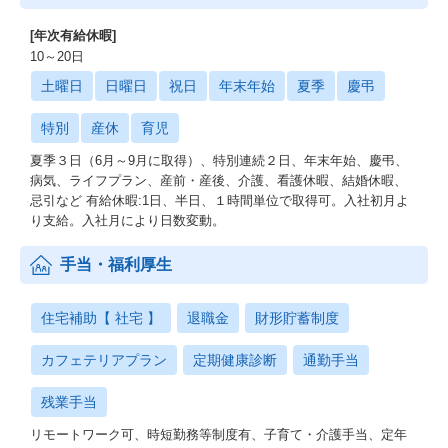
[年次有給休暇]
10～20日
土曜日
日曜日
祝日
年末年始
夏季
慶弔
特別
産休
育児
夏季３日（6月～9月に取得）、特別連続２日、年末年始、慶弔、
病気、ライフプラン、産前・産後、介護、看護休暇、結婚休暇、
忌引など 有給休暇:1日、半日、１時間単位で取得可。入社初月よ
り支給。入社月により日数変動。
手当・福利厚生
住宅補助【 社宅 】
退職金
財形貯蓄制度
カフェテリアプラン
定期健康診断
通勤手当
残業手当
リモートワーク可、時短勤務等制度有、子育て・介護手当、定年