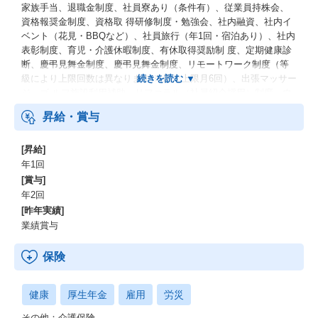
家族手当、退職金制度、社員寮あり（条件有）、従業員持株会、
資格報奨金制度、資格取 得研修制度・勉強会、社内融資、社内イ
ベント（花見・BBQなど）、社員旅行（年1回・宿泊あり）、社内
表彰制度、育児・介護休暇制度、有休取得奨励制 度、定期健康診
断、慶弔見舞金制度、慶弔見舞金制度、リモートワーク制度（等
級により上限回数は異なります ※最大上限月6回）、出張マッサー
ジ、ゴ ルフ施設利用補助、リファラル（社員紹介採用）制度、ウ
ォーターサーバー、休憩スペース、飲料軽食自動販売機の設置
昇給・賞与
[昇給]
年1回
[賞与]
年2回
[昨年実績]
業績賞与
保険
健康
厚生年金
雇用
労災
その他：介護保険