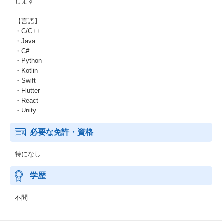
します
【言語】
・C/C++
・Java
・C#
・Python
・Kotlin
・Swift
・Flutter
・React
・Unity
必要な免許・資格
特になし
学歴
不問