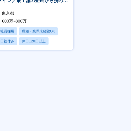
メイン／最上流の企画から携わ
、裁量権◎
東京都
600万~800万
正社員採用
職種・業界未経験OK
土日祝休み
休日120日以上
産休・育休あり