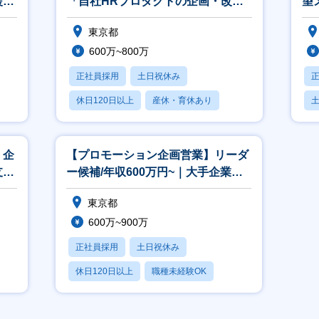
援手
「自社HRプロダクトの企画・改善
望
業務」子育て支援手当など、制度充
れ
東京都
実◎
600万~800万
正社員採用
土日祝休み
休日120日以上
産休・育休あり
月残業20時間以内
】企
【プロモーション企画営業】リーダ
支援
ー候補/年収600万円~｜大手企業へ
ド
採用ブランディング戦略の企画提案
東京都
600万~900万
正社員採用
土日祝休み
休日120日以上
職種未経験OK
産休・育休あり