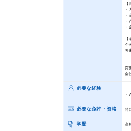
【
・
・
・
・
【
企
将
変
会
必要な経験
・
必要な免許・資格
特
学歴
高