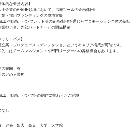
具体的な業務内容】
大手企業のPR/HR領域において、広報ツールの企画/制作
企業・採用ブランディングの成功支援
WEBや動画、パンフレット等の企画/制作を通じたプロモーション全体の統括
企業担当者、外部パートナーとの関係構築
キャリアパス】
画立案→プロデュース→ディレクションというキャリア構築が可能です。
来的にはチームマネジメントや部門リーダーへの昇格機会もあります。
更の範囲：有
社の定める業務
WEB、動画、パンフ等の制作に携わったご経験
になし
校 専修 短大 高専 大学 大学院