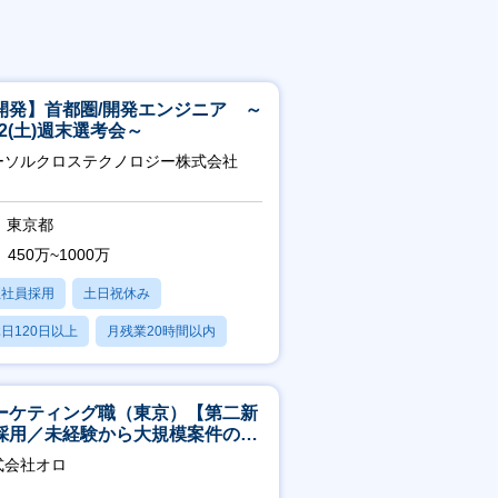
開発】首都圏/開発エンジニア ～
/22(土)週末選考会～
ーソルクロステクノロジー株式会社
東京都
450万~1000万
正社員採用
土日祝休み
日120日以上
月残業20時間以内
賞与あり
ーケティング職（東京）【第二新
採用／未経験から大規模案件のマ
ケティングが経験できる／研修充
式会社オロ
】