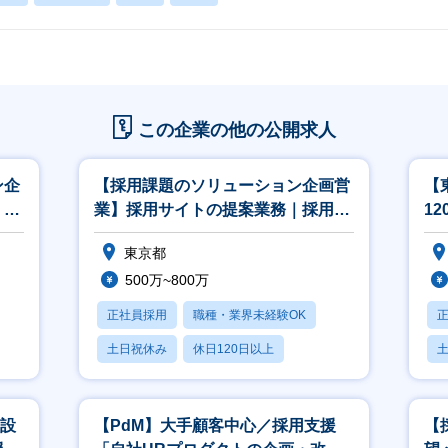
この企業の他の公開求人
ン企
【採用課題のソリューション企画営
【
｜採
業】採用サイトの提案業務｜採用プ
1
ロモーション×DX×AI
ク
東京都
500万~800万
正社員採用
職種・業界未経験OK
土日祝休み
休日120日以上
産休・育休あり
・設
【PdM】大手顧客中心／採用支援
【