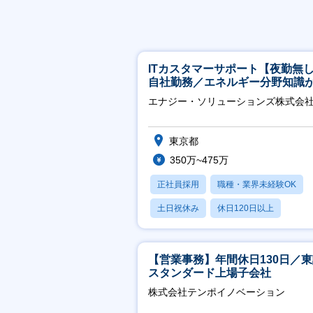
ITカスタマーサポート【夜勤無
自社勤務／エネルギー分野知識
につきます】
エナジー・ソリューションズ株式会
東京都
350万~475万
正社員採用
職種・業界未経験OK
土日祝休み
休日120日以上
産休・育休あり
【営業事務】年間休日130日／
スタンダード上場子会社
株式会社テンポイノベーション