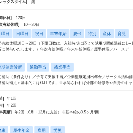
フレックスタイム]
無
間休日]
120日
年次有給休暇]
10～20日
土曜日
日曜日
祝日
年末年始
慶弔
特別
産休
育児
間有給休暇10日～20日（下限日数は、入社時期に応じて試用期間経過後に1～
斉に付与いたします。）年次有給休暇／年末年始休暇／慶弔休暇／バースデー
定期健康診断
通勤手当
残業手当
宅補助（条件あり）／子育て支援手当／企業型確定拠出年金／サークル活動補
格補助補足＞基本的にはOJTです。※承認されれば外部の研修等や自身のキ
給]
年1回
与]
年2回
年実績]
年2回（6月・12月に支給）※基本給の0.5ヶ月/回
健康
厚生年金
雇用
労災