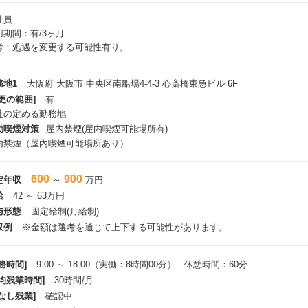
社員
用期間：有/3ヶ月
考：処遇を変更する可能性有り。
務地1
大阪府 大阪市 中央区南船場4-4-3 心斎橋東急ビル 6F
更の範囲]
有
社の定める勤務地
動喫煙対策
屋内禁煙(屋内喫煙可能場所有)
内禁煙（屋内喫煙可能場所あり）
600
900
定年収
～
万円
給
42 ～ 63万円
与形態
固定給制(月給制)
収例
※金額は選考を通じて上下する可能性があります。
務時間]
9:00 ～ 18:00（実働：8時間00分） 休憩時間：60分
平均残業時間]
30時間/月
なし残業]
確認中