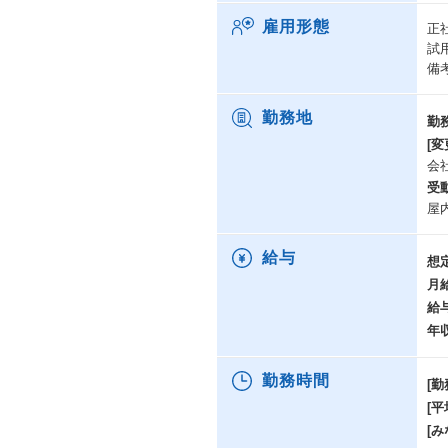
雇用形態
正
試
備
勤務地
勤
[変
会
受
屋
給与
想
月
給
年
勤務時間
[勤
[
[み