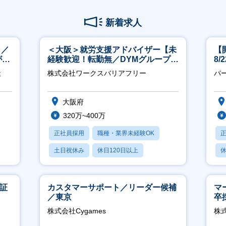
新着求人
し／
＜大阪＞就労支援アドバイザー【未
【
が身
経験歓迎！転勤無／DYMグループ／
8
ホスピタリティ高い方歓迎／土日
社
株式会社ワークスバリアフリー
パ
祝】
大阪府
320万~400万
正社員採用
職種・業界未経験OK
土日祝休み
休日120日以上
休
産休・育休あり
東証
カスタマーサポート／リーダー候補
マ
／東京
卒
ー
株式会社Cygames
株
実