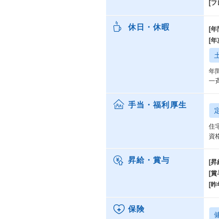
[
休日・休暇
[年
[
年
一
手当・福利厚生
住
資
昇給・賞与
[昇
[賞
[昨
保険