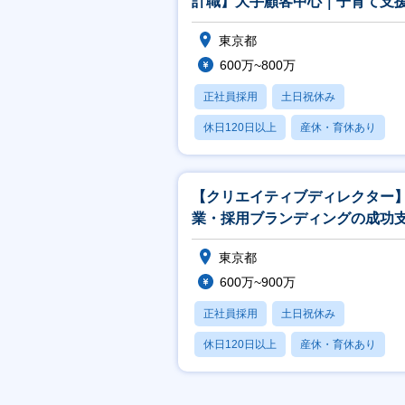
計職】大手顧客中心｜子育て支
当など、制度充実◎
東京都
600万~800万
正社員採用
土日祝休み
休日120日以上
産休・育休あり
月残業20時間以内
【クリエイティブディレクター
業・採用ブランディングの成功
を通じて、企業の採用DXをリー
東京都
600万~900万
正社員採用
土日祝休み
休日120日以上
産休・育休あり
賞与あり