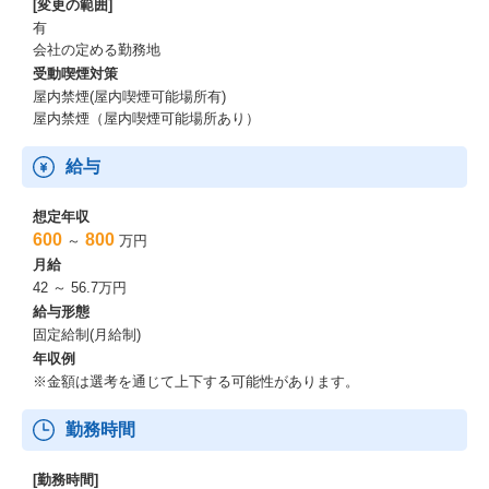
[変更の範囲]
また、育児と仕事の両立を経験した女性管理職も複数活躍中で
有
す。
会社の定める勤務地
受動喫煙対策
屋内禁煙(屋内喫煙可能場所有)
屋内禁煙（屋内喫煙可能場所あり）
給与
想定年収
600
800
～
万円
月給
42 ～ 56.7万円
給与形態
固定給制(月給制)
年収例
※金額は選考を通じて上下する可能性があります。
勤務時間
[勤務時間]