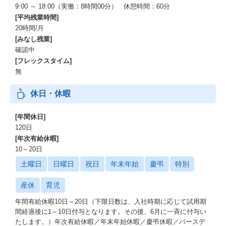
9:00 ～ 18:00（実働：8時間00分） 休憩時間：60分
[平均残業時間]
20時間/月
[みなし残業]
確認中
[フレックスタイム]
無
休日・休暇
[年間休日]
120日
[年次有給休暇]
10～20日
土曜日
日曜日
祝日
年末年始
慶弔
特別
産休
育児
年間有給休暇10日～20日（下限日数は、入社時期に応じて試用期
間経過後に1～10日付与となります。その後、6月に一斉に付与い
たします。）年次有給休暇／年末年始休暇／慶弔休暇／バースデ