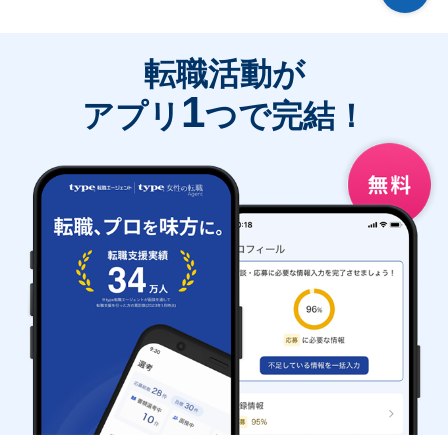
転職活動が
1
アプリ
つで完結！