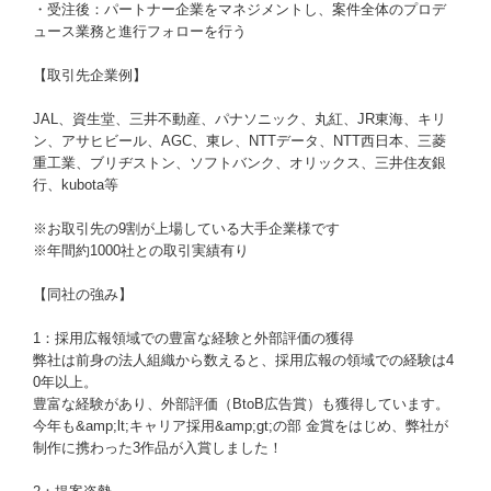
・受注後：パートナー企業をマネジメントし、案件全体のプロデ
ュース業務と進行フォローを行う
【取引先企業例】
JAL、資生堂、三井不動産、パナソニック、丸紅、JR東海、キリ
ン、アサヒビール、AGC、東レ、NTTデータ、NTT西日本、三菱
重工業、ブリヂストン、ソフトバンク、オリックス、三井住友銀
行、kubota等
※お取引先の9割が上場している大手企業様です
※年間約1000社との取引実績有り
【同社の強み】
1：採用広報領域での豊富な経験と外部評価の獲得
弊社は前身の法人組織から数えると、採用広報の領域での経験は4
0年以上。
豊富な経験があり、外部評価（BtoB広告賞）も獲得しています。
今年も&amp;lt;キャリア採用&amp;gt;の部 金賞をはじめ、弊社が
制作に携わった3作品が入賞しました！