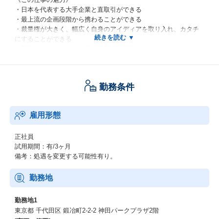
・日本を代表する大手企業と直取引ができる
・最上流の企画段階から携わることができる
・裁量権が大きく、幅広く自身のアイディアを取り入れ、カタチ
にすることができる
・和気あいあいとしたフラットな組織環境
・長期就業のできる安定した環境（親会社は東証スタンダード上
場です）
勤務条件
《この仕事で得られるもの》
・最上流工程に携われることによる企画への知見
・社内・社外関係者との調整力
雇用形態
・プロジェクトマネジメントスキル
・さまざまな外部パートナー企業をマネジメントしてものづくり
を行う立場のため、クリエイティブに関する幅広い知見やトレン
正社員
ド、ネットワークを得ることができる
試用期間：有/3ヶ月
備考：処遇を変更する可能性有り。
《働く環境》
当社は平均年齢35.1歳と若手が中心に活躍している環境です。
勤務地
チャレンジできる企業文化の中で、大きな裁量を持って組織開発
まで経験できます。
勤務地1
男女比は男性6：女性4でやや男性が多いですが、女性の活躍を推
東京都 千代田区 鍛冶町2-2-2 神田パークプラザ2階
進しており、えるぼし認定最高位も取得しております。