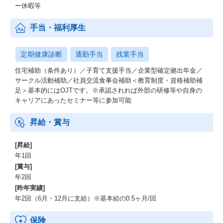
ー休暇等
手当・福利厚生
定期健康診断
通勤手当
残業手当
住宅補助（条件あり）／子育て支援手当／企業型確定拠出年金／
サークル活動補助／社員交流食事会補助＜教育制度・資格補助補
足＞基本的にはOJTです。※承認されれば外部の研修等や自身の
キャリアにあったセミナー等に参加可能
昇給・賞与
[昇給]
年1回
[賞与]
年2回
[昨年実績]
年2回（6月・12月に支給）※基本給の0.5ヶ月/回
保険