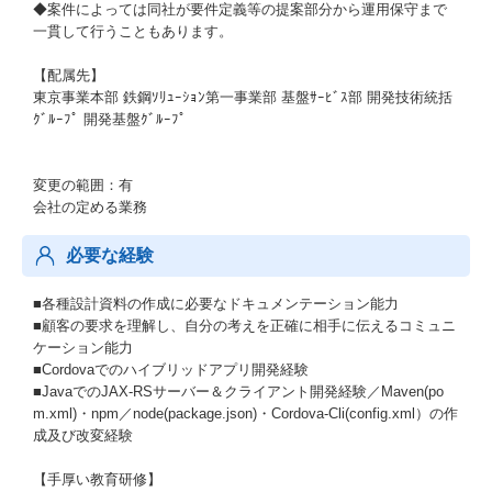
◆案件によっては同社が要件定義等の提案部分から運用保守まで
一貫して行うこともあります。
【配属先】
東京事業本部 鉄鋼ｿﾘｭｰｼｮﾝ第一事業部 基盤ｻｰﾋﾞｽ部 開発技術統括
ｸﾞﾙｰﾌﾟ 開発基盤ｸﾞﾙｰﾌﾟ
変更の範囲：有
会社の定める業務
必要な経験
■各種設計資料の作成に必要なドキュメンテーション能力
■顧客の要求を理解し、自分の考えを正確に相手に伝えるコミュニ
ケーション能力
■Cordovaでのハイブリッドアプリ開発経験
■JavaでのJAX-RSサーバー＆クライアント開発経験／Maven(po
m.xml)・npm／node(package.json)・Cordova-Cli(config.xml）の作
成及び改変経験
【手厚い教育研修】