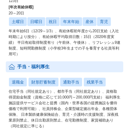
123日
[年次有給休暇]
20～20日
土曜日
日曜日
祝日
年末年始
産休
育児
年末年始6日（12/29～1/3）、有給休暇初年度から20日支給（入社
時期により按分）、有給休暇平均取得日数：15日（2020年度実
績） 半日有給取得制度有り（午前休、午後休）、リフレッシュ9連
制度、短時間勤務制度（小学校3年生までの子を養育する社員等利
用可）
手当・福利厚生
退職金
財形貯蓄制度
通勤手当
残業手当
住宅手当（同社規定あり）、都市手当（同社規定あり）、資格取
得奨励金制度（資格に応じて10,000円～200,000円支給） 福利厚生
施設提供サービス会社と提携（国内・世界各国の提携施設を優待
価格で利用可能）、社員持株会、企業型確定拠出年金、各種団体
保険、 日本製鉄健康保険組合、育児・介護時の支援制度、深夜残
業原則禁止、休日出勤原則禁止、在宅勤務制度、家賃補助あり
（同社規定に準じる）