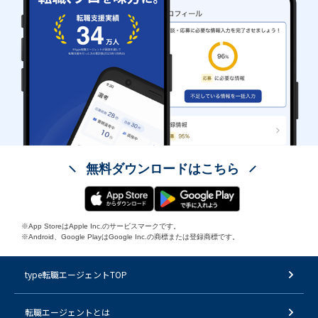
無料ダウンロードはこちら
※App StoreはApple Inc.のサービスマークです。
※Android、Google PlayはGoogle Inc.の商標または登録商標です。
type転職エージェントTOP
転職エージェントとは