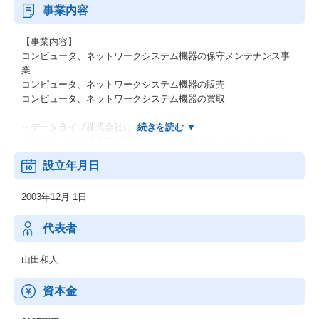
事業内容
【事業内容】
コンピュータ、ネットワークシステム機器の保守メンテナンス事
業
コンピュータ、ネットワークシステム機器の販売
コンピュータ、ネットワークシステム機器の買取
～データライブ株式会社にできること～
データライブはIT基盤やIP通信設備を構成する、サーバ・ストレ
ージ・ネットワーク機器を対象とした第三者保守を専門としてい
設立年月日
ます。
部門サーバやスイッチ1台からまとまったIT基盤、IP通信設備まで
2003年12月 1日
のITハードウェアに対して、
EOSLメーカー保守終了後も保守延長するサービスをご提供致しま
す。
代表者
また、資産ユーザー直接のお取引だけでなく、SI企業やIT運用・IT
ソリューション企業の下、
山田和人
第三者保守パートナーとして、ITシステム基盤・IP通信設備の長
期利用をお支え致します。
資本金