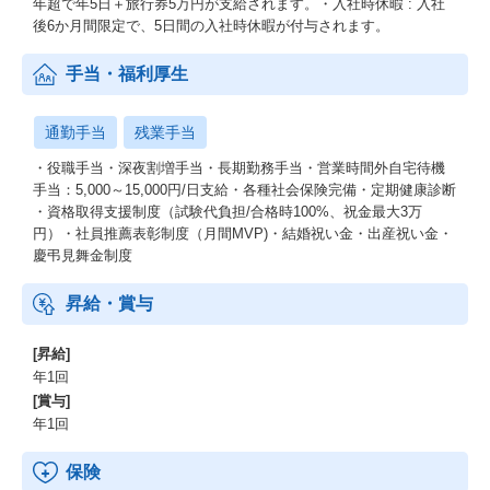
年超で年5日＋旅行券5万円が支給されます。・入社時休暇 : 入社
後6か月間限定で、5日間の入社時休暇が付与されます。
手当・福利厚生
通勤手当
残業手当
・役職手当・深夜割増手当・長期勤務手当・営業時間外自宅待機
手当：5,000～15,000円/日支給・各種社会保険完備・定期健康診断
・資格取得支援制度（試験代負担/合格時100%、祝金最大3万
円）・社員推薦表彰制度（月間MVP)・結婚祝い金・出産祝い金・
慶弔見舞金制度
昇給・賞与
[昇給]
年1回
[賞与]
年1回
保険