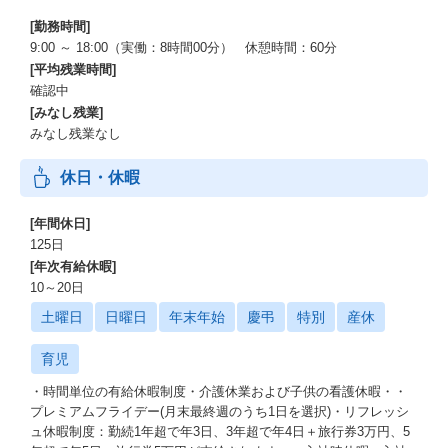
[勤務時間]
9:00 ～ 18:00（実働：8時間00分） 休憩時間：60分
[平均残業時間]
確認中
[みなし残業]
みなし残業なし
休日・休暇
[年間休日]
125日
[年次有給休暇]
10～20日
土曜日
日曜日
年末年始
慶弔
特別
産休
育児
・時間単位の有給休暇制度・介護休業および子供の看護休暇・・
プレミアムフライデー(月末最終週のうち1日を選択)・リフレッシ
ュ休暇制度：勤続1年超で年3日、3年超で年4日＋旅行券3万円、5