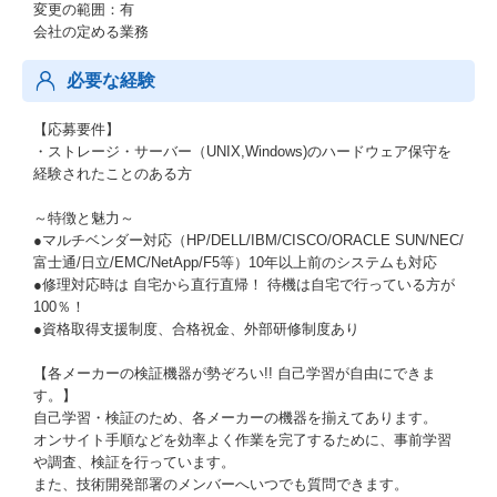
変更の範囲：有
会社の定める業務
必要な経験
【応募要件】
・ストレージ・サーバー（UNIX,Windows)のハードウェア保守を
経験されたことのある方
～特徴と魅力～
●マルチベンダー対応（HP/DELL/IBM/CISCO/ORACLE SUN/NEC/
富士通/日立/EMC/NetApp/F5等）10年以上前のシステムも対応
●修理対応時は 自宅から直行直帰！ 待機は自宅で行っている方が
100％！
●資格取得支援制度、合格祝金、外部研修制度あり
【各メーカーの検証機器が勢ぞろい!! 自己学習が自由にできま
す。】
自己学習・検証のため、各メーカーの機器を揃えてあります。
オンサイト手順などを効率よく作業を完了するために、事前学習
や調査、検証を行っています。
また、技術開発部署のメンバーへいつでも質問できます。