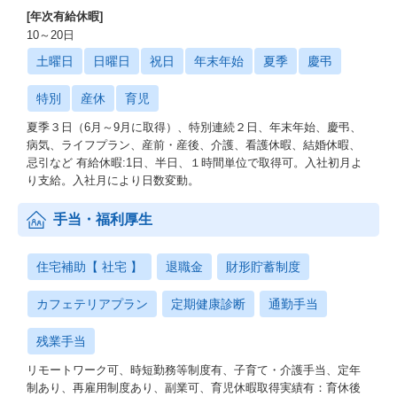
[年次有給休暇]
10～20日
土曜日
日曜日
祝日
年末年始
夏季
慶弔
特別
産休
育児
夏季３日（6月～9月に取得）、特別連続２日、年末年始、慶弔、
病気、ライフプラン、産前・産後、介護、看護休暇、結婚休暇、
忌引など 有給休暇:1日、半日、１時間単位で取得可。入社初月よ
り支給。入社月により日数変動。
手当・福利厚生
住宅補助【 社宅 】
退職金
財形貯蓄制度
カフェテリアプラン
定期健康診断
通勤手当
残業手当
リモートワーク可、時短勤務等制度有、子育て・介護手当、定年
制あり、再雇用制度あり、副業可、育児休暇取得実績有：育休後