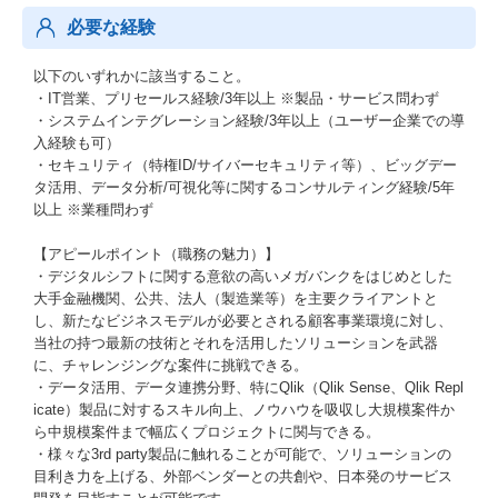
必要な経験
以下のいずれかに該当すること。
・IT営業、プリセールス経験/3年以上 ※製品・サービス問わず
・システムインテグレーション経験/3年以上（ユーザー企業での導
入経験も可）
・セキュリティ（特権ID/サイバーセキュリティ等）、ビッグデー
タ活用、データ分析/可視化等に関するコンサルティング経験/5年
以上 ※業種問わず
【アピールポイント（職務の魅力）】
・デジタルシフトに関する意欲の高いメガバンクをはじめとした
大手金融機関、公共、法人（製造業等）を主要クライアントと
し、新たなビジネスモデルが必要とされる顧客事業環境に対し、
当社の持つ最新の技術とそれを活用したソリューションを武器
に、チャレンジングな案件に挑戦できる。
・データ活用、データ連携分野、特にQlik（Qlik Sense、Qlik Repl
icate）製品に対するスキル向上、ノウハウを吸収し大規模案件か
ら中規模案件まで幅広くプロジェクトに関与できる。
・様々な3rd party製品に触れることが可能で、ソリューションの
目利き力を上げる、外部ベンダーとの共創や、日本発のサービス