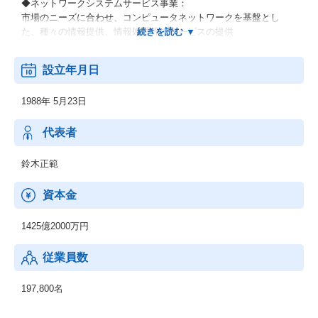
◆ネットワークシステムサービス事業：
市場のニーズに合わせ、コンピュータネットワークを基盤とし
た、種々の情報提供、情報処理等のサービスの提供
◆その他の事業：
設立年月日
顧客の経営上の問題点に係わる調査・分析、情報処理システムの
在り方に係わる企画・提案、保守・ファシリティマネジメント等
1988年 5月23日
代表者
鈴木正範
資本金
1425億2000万円
従業員数
197,800名