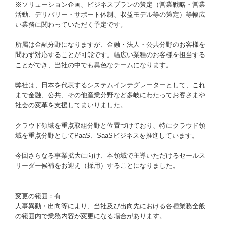
※ソリューション企画、ビジネスプランの策定（営業戦略・営業
活動、デリバリー・サポート体制、収益モデル等の策定）等幅広
い業務に関わっていただく予定です。
所属は金融分野になりますが、金融・法人・公共分野のお客様を
問わず対応することが可能です。幅広い業種のお客様を担当する
ことができ、当社の中でも異色なチームになります。
弊社は、日本を代表するシステムインテグレーターとして、これ
まで金融、公共、その他産業分野など多岐にわたってお客さまや
社会の変革を支援してまいりました。
クラウド領域を重点取組分野と位置づけており、特にクラウド領
域を重点分野としてPaaS、SaaSビジネスを推進しています。
今回さらなる事業拡大に向け、本領域で主導いただけるセールス
リーダー候補をお迎え（採用）することになりました。
変更の範囲：有
人事異動・出向等により、当社及び出向先における各種業務全般
の範囲内で業務内容が変更になる場合があります。