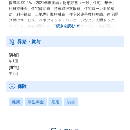
復帰率:99.2％（2021年度実績）財形貯蓄（一般、住宅、年金）、
社員持株会、住宅補助費、持家取得支援費、住宅ローン返済補
助、利子補給、土地先行取得融資、住宅関連手数料補助、住宅駆
け付けサービス、ベネフィット・パッケージなど、人間ドック、
オプション検査補助など、育児・介護支援サービス、結婚祝い
金、弔慰料、災害見舞金など、社員食堂、企業年金（企業年金基
金、確定拠出年金）、電気通信共済会(個人年金、遺児育英基金)
昇給・賞与
[昇給]
年1回
[賞与]
年2回
保険
健康
厚生年金
雇用
労災