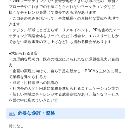
・Webマーケティングでの改善余地が大きい領域のため、最新ア
プローチやこれまでの手法にとらわれないマーケティングなど、
様々なチャレンジを通じて成長できる場があります
・ご自身の強みを活かして、事業成長への直接的な貢献を実現で
きます
・デジタル領域にとどまらず、リアルイベント、PRも含めたマー
ケティング戦略全体をリードいただく機会や、エムスリーにしか
できない新規事業の立ち上げなどにも携わる機会があります
■求められる資質
・論理的な思考力、既存の概念にとらわれない課題発見力と企画
力
・企画の実現に向けて、自ら手足を動かし、PDCAを主体的に回し
て業務を進められる方
・成果・目標達成への執着心
・社内外の人間と円滑に業務を進められるコミュケーション能力
・新しい領域にチャレンジする成長意欲があり、新たなサービス
を世の中に広めていきたい方
必要な免許・資格
特になし