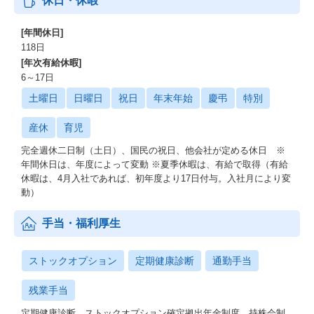
休日・休暇
[年間休日]
118日
[年次有給休暇]
6～17日
土曜日
日曜日
祝日
年末年始
慶弔
特別
産休
育児
完全週休二日制（土日）、国民の祝日、他会社が定める休日 ※
年間休日は、年度によって変動 ※夏季休暇は、有給で取得（有給
休暇は、4月入社であれば、初年度より17日付与。入社月により変
動）
手当・福利厚生
ストックオプション
定期健康診断
通勤手当
残業手当
定期健康診断、ストックオプション確定拠出年金制度、持株会制