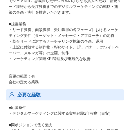
でシェアNo1に急成長したデジカルのさらなる拡大のため、新規リ
ード獲得から受注獲得までのデジタルマーケティングの戦略・施
策の企画・実行を推進いただきます。
■担当業務
・リード獲得、面談獲得、受注獲得の各フェーズにおけるマーケ
ティング要件（ターゲット・メッセージ・アプローチ）の定義
・既存リードに対するナーチャリング施策の企画、運用
・上記に付随する制作物（Webサイト、LP、バナー、ホワイトペ
ーパー、メルマガ等）の企画、制作
・マーケティング関連KPI管理及び継続的な改善
変更の範囲：有
会社の定める業務
必要な経験
■応募条件
・デジタルマーケティングに関する実務経験2年程度（目安）
■同ポジションで働く魅力