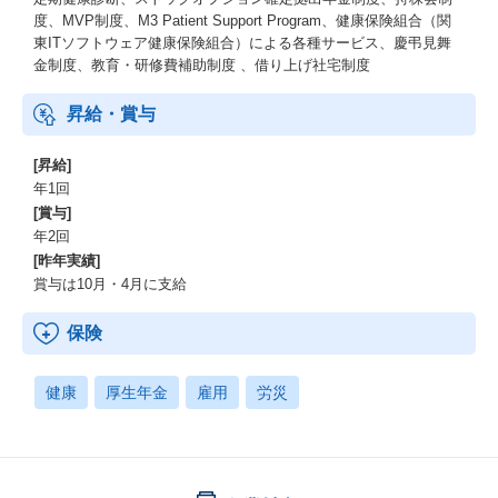
度、MVP制度、M3 Patient Support Program、健康保険組合（関
東ITソフトウェア健康保険組合）による各種サービス、慶弔見舞
金制度、教育・研修費補助制度 、借り上げ社宅制度
昇給・賞与
[昇給]
年1回
[賞与]
年2回
[昨年実績]
賞与は10月・4月に支給
保険
健康
厚生年金
雇用
労災