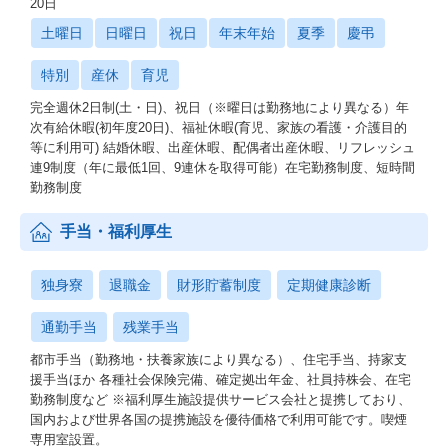
20日
土曜日
日曜日
祝日
年末年始
夏季
慶弔
特別
産休
育児
完全週休2日制(土・日)、祝日（※曜日は勤務地により異なる）年
次有給休暇(初年度20日)、福祉休暇(育児、家族の看護・介護目的
等に利用可) 結婚休暇、出産休暇、配偶者出産休暇、リフレッシュ
連9制度（年に最低1回、9連休を取得可能）在宅勤務制度、短時間
勤務制度
手当・福利厚生
独身寮
退職金
財形貯蓄制度
定期健康診断
通勤手当
残業手当
都市手当（勤務地・扶養家族により異なる）、住宅手当、持家支
援手当ほか 各種社会保険完備、確定拠出年金、社員持株会、在宅
勤務制度など ※福利厚生施設提供サービス会社と提携しており、
国内および世界各国の提携施設を優待価格で利用可能です。喫煙
専用室設置。