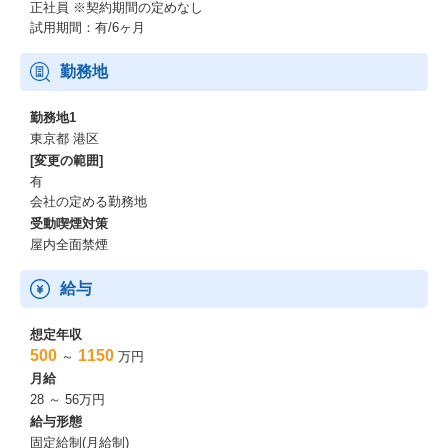
り、多様性のある組織。
正社員
※契約期間の定めなし
・グループのミッションは新規案件の獲得／実行をアーキ観点で
試用期間：有/6ヶ月
推進すること。
・組織内の雰囲気は良好で風通しが良い。
勤務地
＜キャリアパス（身に付くスキル・成長イメージ）＞
勤務地1
・若手の場合はまずは実案件のエンジニアとしてアサインし、技
東京都 港区
術スタックの獲得および顧客／チームとの関係性を深める。
[変更の範囲]
・即戦力の場合は新規案件を提案フェーズから参画し、提案スキ
有
ルも習得。実行フェーズではアプリアーキとして技術全般をリー
会社の定める勤務地
ドし、プロジェクトを技術面から推進可能な人材に成長。
受動喫煙対策
・その後は本人と相談の上、ITコンサルや組織長などのキャリア
屋内全面禁煙
パスも形成可能。
給与
想定年収
500
1150
～
万円
月給
28 ～ 56万円
給与形態
固定給制(月給制)