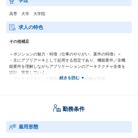
学歴
高専 大学 大学院
求人の特色
その他補足
＜ポジションの魅力・特徴（仕事のやりがい、案件の特徴）＞
・主にアプリアーキとして起用する想定であり、機能要件／非機
能要件を理解しながらアプリケーションのアーキテクチャ全体を
設計、実装していく。
・アーキテクトとして新規案件の立上げの経験が可能。
・本人と相談のうえで半年-1年程度でアサイン先を変更であり、多
様な技術スタックが得られる。
・BtoC案件が多く、性能やセキュリティなどの非機能要件に関す
る知見をエンタープライズなレベルで習得可能。
勤務条件
＜組織メンバー構成（部・グループ）、組織内の雰囲気＞
・部全体で28名、4グループ構成。配属先グループはGL1名、シニ
雇用形態
ア1名、ミドル1名、ジュニア7名。
・部としては新規ビジネス創出／人材育成をミッションとしてお