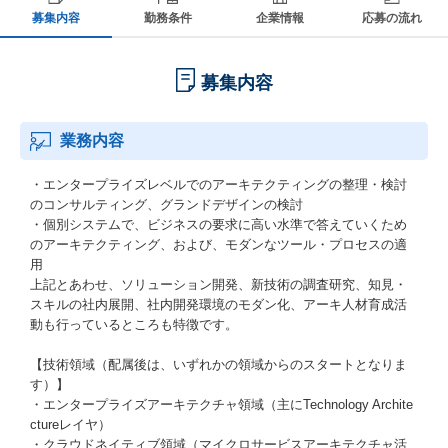
募集内容
勤務条件
企業情報
応募の流れ
募集内容
業務内容
・エンタープライズレベルでのアーキテクティングの整理・検討
のコンサルティング、グランドデザインの検討
・個別システムで、ビジネスの要求に高い水準で答えていくため
のアーキテクティング、および、モダンなツール・プロセスの適
用
上記とあわせ、ソリューション開発、新技術の調査研究、知見・
スキルの社内展開、社内開発環境のモダン化、アーキ人材育成活
動も行っているところも特徴です。
【技術領域（配属後は、いずれかの領域からのスタートとなりま
す）】
・エンタープライズアーキテクチャ領域（主にTechnology Archite
ctureレイヤ）
・クラウドネイティブ領域（マイクロサービスアーキテクチャ活