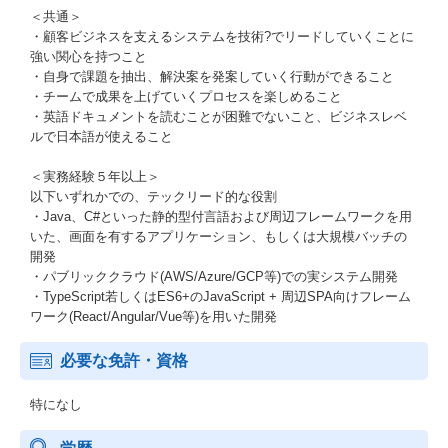
＜共通＞
・顧客ビジネスを支えるシステムを技術?でリードしていくことに
強い関心を持つこと
・自身で課題を抽出、解決案を発案していく行動ができること
・チームで成果を上げていくプロセスを楽しめること
・英語ドキュメントを読むことが困難でないこと、ビジネスレベ
ルで日本語が使えること
＜実務経験５年以上＞
以下いずれかでの、テックリード的な役割
・Java、C#といった静的型付言語および周辺フレームワークを用
いた、画面を有するアプリケーション、もしくは大規模バッチの
開発
・パブリッククラウド(AWS/Azure/GCP等)での実システム開発
・TypeScript若しくはES6+のJavaScript + 周辺SPA向けフレーム
ワーク(React/Angular/Vue等)を用いた開発
必要な免許・資格
特になし