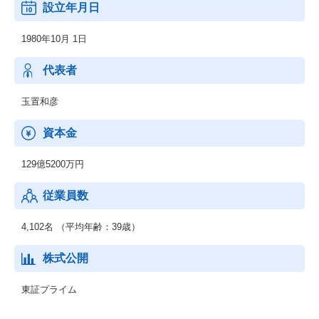
設立年月日
【経済産業省】
1980年10月 1日
特定システムオペレーション認定企業
【総務省】
代表者
一般第二種電気通信事業者
玉置和彦
【国土交通省】
特定建設業電気工事業・電気通信工事業
資本金
129億5200万円
従業員数
4,102名 （平均年齢：39歳）
株式公開
東証プライム