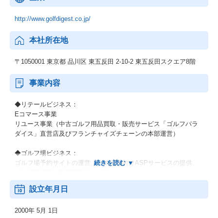
http://www.golfdigest.co.jp/
本社所在地
〒1050001 東京都 品川区 東五反田 2-10-2 東五反田スクエア8階
事業内容
◆リテールビジネス：
Eコマース事業
リユース事業（中古ゴルフ用品買取・販売サービス「ゴルフパラ
ダイス」直営店及びフランチャイズチェーンの本部運営）
◆ゴルフ場ビジネス：
ゴルフ場予約サイトの運営、ゴルフ場向けASPサービスの提供、
ゴルフ場運営、集客支援サービス
設立年月日
◆メディアビジネス：
インターネットメディア事業(ゴルフニュース・情報配信、コミュ
2000年 5月 1日
ニティサービス等)、広告事業(自社メディア広告媒体)