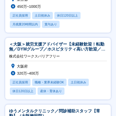
450万~1000万
正社員採用
土日祝休み
休日120日以上
月残業20時間以内
賞与あり
＜大阪＞就労支援アドバイザー【未経験歓迎！転勤
無／DYMグループ／ホスピタリティ高い方歓迎／土
日祝】
株式会社ワークスバリアフリー
大阪府
320万~400万
正社員採用
職種・業界未経験OK
土日祝休み
休日120日以上
産休・育休あり
ゆうメンタルクリニック／問診補助スタッフ【常
勤】（大阪梅田院）