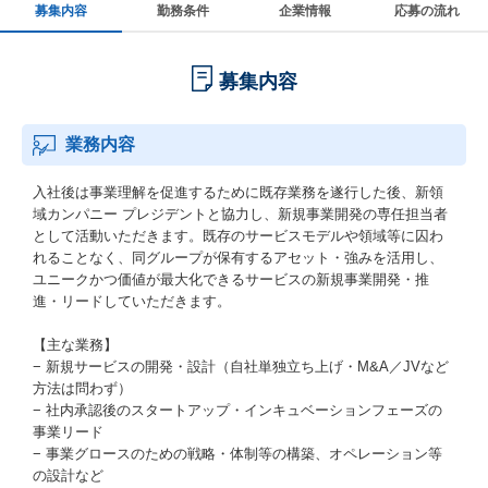
募集内容
勤務条件
企業情報
応募の流れ
募集内容
業務内容
入社後は事業理解を促進するために既存業務を遂行した後、新領
域カンパニー プレジデントと協力し、新規事業開発の専任担当者
として活動いただきます。既存のサービスモデルや領域等に囚わ
れることなく、同グループが保有するアセット・強みを活用し、
ユニークかつ価値が最大化できるサービスの新規事業開発・推
進・リードしていただきます。
【主な業務】
− 新規サービスの開発・設計（自社単独立ち上げ・M&A／JVなど
方法は問わず）
− 社内承認後のスタートアップ・インキュベーションフェーズの
事業リード
− 事業グロースのための戦略・体制等の構築、オペレーション等
の設計など