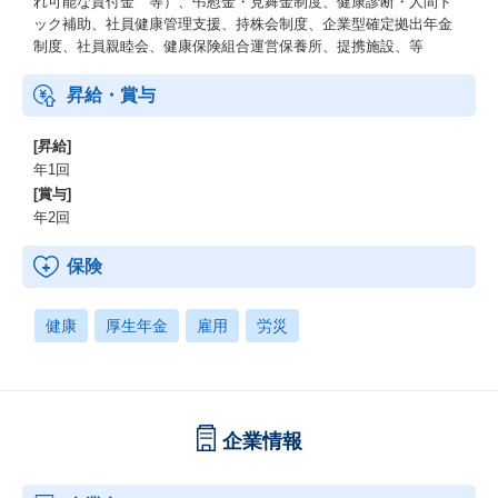
れ可能な貸付金 等）、弔慰金・見舞金制度、健康診断・人間ド
ック補助、社員健康管理支援、持株会制度、企業型確定拠出年金
制度、社員親睦会、健康保険組合運営保養所、提携施設、等
昇給・賞与
[昇給]
年1回
[賞与]
年2回
保険
健康
厚生年金
雇用
労災
企業情報