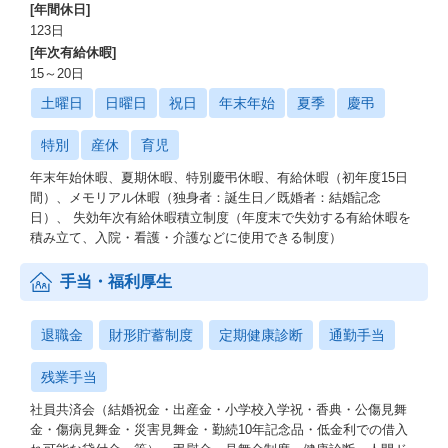
[年間休日]
123日
[年次有給休暇]
15～20日
土曜日
日曜日
祝日
年末年始
夏季
慶弔
特別
産休
育児
年末年始休暇、夏期休暇、特別慶弔休暇、有給休暇（初年度15日
間）、メモリアル休暇（独身者：誕生日／既婚者：結婚記念
日）、 失効年次有給休暇積立制度（年度末で失効する有給休暇を
積み立て、入院・看護・介護などに使用できる制度）
手当・福利厚生
退職金
財形貯蓄制度
定期健康診断
通勤手当
残業手当
社員共済会（結婚祝金・出産金・小学校入学祝・香典・公傷見舞
金・傷病見舞金・災害見舞金・勤続10年記念品・低金利での借入