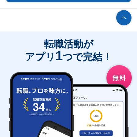
転職活動が
1
アプリ
つで完結！