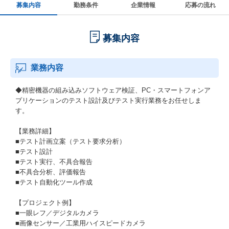
募集内容
勤務条件
企業情報
応募の流れ
募集内容
業務内容
◆精密機器の組み込みソフトウェア検証、PC・スマートフォンア
プリケーションのテスト設計及びテスト実行業務をお任せしま
す。
【業務詳細】
■テスト計画立案（テスト要求分析）
■テスト設計
■テスト実行、不具合報告
■不具合分析、評価報告
■テスト自動化ツール作成
【プロジェクト例】
■一眼レフ／デジタルカメラ
■画像センサー／工業用ハイスピードカメラ