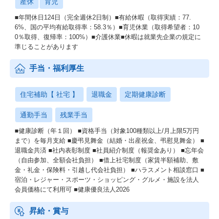
産休
育児
■年間休⽇124⽇（完全週休2⽇制）■有給休暇（取得実績：77.
6%、国の平均有給取得率：58.3％）■育児休業（取得希望者：10
0％取得、復帰率：100%）■介護休業■休暇は就業先企業の規定に
準じることがあります
手当・福利厚生
住宅補助【 社宅 】
退職金
定期健康診断
通勤手当
残業手当
■健康診断（年１回） ■資格手当（対象100種類以上/月上限5万円
まで）を毎月支給 ■慶弔⾒舞⾦（結婚・出産祝⾦、弔慰⾒舞⾦） ■
退職金共済 ■社内表彰制度 ■社員紹介制度（報奨金あり） ■忘年会
（自由参加、全額会社負担） ■借上社宅制度（家賃半額補助、敷
金・礼金・保険料・引越し代会社負担） ■ハラスメント相談窓口 ■
宿泊・レジャー・スポーツ・ショッピング・グルメ・施設を法人
会員価格にて利用可 ■健康優良法人2026
昇給・賞与