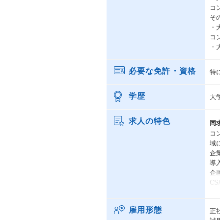
コ
そ
・
コ
・
必要な免許・資格
特
学歴
大
求人の特色
同
コ
域
企
導
企
C
特
雇用形態
正
「