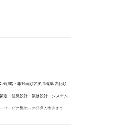
CS戦略・非対面顧客接点構築/強化領
策定・組織設計・業務設計・システム
ーサービス機能へのIT導入推進まで
。
など」の要素と併せて、
構築の後の運用フェーズにおける