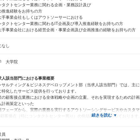
ンタクトセンター業務に関わる企画・業務設計及び
の推進経験をお持ちの方
大手事業会社もしくはアウトソーサーにおける
ンタクトセンター業務に関わるIT企画及び導入推進経験をお持ちの方
大手事業会社における経営企画・事業企画及び企画推進の経験をお持ちの方
になし
学 大学院
求人該当部門における事業概要
ンサルティング＆ビジネスデベロップメント部（当求人該当部門）では、主に
に特化したサービス提供を行っております。
業の顧客接点業務における全体戦略や企画の立案、それを実現するための計画
入計画策定といった
画フェーズから、実際の業務を実行するアウトソーシングサービスやカスタマ
S/顧客接点（特にコンタクトセンター周り）の包括的な支援を行っております
に直近では、上流の「顧客接点領域における中長期計画策定や施策立案の支援
社員
AIボットなどを活用したDX推進支援」の要素、またシステム導入および業務