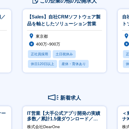
この企業の他の公開求人
補／
【Sales】自社CRMソフトウェア製
自社
品を軸としたソリューション営業
ト
東京都
400万~900万
正社員採用
土日祝休み
休日120日以上
産休・育休あり
休
月残業20時間以内
月
新着求人
ナー
IT営業【大手公式アプリ開発の実績
＜
多数／累計1.5億ダウンロード／週4
ナ
リモート／服装髪型自由】
◎
株式会社DearOne
株