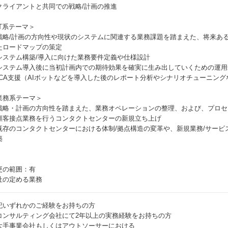
クライアントと共同での戦略/計画の推進
IT系テーマ＞
戦略/計画の方向性や現状のシステムに関連する業務課題を踏まえた、将来あ
たロードマップの策定
システム構築/導入に向けた業務要件定義や仕様設計
システム導入後に当初計画内での期待効果を確実に生み出していくための運用
DCA支援（AIボットなどを導入した後のレポート分析やシナリオチューニング
業務系テーマ＞
戦略・計画の方向性を踏まえた、業務オペレーションの整理、および、プロセ
顧客接点業務を行うコンタクトセンターの新規立ち上げ
既存のコンタクトセンターにおける体制/拠点構造の変革や、新規業務/サービ
築
更の範囲：有
社の定める業務
記いずれかのご経験をお持ちの方
コンサルティング会社にて2年以上の実務経験をお持ちの方
大手事業会社もしくはアウトソーサーにおける