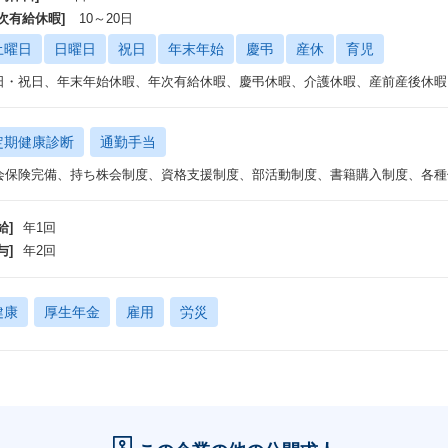
宅医療における新規事業の立案、その実現のための体制移行計画・IT導入計
年次有給休暇]
10～20日
業化後の継続的なシステム・業務の総合運用支援など（プロジェクトメンバー
土曜日
日曜日
祝日
年末年始
慶弔
産休
育児
エネルギー企業様：
日・祝日、年末年始休暇、年次有給休暇、慶弔休暇、介護休暇、産前産後休暇
対面顧客接点全体における体制構造変革の企画・計画化、大規模なDX計画の
導入支援、
ステム導入後の運用および継続的なPDCA・チューニングによる成果創出支
定期健康診断
通勤手当
や
会保険完備、持ち株会制度、資格支援制度、部活動制度、書籍購入制度、各種
設計・再構築および運用支援など（プロジェクトメンバー20名程 ※時期に
割）
給]
年1回
与]
年2回
健康
厚生年金
雇用
労災