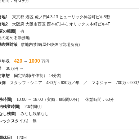
用期間：有/3ヶ月
期待効果を確実に生み出していくためのシステム運用最適化/PDCA支援」な
ております。
務地1
東京都 港区 虎ノ門4-3-13 ヒューリック神谷町ビル8階
た、こういったいわゆる“CC-DX”を進め、且つ、クライアントのコスト削減
務地2
大阪府 大阪市西区 西本町1-4-1 オリックス本町ビル4F
更の範囲]
有
用開始後のPDCAまでを継続支援する、といった取組を、会社/部門として重
社の定める勤務地
、
規事業の創出（サービスパッケージ企画/拡販/運用内での定型化など）も積極
動喫煙対策
敷地内禁煙(屋外喫煙可能場所有)
420
1000
定年収
～
万円
ロジェクト事例
給
30万円 ～
鉄道企業様：
与形態
固定給制(年俸制） 14分割
国人観光客対応、人材不足、BCP化などを背景としたカスタマーサービス業務全体
o-Be実現のための中長期計画の策定、新規サービスの企画・構築、業務・シ
収例
スタッフ・シニア 430万～630万／年 ／ マネジャー 700万～900
メンバー5名程 ※時期による変動あり）
務時間]
10:00 ～ 19:00（実働：8時間00分） 休憩時間：60分
日系家電メーカー様：
平均残業時間]
20時間/月
スタマーサービス無人化（”CC-DX”）に向けた戦略/全体像設計、チャネル
定、
なし残業]
みなし残業なし
入対象システムにおける要件定義・仕様設計、システム導入後のITを介した
フレックスタイム]
無
3名）
間休日]
120日
医療機器メーカー様：