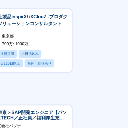
製品inspirX/ iXClouZ -プロダク
ソリューションコンサルタント
東京都
700万~1000万
正社員採用
土日祝休み
日120日以上
産休・育休あり
残業20時間以内
東京＞SAP開発エンジニア【パソ
XTECH／正社員／福利厚生充実
】
式会社パソナ