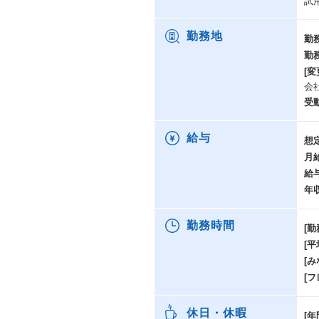
試
「
え
勤務地
勤
ま
勤
の
[変
運
会
ら
新
受
給与
想
プ
月
・
給
外
T
年
ト
勤務時間
[勤
・
[
カ
選
[み
導
[
ー
休日・休暇
[年
・