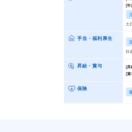
在
[
事
・
土
非
の
手当・福利厚生
シ
化
社
再
分
昇給・賞与
[昇
[賞
保険