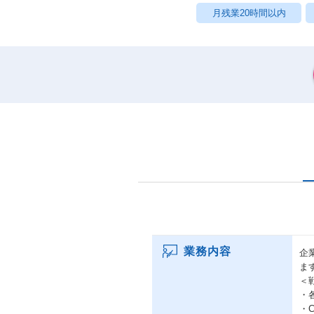
月残業20時間以内
業務内容
企
ま
＜
・
・