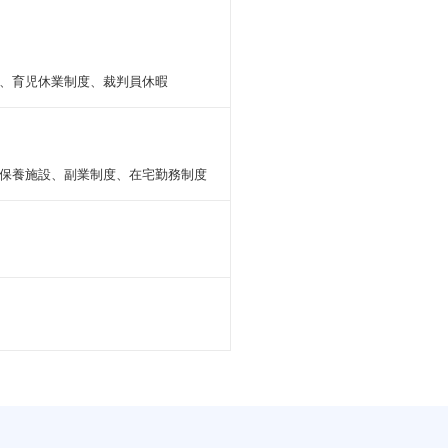
画・業務構築計画などの策定、
3名程 ※時期による変動あり）
、育児休業制度、裁判員休暇
実現に向けた多様なシステム・ツール
援、既存有人接点における現行業務可視
保養施設、副業制度、在宅勤務制度
よる変動あり。支援領域によりチーム