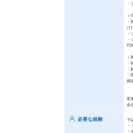
・
＜
・
け
・
・
P
＜
・
・
・
構
変
会
必要な経験
下
・
・