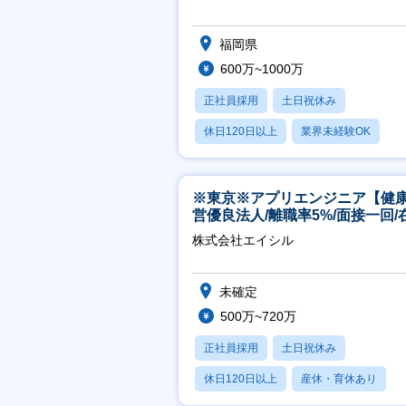
福岡県
600万~1000万
正社員採用
土日祝休み
休日120日以上
業界未経験OK
産休・育休あり
※東京※アプリエンジニア【健
営優良法人/離職率5%/面接一回/
有/完休2日/上流案件多数】
株式会社エイシル
未確定
500万~720万
正社員採用
土日祝休み
休日120日以上
産休・育休あり