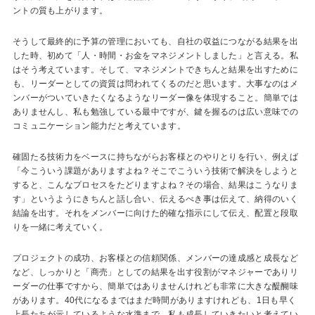
ントの質も上がります。
そうして最終的に予算の管理においても、自社の収益につながる結果を出
した時、初めて「人・時間・お金をマネジメントしました」と言える。私
はそう考えています。そして、マネジメントできちんと結果を出すために
も、リーダーとしての資質は問われてくるのだと思います。大事なのはメ
ンバーがついていきたくなるようなリーダー像を体現すること。簡単では
ありませんし、私も勉強している最中ですが、鍵を握るのは広い意味での
コミュニケーション能力だと考えています。
確固たる技術力をベースに持ちながらお客様とのやりとりを行い、例えば
「今こういう課題がありますよね？そこでこういう技術で解決をしようと
すると、こんなプロセスをたどりますよね？その場合、結果はこうなりま
す」というようにきちんと話し合い、伝えるべき事は伝えて、納得のいく
結論を出す。それをメンバーに向けた的確な指示にして伝え、配置と段取
りを一緒に考えていく。
プロジェクトの成功、お客様との信頼関係、メンバーの達成感と成長など
など、しっかりと「商売」としての結果を出す役割がマネジャーでありリ
ーダーの仕事ですから、簡単ではありませんけれども非常に大きな醍醐味
があります。40代になるまではまだ時間がありますけれども、1日も早く
上長たちが示しているような水準まで、私も成長していきたいと考えてい