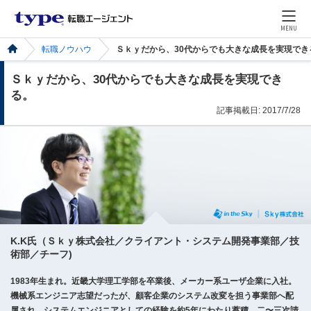
MENU
転職ノウハウ
Ｓｋｙだから、30代からでも大きな成長を実現でき
Ｓｋｙだから、30代からでも大きな成長を実現でき
る。
記事掲載日: 2017/7/28
K.K氏（Ｓｋｙ株式会社／クライアント・システム開発事業部／技
術部／チーフ)
1983年生まれ。近畿大学理工学部を卒業後、メーカー系ユーザ企業に入社。
機械系エンジニア志望だったが、顧客企業のシステム改変を担う事業部へ配
属され、システムエンジニアとしての経験を約5年にわたり蓄積。二〜三次請