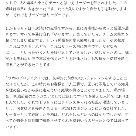
クトで、3人編成の小さなチームとはいえリーダーを任されました。この
経験は非常に大きかったです。たった3人ですから自分も手を動かします
が、それでもリーダーはリーダーです。
しかもＳｋｙは一次請けの立場ですから、直にお客様から次々と要望が届
きます。すべてを受け容れ「やります」と言っていたら、チームの能力を
超えてしまい破綻する、という局面を何度も経験しましたが、その都度
「これはできるけれども、これはリソース的に無理です。なぜなら
ば……」といったやりとりを繰り返していきました。嬉しかったのは、誠
実さを失わない中で本音を伝えたことを評価され、お客様から信頼を勝ち
得ることができたことです。
3つめのプロジェクトでは、技術的に前例のないチャレンジをすることに
なりましたが、この時にもお客様と二人三脚で、互いに不足している知見
を埋め合いながら前に進んでいく経験を得ることができました。私の場
合、30歳前後のエンジニアとしては決してすべてを備えた人間ではありま
せんでした。それでもＳｋｙにはチャンスをくれる社風が浸透していまし
たし、お客様と直接向き合える一次請けのポジションにいる会社でした。
リーダーとして経験した事柄は、どれもしんどいものばかりでしたが、す
べてが自分を短期間で成長させてくれる得難いものだったと今では思って
います。