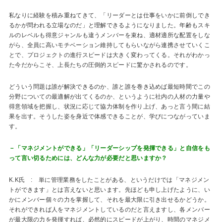
私なりに経験を積み重ねてきて、「リーダーとは仕事をいかに前倒しでき
るかが問われる立場なのだ」と理解できるようになりました。年齢もスキ
ルのレベルも得意ジャンルも違うメンバーを束ね、適材適所な配置をしな
がら、全員に高いモチベーション維持してもらいながら連携させていくこ
とで、プロジェクトの進行スピードは大きく変わってくる。それがわかっ
た今だからこそ、上長たちの圧倒的スピードに驚かされるのです。
どういう問題は誰が解決できるのか、誰と誰を巻き込めば最短時間でこの
分野についての最適解が出てくるのか、というように社内の人材の力量や
得意領域を把握し、状況に応じて協力体制を作り上げ、あっと言う間に結
果を出す。そうした姿を身近で体感できることが、学びにつながっていま
す。
－「マネジメントができる」「リーダーシップを発揮できる」と自信をも
って言い切るためには、どんな力が必要だと思いますか？
K.K氏 : 単に管理業務をしたことがある、というだけでは「マネジメン
トができます」とは言えないと思います。先ほども申し上げたように、い
かにメンバー個々の力を掌握して、それを最大限に引き出せるかどうか。
それができれば人をマネジメントしているのだと言えますし、各メンバー
が最大限の力を発揮すれば、必然的にスピードが上がり、時間のマネジメ