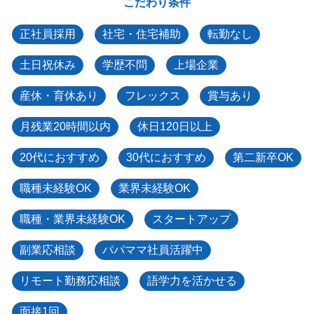
こだわり条件
正社員採用
社宅・住宅補助
転勤なし
土日祝休み
学歴不問
上場企業
産休・育休あり
フレックス
賞与あり
月残業20時間以内
休日120日以上
20代におすすめ
30代におすすめ
第二新卒OK
職種未経験OK
業界未経験OK
職種・業界未経験OK
スタートアップ
副業応相談
パパママ社員活躍中
リモート勤務応相談
語学力を活かせる
面接1回