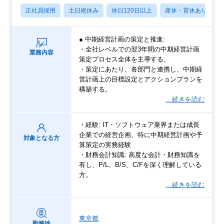
正社員採用
土日祝休み
休日120日以上
産休・育休あり
● 中期経営計画の策定と推進:
・全社レベルでの翌3年間の中期経営計画
業務内容
策定プロセス全体を主導する。
・策定にあたり、各部門と連携し、中期経
営計画上の目標設定とアクションプランを
構築する。
…続きを読む
・経験: IT・ソフトウェア業界または成長
企業での経営企画、特に中期経営計画や予
対象となる方
算策定の実務経験
・財務会計知識: 高度な会計・財務知識を
有し、P/L、B/S、C/Fを深く理解している
方。
…続きを読む
東京都
勤務地