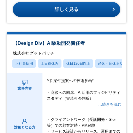
詳しく見る
【Design Div】AI駆動開発責任者
株式会社グッドパッチ
正社員採用
土日祝休み
休日120日以上
産休・育休あり
*① 案件提案への技術参画*
業務内容
・商談への同席、AI活用のフィジビリティ
スタディ（実現可否判断）
…続きを読む
・クライアントワーク（受託開発・SIer
等）での顧客対峙・PM経験
対象となる方
・サービス設計からリリース、運用までの