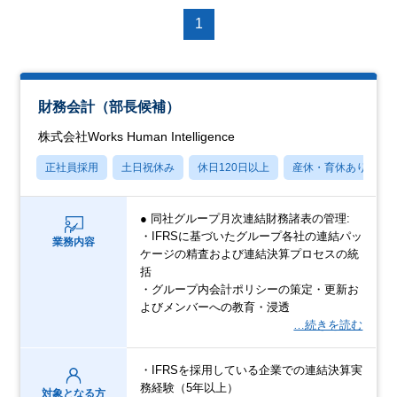
1
財務会計（部長候補）
株式会社Works Human Intelligence
正社員採用
土日祝休み
休日120日以上
産休・育休あり
● 同社グループ月次連結財務諸表の管理:
・IFRSに基づいたグループ各社の連結パッ
業務内容
ケージの精査および連結決算プロセスの統
括
・グループ内会計ポリシーの策定・更新お
よびメンバーへの教育・浸透
…続きを読む
・IFRSを採用している企業での連結決算実
務経験（5年以上）
対象となる方