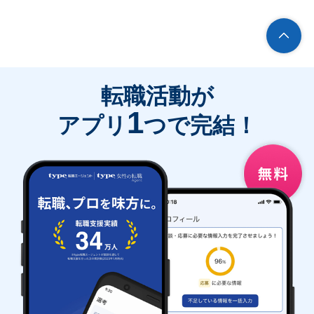
転職活動が
1
アプリ
つで完結！