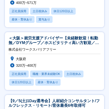
400万~571万
正社員採用
土日祝休み
休日120日以上
産休・育休あり
賞与あり
＜大阪＞就労支援アドバイザー【未経験歓迎！転勤
無／DYMグループ／ホスピタリティ高い方歓迎／土
日祝】
株式会社ワークスバリアフリー
大阪府
320万~400万
正社員採用
職種・業界未経験OK
土日祝休み
休日120日以上
産休・育休あり
【9／5(土)1Day選考会】人材紹介コンサルタント/フ
ルフレックス・リモート/育休最長6年取得可