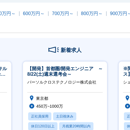
00万円～
600万円～
700万円～
800万円～
900万円
新着求人
サル
【開発】首都圏/開発エンジニア ～
※
h
8/22(土)週末選考会～
ス
ー
パーソルクロステクノロジー株式会社
シ
東京都
450万~1000万
正社員採用
土日祝休み
休日120日以上
月残業20時間以内
休