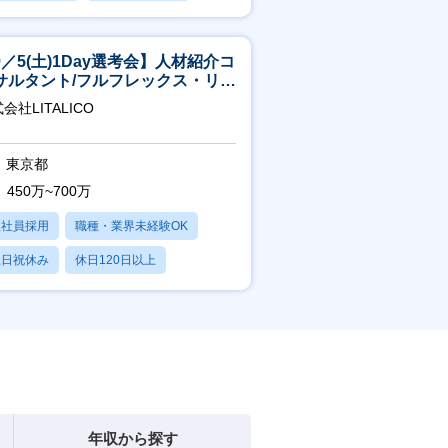
賞与あり
9／5(土)1Day選考会】人材紹介コ
サルタント/フルフレックス・リモ
ト/育休最長6年取得可
会社LITALICO
東京都
450万~700万
正社員採用
職種・業界未経験OK
土日祝休み
休日120日以上
産休・育休あり
年収から探す