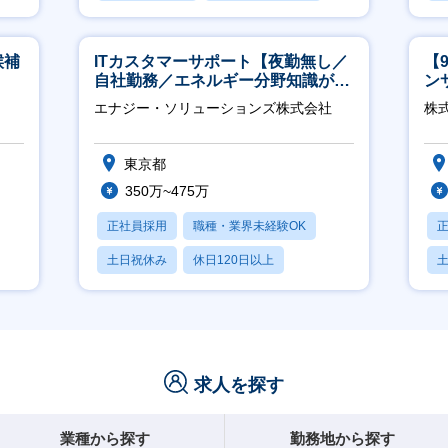
賞与あり
候補
ITカスタマーサポート【夜勤無し／
【
自社勤務／エネルギー分野知識が身
ン
につきます】
ー
エナジー・ソリューションズ株式会社
株式
東京都
350万~475万
正社員採用
職種・業界未経験OK
土日祝休み
休日120日以上
産休・育休あり
求人を探す
業種から探す
勤務地から探す