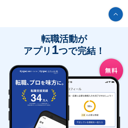
転職活動が
1
アプリ
つで完結！