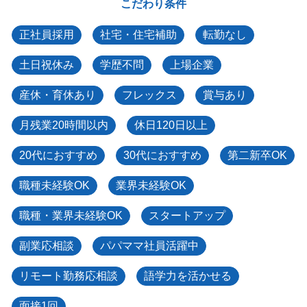
こだわり条件
正社員採用
社宅・住宅補助
転勤なし
土日祝休み
学歴不問
上場企業
産休・育休あり
フレックス
賞与あり
月残業20時間以内
休日120日以上
20代におすすめ
30代におすすめ
第二新卒OK
職種未経験OK
業界未経験OK
職種・業界未経験OK
スタートアップ
副業応相談
パパママ社員活躍中
リモート勤務応相談
語学力を活かせる
面接1回