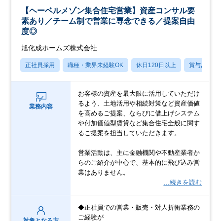
【ヘーベルメゾン集合住宅営業】資産コンサル要
素あり／チーム制で営業に専念できる／提案自由
度◎
旭化成ホームズ株式会社
正社員採用
職種・業界未経験OK
休日120日以上
賞与あり
お客様の資産を最大限に活用していただけ
るよう、土地活用や相続対策など資産価値
業務内容
を高めるご提案、ならびに借上げシステム
や付加価値型賃貸など集合住宅全般に関す
るご提案を担当していただきます。
営業活動は、主に金融機関や不動産業者か
らのご紹介が中心で、基本的に飛び込み営
業はありません。
…続きを読む
◆正社員での営業・販売・対人折衝業務の
ご経験が
対象となる方