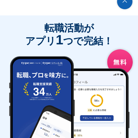
転職活動が
1
アプリ
つで完結！